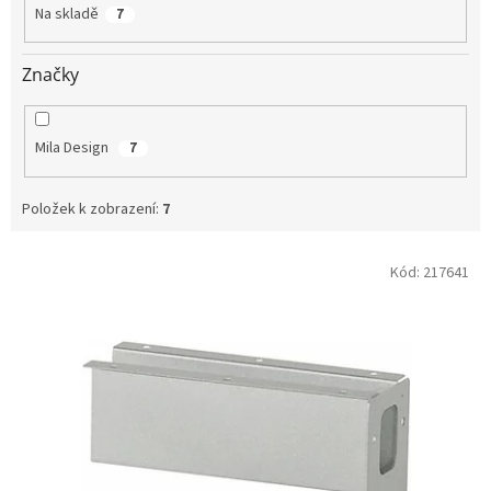
t
Na skladě
7
ů
Značky
Mila Design
7
Položek k zobrazení:
7
V
Kód:
217641
ý
p
i
s
p
r
o
d
u