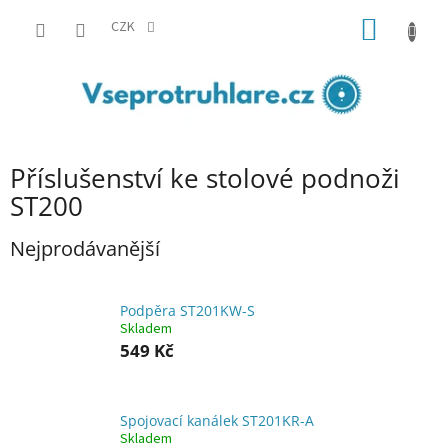
Přejít
NÁKUP
na
CZK
obsah
KOŠÍK
Příslušenství ke stolové podnoži
ST200
Nejprodávanější
Podpěra ST201KW-S
Skladem
549 Kč
Spojovací kanálek ST201KR-A
Skladem