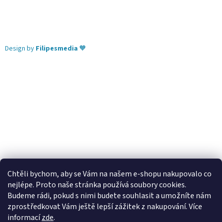
Design by
Filipesmedia
🧡
Chtěli bychom, aby se Vám na našem e-shopu nakupovalo co
nejlépe. Proto naše stránka používá soubory cookies.
Lekva nábytek
ubytování pod Pálavou
kování Tulip
Budeme rádi, pokud s nimi budete souhlasit a umožníte nám
úchytky Gamet
úchytky Siro
Blum - perfecting motion
zprostředkovat Vám ještě lepší zážitek z nakupování.
Více
informací
zde
.