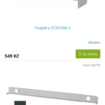
k
t
ů
Podpěra ST201KW-S
Skladem
Do košíku
549 Kč
Kód:
218770