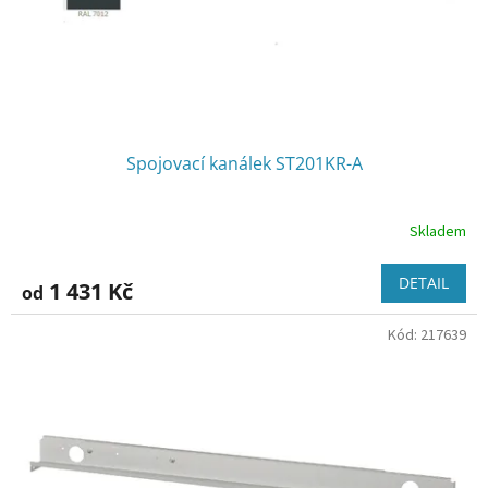
Spojovací kanálek ST201KR-A
Skladem
DETAIL
1 431 Kč
od
Kód:
217639