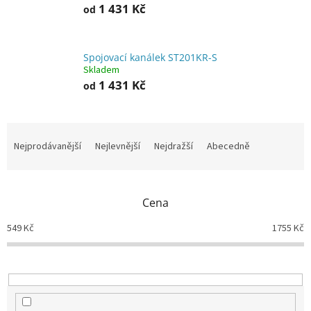
1 431 Kč
od
Spojovací kanálek ST201KR-S
Skladem
1 431 Kč
od
Ř
a
Nejprodávanější
Nejlevnější
Nejdražší
Abecedně
z
e
n
Cena
í
p
549
Kč
1755
Kč
r
o
d
u
k