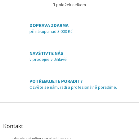
7
položek celkem
O
v
l
á
DOPRAVA ZDARMA
d
při nákupu nad 3 000 Kč
a
c
í
NAVŠTIVTE NÁS
p
v prodejně v Jihlavě
r
v
k
y
POTŘEBUJETE PORADIT?
v
Ozvěte se nám, rádi a profesionálně poradíme.
ý
p
i
Z
s
á
u
p
a
Kontakt
t
objednavky
@
vseprotruhlare.cz