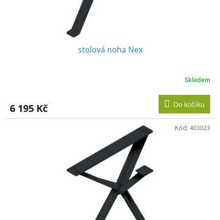
stolová noha Nex
Skladem
Do košíku
6 195 Kč
Kód:
403023