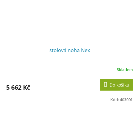
stolová noha Nex
Skladem
Do košíku
5 662 Kč
Kód:
403001