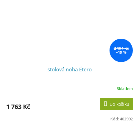
2 194 Kč
–19 %
stolová noha Étero
Skladem
Do košíku
1 763 Kč
Kód:
402992