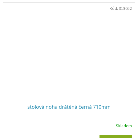
Kód:
318052
stolová noha drátěná černá 710mm
Skladem
Průměrné
hodnocení