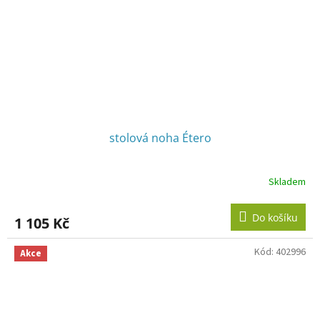
stolová noha Étero
Skladem
Do košíku
1 105 Kč
Kód:
402996
Akce