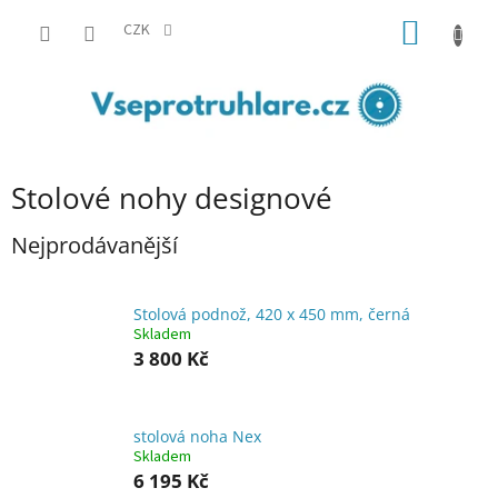
Přejít
NÁKUP
na
CZK
obsah
KOŠÍK
Stolové nohy designové
Nejprodávanější
Stolová podnož, 420 x 450 mm, černá
Skladem
3 800 Kč
stolová noha Nex
Skladem
6 195 Kč