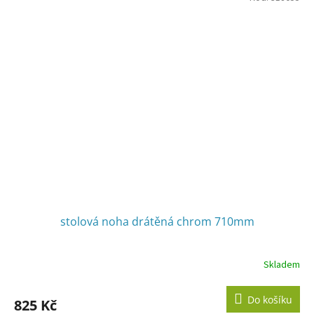
stolová noha drátěná chrom 710mm
Skladem
Do košíku
825 Kč