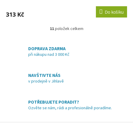
Do košíku
313 Kč
11
položek celkem
O
v
l
á
DOPRAVA ZDARMA
d
při nákupu nad 3 000 Kč
a
c
í
NAVŠTIVTE NÁS
p
v prodejně v Jihlavě
r
v
k
y
POTŘEBUJETE PORADIT?
v
Ozvěte se nám, rádi a profesionálně poradíme.
ý
p
i
Z
s
á
u