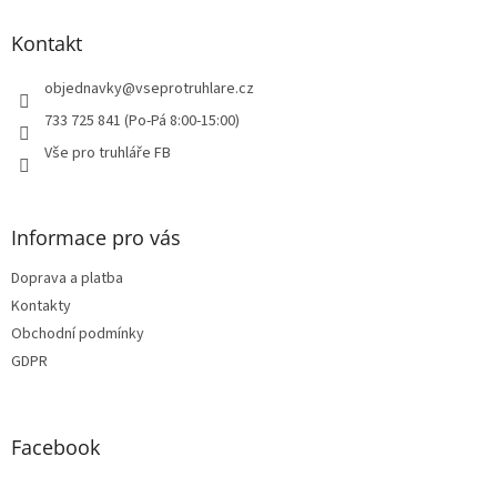
p
a
Kontakt
t
í
objednavky
@
vseprotruhlare.cz
733 725 841 (Po-Pá 8:00-15:00)
Vše pro truhláře FB
Informace pro vás
Doprava a platba
Kontakty
Obchodní podmínky
GDPR
Facebook