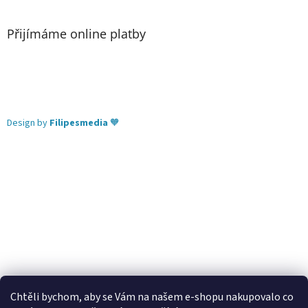
Přijímáme online platby
Design by
Filipesmedia
🧡
Chtěli bychom, aby se Vám na našem e-shopu nakupovalo co