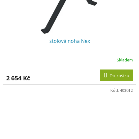
stolová noha Nex
Skladem
Do košíku
2 654 Kč
Kód:
403012