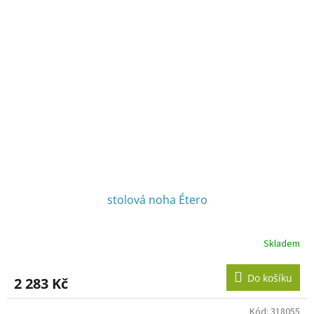
stolová noha Étero
Skladem
Do košíku
2 283 Kč
Kód:
318055