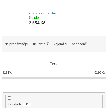
stolová noha Nex
Skladem
2 654 Kč
Ř
a
Nejprodávanější
Nejlevnější
Nejdražší
Abecedně
z
e
n
Cena
í
p
313
Kč
6195
Kč
r
o
d
u
k
t
Na skladě
11
ů