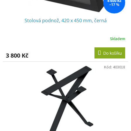
ů
4 600 Kč
–17 %
Stolová podnož, 420 x 450 mm, černá
Skladem
Do košíku
3 800 Kč
Kód:
403018