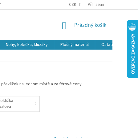
PR
CZK
Přihlášení
NÁKUPNÍ
Prázdný košík
KOŠÍK
Nohy, kolečka, kluzáky
Plošný materiál
Ostatní
Výpro
hů překližek na jednom místě a za férové ceny.
řekližka
balová