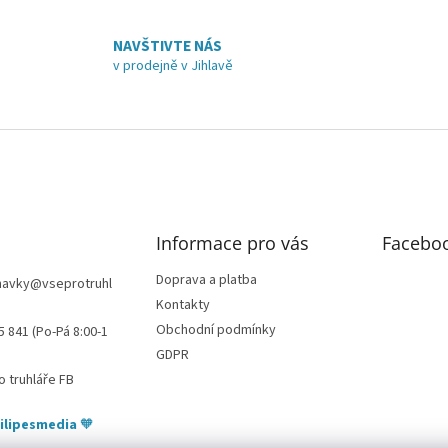
k
y
NAVŠTIVTE NÁS
v
v prodejně v Jihlavě
ý
p
i
s
u
Informace pro vás
Facebo
Doprava a platba
navky
@
vseprotruhl
Kontakty
Obchodní podmínky
5 841 (Po-Pá 8:00-1
GDPR
o truhláře FB
ilipesmedia
🧡