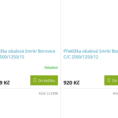
ižka obalová Smrk/ Borovice
Překližka obalová Smrk/ Bo
2500/1250/15
C/C 2500/1250/12
Skladem
Do košíku
Do 
9 Kč
920 Kč
Kód:
113366
Kó