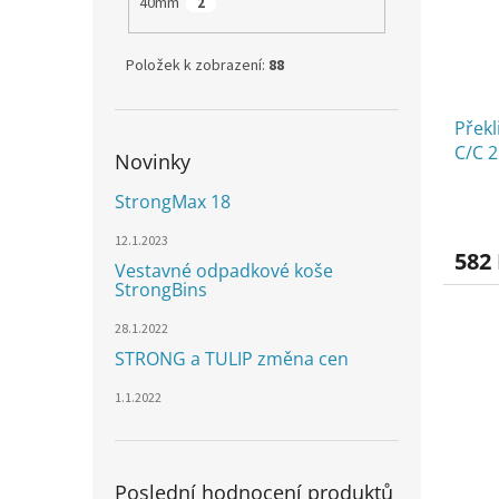
40mm
2
Položek k zobrazení:
88
Překl
C/C 
Novinky
StrongMax 18
12.1.2023
582
Vestavné odpadkové koše
StrongBins
28.1.2022
STRONG a TULIP změna cen
1.1.2022
Poslední hodnocení produktů