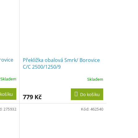
rovice
Překližka obalová Smrk/ Borovice
C/C 2500/1250/9
Skladem
Skladem
košíku
Do košíku
779 Kč
d:
275932
Kód:
462540