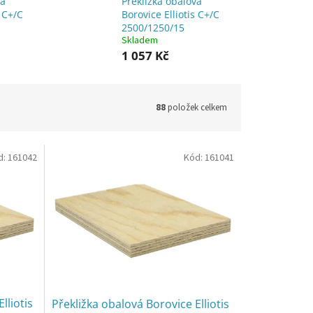
vá
Překližka obalová
s C+/C
Borovice Elliotis C+/C
2500/1250/15
Skladem
1 057 Kč
88
položek celkem
d:
161042
Kód:
161041
lliotis
Překližka obalová Borovice Elliotis