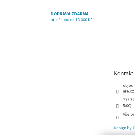
DOPRAVA ZDARMA
při nákupu nad 3 000 Kč
Z
á
p
a
t
Kontakt
í
objed
are.cz
733 72
5:00)
Vše pr
Design by
F