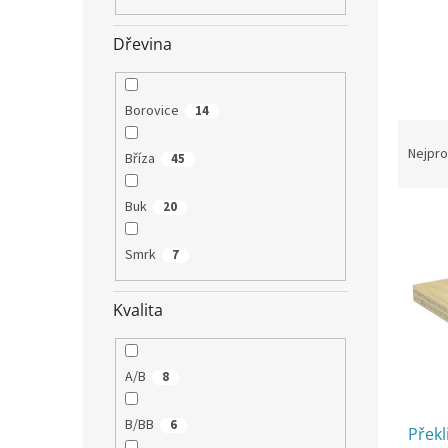
n
e
Dřevina
l
Borovice
14
Ř
a
Nejpro
Bříza
45
z
e
Buk
20
V
n
ý
í
Smrk
7
p
p
i
r
s
o
Kvalita
p
d
r
u
o
k
A/B
8
d
t
u
ů
B/BB
6
Překl
k