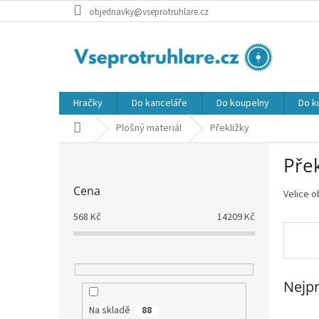
Přejít
objednavky@vseprotruhlare.cz
na
obsah
Hračky
Do kanceláře
Do koupelny
Do k
Domů
Plošný materiál
Překližky
P
Přek
o
s
Cena
Velice o
t
r
568
Kč
14209
Kč
a
n
n
í
Nejpr
p
a
Na skladě
88