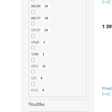
C+/C
t
BB/BB
15
ů
BB/CP
20
1 39
CP/CP
10
Ohyb
2
S/BB
1
CP/C
11
C/C
9
Překl
C+/C
6
C+/C
Tloušťka