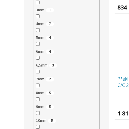
834
3mm
1
4mm
7
5mm
4
6mm
4
6,5mm
3
Překl
7mm
2
C/C 
8mm
5
9mm
5
1 81
10mm
5