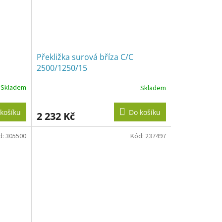
Překližka surová bříza C/C
2500/1250/15
Skladem
Skladem
košíku
Do košíku
2 232 Kč
d:
305500
Kód:
237497