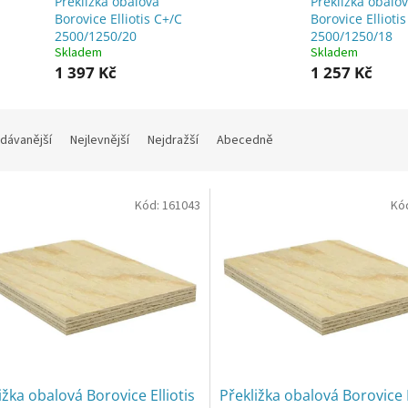
Překližka obalová
Překližka obalo
Borovice Elliotis C+/C
Borovice Ellioti
2500/1250/20
2500/1250/18
Skladem
Skladem
1 397 Kč
1 257 Kč
dávanější
Nejlevnější
Nejdražší
Abecedně
Kód:
161043
Kó
ižka obalová Borovice Elliotis
Překližka obalová Borovice E