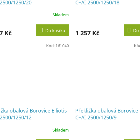
 2500/1250/20
C+/C 2500/1250/18
Skladem
Do košíku
Do 
7 Kč
1 257 Kč
Kód:
161040
Kó
ižka obalová Borovice Elliotis
Překližka obalová Borovice E
 2500/1250/12
C+/C 2500/1250/9
Skladem