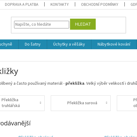
DOPRAVA A PLATBA
KONTAKTY
OBCHODNÍ PODMÍNKY
GD
HLEDAT
uchyně
Do šatny
Úchytky a věšáky
Nábytkové kování
ližky
blíbený a často používaný materiál -
překližka
. Velký výběr velikostí i dru
Překližka
P
Překližka surová
truhlářská
o
odávanější