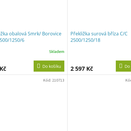
ižka obalová Smrk/ Borovice
Překližka surová bříza C/C
2500/1250/6
2500/1250/18
Skladem
Do košíku
Do 
 Kč
2 597 Kč
Kód:
210713
Kó