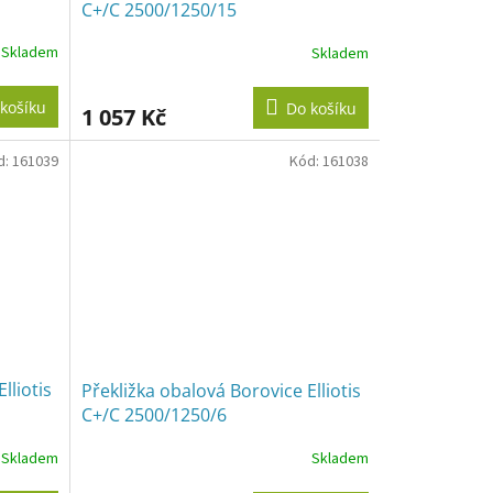
C+/C 2500/1250/15
Skladem
Skladem
košíku
Do košíku
1 057 Kč
d:
161039
Kód:
161038
lliotis
Překližka obalová Borovice Elliotis
C+/C 2500/1250/6
Skladem
Skladem