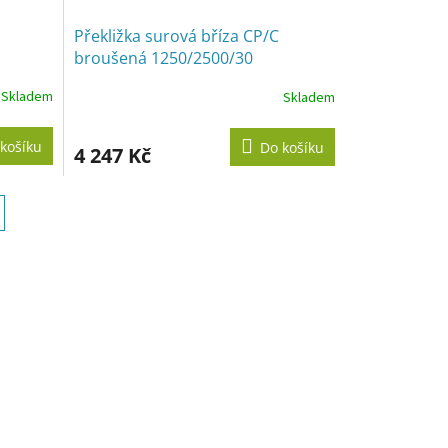
Překližka surová bříza CP/C
broušená 1250/2500/30
Skladem
Skladem
košíku
Do košíku
4 247 Kč