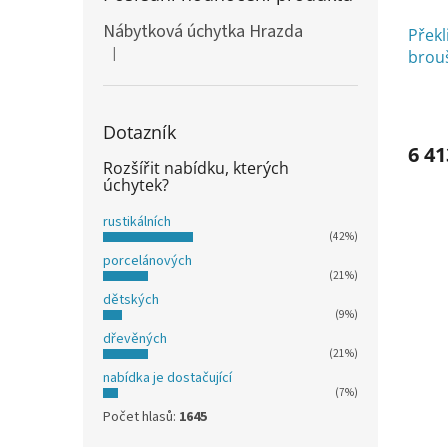
Nábytková úchytka Hrazda
Překl
|
brou
Hodnocení produktu je 5 z 5 hvězdiček.
Dotazník
6 41
Rozšířit nabídku, kterých
úchytek?
rustikálních
(42%)
porcelánových
(21%)
dětských
(9%)
dřevěných
(21%)
nabídka je dostačující
(7%)
Počet hlasů:
1645