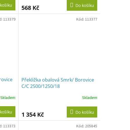
košíku
Do košíku
568 Kč
d:
113379
Kód:
113377
rovice
Překližka obalová Smrk/ Borovice
C/C 2500/1250/18
Skladem
Skladem
košíku
Do košíku
1 354 Kč
d:
113373
Kód:
205845