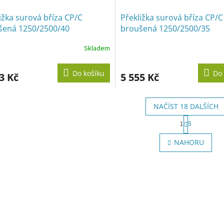
ižka surová bříza CP/C
Překližka surová bříza CP/C
šená 1250/2500/40
broušená 1250/2500/35
Skladem
Do košíku
Do 
3 Kč
5 555 Kč
NAČÍST 18 DALŠÍCH
S
1
5
t
O
r
v
NAHORU
á
l
n
á
k
d
o
a
v
c
á
í
n
p
í
r
v