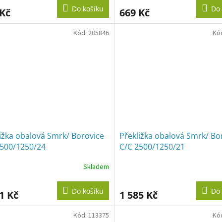
Do košíku
Do 
 Kč
669 Kč
Kód:
205846
Kó
ižka obalová Smrk/ Borovice
Překližka obalová Smrk/ Bo
2500/1250/24
C/C 2500/1250/21
Skladem
Do košíku
Do 
1 Kč
1 585 Kč
Kód:
113375
Kó