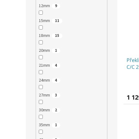
12mm
9
15mm
11
18mm
15
20mm
1
Překl
21mm
4
C/C 
24mm
4
27mm
3
1 12
30mm
2
35mm
1