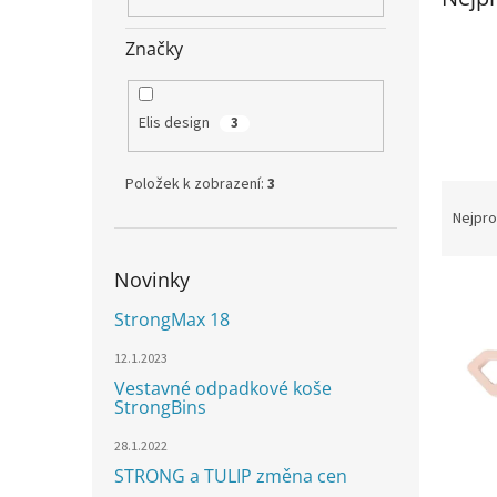
n
e
Značky
l
Elis design
3
Položek k zobrazení:
3
Ř
a
Nejpro
z
e
Novinky
V
n
ý
í
StrongMax 18
p
p
i
r
12.1.2023
s
o
Vestavné odpadkové koše
StrongBins
p
d
r
u
28.1.2022
o
k
STRONG a TULIP změna cen
d
t