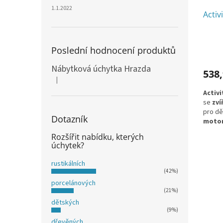
u
ů
1.1.2022
Activ
k
t
ů
Poslední hodnocení produktů
Nábytková úchytka Hrazda
538,
|
Hodnocení produktu je 5 z 5 hvězdiček.
Activ
se
zví
pro dě
Dotazník
motor
bezpeč
Rozšířit nabídku, kterých
prvky 
úchytek?
dárkem
rustikálních
(42%)
porcelánových
(21%)
dětských
(9%)
dřevěných