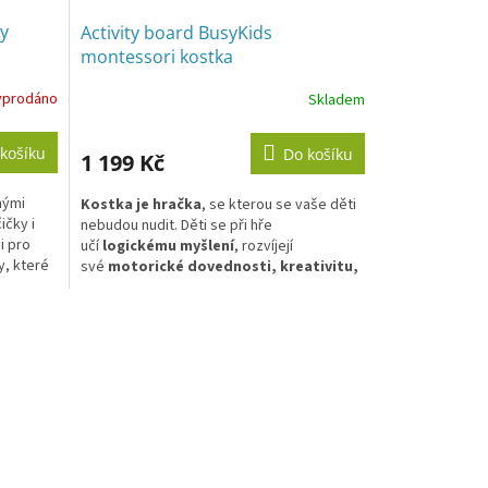
ty
Activity board BusyKids
montessori kostka
yprodáno
Skladem
košíku
Do košíku
1 199 Kč
nými
Kostka je hračka
, se kterou se vaše děti
ičky i
nebudou nudit. Děti se při hře
i pro
učí
logickému myšlení
, rozvíjejí
y, které
své
motorické dovednosti, kreativitu,
dnosti.
zapojují fantazii, zkoumají a
ky je
objevují
jako s podobnými hračkami
ství. Na
využívajícími
principů Montessori
.
í
kostku
y je
ýlkem