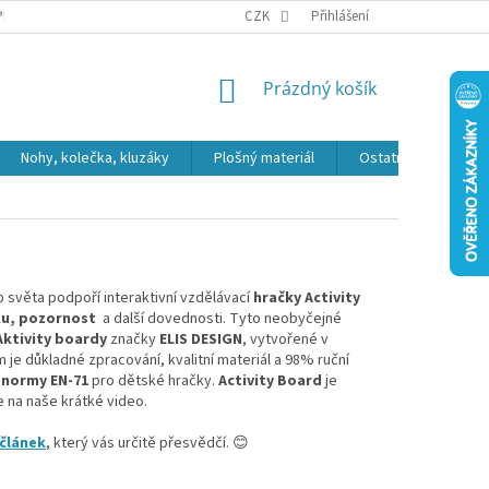
PR
CZK
Přihlášení
NÁKUPNÍ
Prázdný košík
KOŠÍK
Nohy, kolečka, kluzáky
Plošný materiál
Ostatní
Výpro
ho světa podpoří interaktivní vzdělávací
hračky
Activity
ku, pozornost
a další dovednosti. Tyto neobyčejné
Aktivity boardy
značky
ELIS DESIGN
, vytvořené v
je důkladné zpracování, kvalitní materiál a 98% ruční
e normy EN-71
pro dětské hračky.
Activity Board
je
te na naše krátké video.
článek
, který vás určitě přesvědčí. 😊