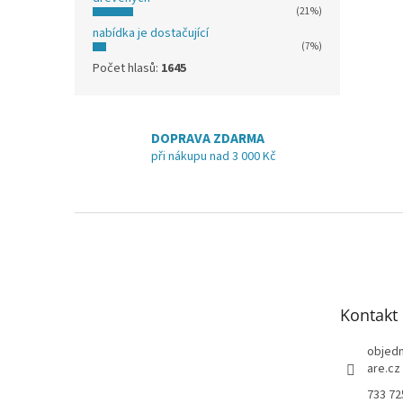
(21%)
nabídka je dostačující
(7%)
Počet hlasů:
1645
DOPRAVA ZDARMA
při nákupu nad 3 000 Kč
Z
á
p
a
t
Kontakt
í
objed
are.cz
733 72