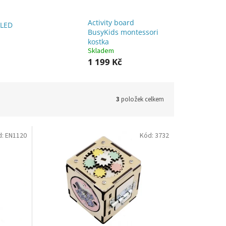
Activity board
 LED
BusyKids montessori
kostka
Skladem
1 199 Kč
3
položek celkem
d:
EN1120
Kód:
3732