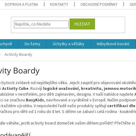
DOPRAVA A PLATBA
KONTAKTY
OBCHODNÍ PODMÍNKY
GD
HLEDAT
uchyně
Do šatny
Úchytky a věšáky
Nábytkové kování
Activity Boardy
vity Boardy
u bytosti zvídavé od nejútlejšího věku. Jejich zaujetí pro objevování okolní
i
Activity Cube
. Rozvíjí
logické uvažování, kreativitu, jemnou motori
abízíme v neotřelém, pro děti zajímavém, designu. V naší nabídce najdete
ci se značkou
BusyKids
, navrhované a vyráběné v Evropě. Naším podpisem 
a každém výrobku. V neposlední řadě naše produkty splňují
certifikaci dl
hračkou pro děti od 1 roku do 8 let. S dětmi se zabaví i celá rodina - koukně
ále váháte, jestli activity board domeček vašim dětem pořídit? Přečtěte si
odávanější