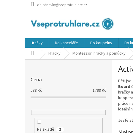
Přejít
objednavky@vseprotruhlare.cz
na
obsah
Hračky
Do kanceláře
Do koupelny
Do k
Domů
Hračky
Montessori hračky a pomůcky
P
Acti
o
s
Cena
Děti jso
t
Board
č
r
538
Kč
1799
Kč
hračky n
a
koopera
n
práce n
n
ideální 
í
p
Ještě st
a
Na skladě
2
Nejpr