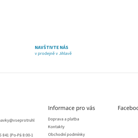
r
v
k
y
v
ý
p
i
NAVŠTIVTE NÁS
s
v prodejně v Jihlavě
u
Informace pro vás
Facebo
Doprava a platba
navky
@
vseprotruhl
Kontakty
Obchodní podmínky
5 841 (Po-Pá 8:00-1