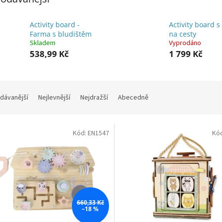
Activity board -
Activity board s
Farma s bludištěm
na cesty
Skladem
Vyprodáno
538,99 Kč
1 799 Kč
dávanější
Nejlevnější
Nejdražší
Abecedně
Kód:
EN1547
Kó
660,33 Kč
–18 %