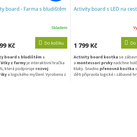
ity board - Farma s bludištěm
Activity board s LED na ces
Skladem
V
Do košíku
Do 
99 Kč
1 799 Kč
ity board s bludištěm
a
Activity board kostka
se zábav
řátky z farmy
je interaktivní hračka
a
montessori prvky
nadchne holč
ti, která podporuje
rozvoj
kluky. Snadno
přenosná kostka
s
iky
a logického myšlení. Vyrobena z
děti připravila logické i zábavné hr
ných materiálů, nabízí vzdělávací
děti zabaví a zdokonalí jejich dove
a snadnou údržbu. Bude ideálním
Každá strana
activity board kost
O
 pro kluky i holčičky
od 12 měsíců
.
originální
a přináší jiná dobrodruž
v
vrchní straně kostky najdete velký
l
sluníčkový vypínač, s jehož pomoc
á
rozsvítíte
. Activity kostka na cest
d
montessori hračkou i nočním svět
a
(promítačkou).
c
í
p