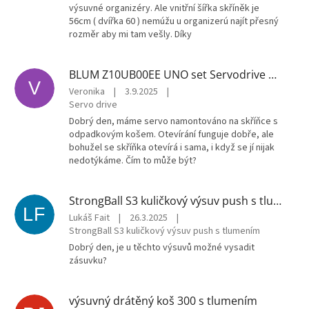
výsuvné organizéry. Ale vnitřní šířka skříněk je
56cm ( dvířka 60 ) nemúžu u organizerú najít přesný
rozměr aby mi tam vešly. Díky
BLUM Z10UB00EE UNO set Servodrive pro 1 zásuvku
V
Veronika
|
3.9.2025
|
Servo drive
Dobrý den, máme servo namontováno na skříňce s
odpadkovým košem. Otevírání funguje dobře, ale
bohužel se skříňka otevírá i sama, i když se jí nijak
nedotýkáme. Čím to může být?
StrongBall S3 kuličkový výsuv push s tlumením 450 mm 35kg, černá
LF
Lukáš Fait
|
26.3.2025
|
StrongBall S3 kuličkový výsuv push s tlumením
Dobrý den, je u těchto výsuvů možné vysadit
zásuvku?
výsuvný drátěný koš 300 s tlumením