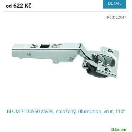
produktu
DETAIL
622 Kč
od
je
2,8
Kód:
12047
z
5
hvězdiček.
BLUM 71B3550 závěs, naložený, Blumotion, vrut, 110°
Skladem
Průměrné