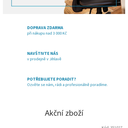
e
c
h
DOPRAVA ZDARMA
n
při nákupu nad 3 000 Kč
y
NAVŠTIVTE NÁS
v prodejně v Jihlavě
POTŘEBUJETE PORADIT?
Ozvěte se nám, rádi a profesionálně poradíme.
Akční zboží
Kód:
351027