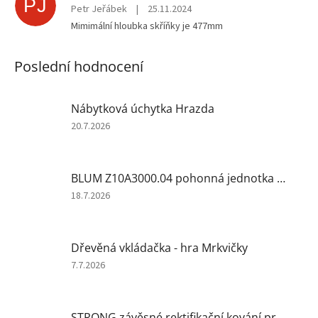
PJ
Petr Jeřábek
|
25.11.2024
Mimimální hloubka skříňky je 477mm
Poslední hodnocení
Nábytková úchytka Hrazda
Hodnocení
20.7.2026
produktu
je
5
BLUM Z10A3000.04 pohonná jednotka Servodrive
z
5
Hodnocení
18.7.2026
hvězdiček.
produktu
je
5
Dřevěná vkládačka - hra Mrkvičky
z
5
Hodnocení
7.7.2026
hvězdiček.
produktu
je
5
STRONG závěsné rektifikační kování pravolevé bílá