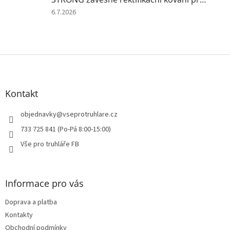
z
5
Hodnocení
6.7.2026
hvězdiček.
produktu
je
2
z
Z
5
á
hvězdiček.
p
a
Kontakt
t
í
objednavky
@
vseprotruhlare.cz
733 725 841 (Po-Pá 8:00-15:00)
Vše pro truhláře FB
Informace pro vás
Doprava a platba
Kontakty
Obchodní podmínky