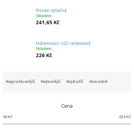
Pistole výtlačná
Skladem
241,65 Kč
Odlamovací nůž celokovový
Skladem
226 Kč
Ř
a
Nejprodávanější
Nejlevnější
Nejdražší
Abecedně
z
e
n
Cena
í
p
90
Kč
614
Kč
r
o
d