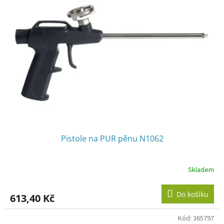
i
s
p
r
o
d
u
k
t
ů
Pistole na PUR pěnu N1062
Skladem
Do košíku
613,40 Kč
Kód:
365797