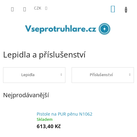
Přejít
NÁKUP
na
CZK
obsah
KOŠÍK
Lepidla a příslušenství
Lepidla
Příslušenství
Nejprodávanější
Pistole na PUR pěnu N1062
Skladem
613,40 Kč