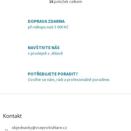
16
položek celkem
O
v
l
á
DOPRAVA ZDARMA
d
při nákupu nad 3 000 Kč
a
c
í
NAVŠTIVTE NÁS
p
v prodejně v Jihlavě
r
v
k
y
POTŘEBUJETE PORADIT?
v
Ozvěte se nám, rádi a profesionálně poradíme.
ý
p
i
Z
s
á
u
p
a
Kontakt
t
í
objednavky
@
vseprotruhlare.cz