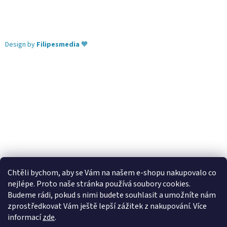
Design by
Filipesmedia
🧡
Chtěli bychom, aby se Vám na našem e-shopu nakupovalo co
nejlépe. Proto naše stránka používá soubory cookies.
Lekva nábytek
ubytování pod Pálavou
kování Tulip
Budeme rádi, pokud s nimi budete souhlasit a umožníte nám
úchytky Gamet
úchytky Siro
Blum - perfecting motion
zprostředkovat Vám ještě lepší zážitek z nakupování.
Více
informací
zde
.