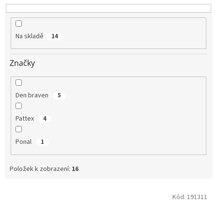
u
k
t
Na skladě
14
ů
Značky
Den braven
5
Pattex
4
Ponal
1
Položek k zobrazení:
16
V
Kód:
191311
ý
p