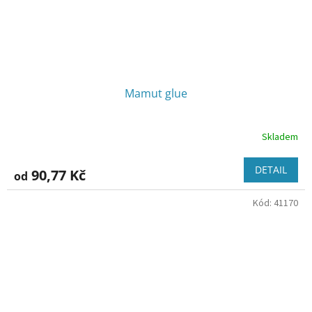
Mamut glue
Skladem
DETAIL
90,77 Kč
od
Kód:
41170