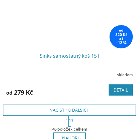
od
320 Kč
až
–12 %
Sinks samostatný koš 15 l
skladem
DETAIL
279 Kč
od
NAČÍST 18 DALŠÍCH
S
1
3
t
O
r
45
položek celkem
v
á
l
NAHORU
n