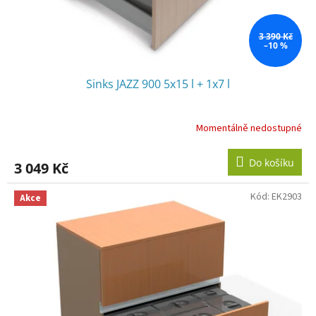
k
t
ů
3 390 Kč
–10 %
Sinks JAZZ 900 5x15 l + 1x7 l
Momentálně nedostupné
Do košíku
3 049 Kč
Kód:
EK2903
Akce