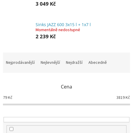
3 049 Kč
Sinks JAZZ 600 3x15 l + 1x7 l
Momentálně nedostupné
2 239 Kč
Ř
a
Nejprodávanější
Nejlevnější
Nejdražší
Abecedně
z
e
n
Cena
í
p
79
Kč
3819
Kč
r
o
d
u
k