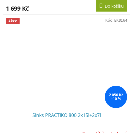
Do košíku
1 699 Kč
Kód:
EK9164
Akce
2 050 Kč
–10 %
Sinks PRACTIKO 800 2x15l+2x7l