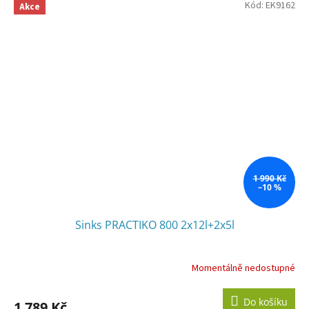
Kód:
EK9162
Akce
1 990 Kč
–10 %
Sinks PRACTIKO 800 2x12l+2x5l
Momentálně nedostupné
Do košíku
1 789 Kč