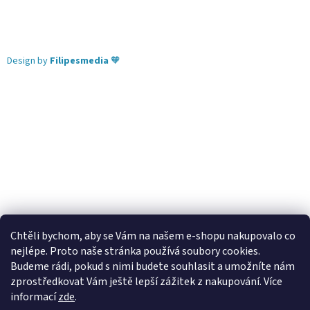
Design by
Filipesmedia
🧡
Chtěli bychom, aby se Vám na našem e-shopu nakupovalo co
nejlépe. Proto naše stránka používá soubory cookies.
Lekva nábytek
ubytování pod Pálavou
kování Tulip
Budeme rádi, pokud s nimi budete souhlasit a umožníte nám
úchytky Gamet
úchytky Siro
Blum - perfecting motion
zprostředkovat Vám ještě lepší zážitek z nakupování.
Více
informací
zde
.