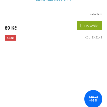
skladem
Do košíku
89 Kč
Kód:
EK9143
Akce
130 Kč
–16 %