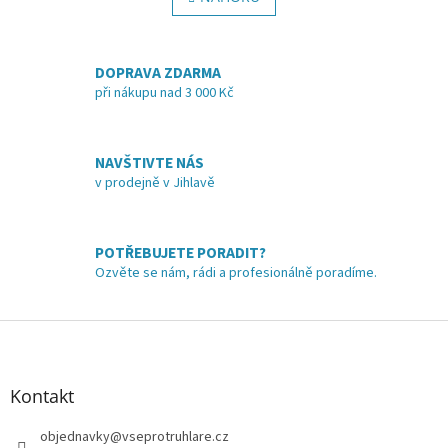
á
k
o
d
v
a
á
DOPRAVA ZDARMA
c
n
í
při nákupu nad 3 000 Kč
í
p
r
v
NAVŠTIVTE NÁS
k
v prodejně v Jihlavě
y
v
ý
p
POTŘEBUJETE PORADIT?
i
Ozvěte se nám, rádi a profesionálně poradíme.
s
u
Z
á
p
a
Kontakt
t
í
objednavky
@
vseprotruhlare.cz