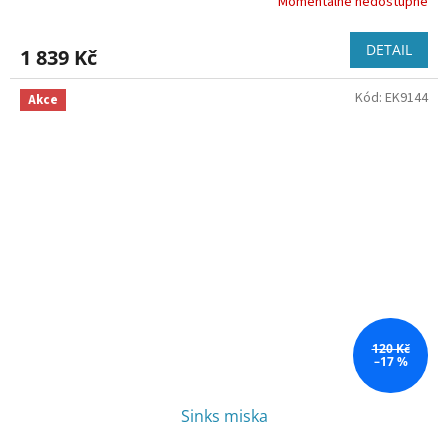
Momentálně nedostupné
DETAIL
1 839 Kč
Kód:
EK9144
Akce
120 Kč
–17 %
Sinks miska