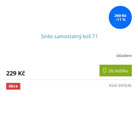
260 Kč
–11 %
Sinks samostatný koš 7 l
skladem
Do košíku
229 Kč
Kód:
EK9241
Akce