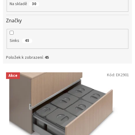
t
Na skladě
30
ů
Značky
Sinks
45
Položek k zobrazení:
45
V
Kód:
EK2901
Akce
ý
p
i
s
p
r
o
d
u