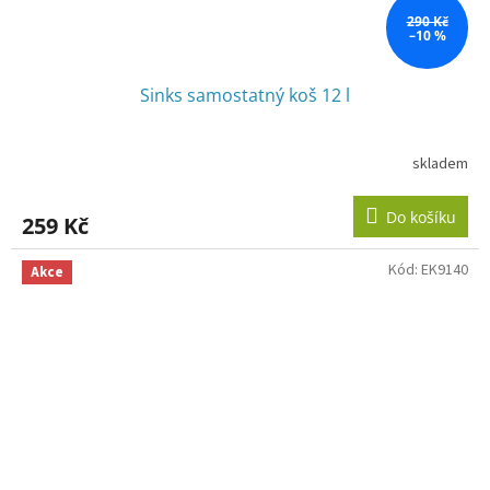
290 Kč
–10 %
Sinks samostatný koš 12 l
skladem
Do košíku
259 Kč
Kód:
EK9140
Akce