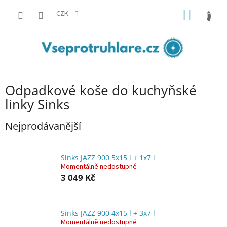
Přejít
NÁKUP
na
CZK
obsah
KOŠÍK
Odpadkové koše do kuchyňské
linky Sinks
Nejprodávanější
Sinks JAZZ 900 5x15 l + 1x7 l
Momentálně nedostupné
3 049 Kč
Sinks JAZZ 900 4x15 l + 3x7 l
Momentálně nedostupné