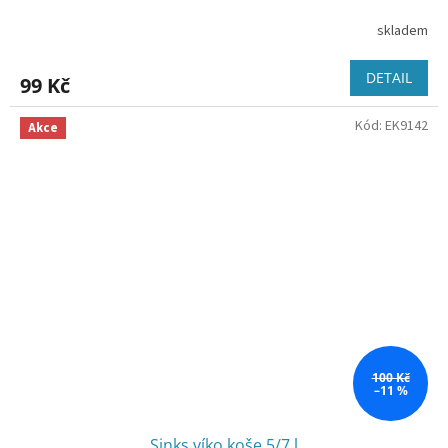
skladem
DETAIL
99 Kč
Kód:
EK9142
Akce
100 Kč
–11 %
Sinks víko koše 5/7 l