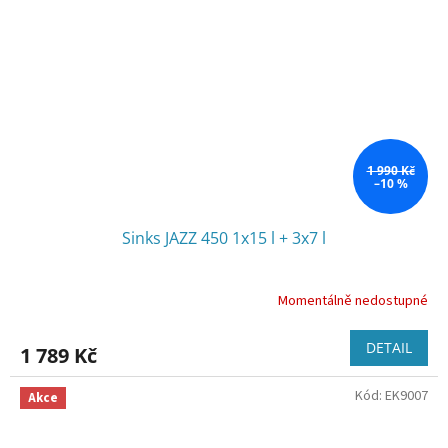
1 990 Kč
–10 %
Sinks JAZZ 450 1x15 l + 3x7 l
Momentálně nedostupné
DETAIL
1 789 Kč
Kód:
EK9007
Akce