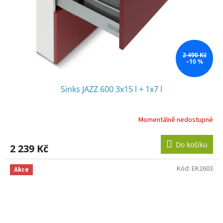
2 490 Kč
–10 %
Sinks JAZZ 600 3x15 l + 1x7 l
Momentálně nedostupné
Do košíku
2 239 Kč
Kód:
EK2603
Akce