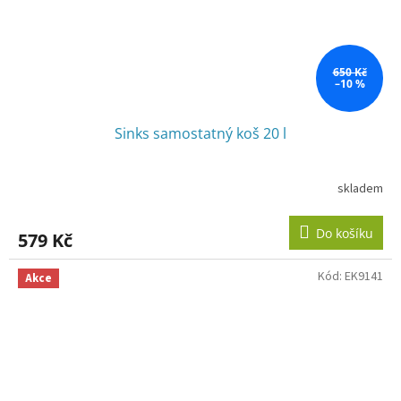
650 Kč
–10 %
Sinks samostatný koš 20 l
skladem
Do košíku
579 Kč
Kód:
EK9141
Akce