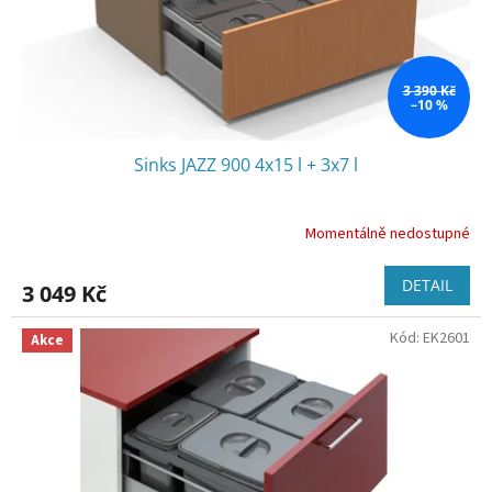
3 390 Kč
–10 %
Sinks JAZZ 900 4x15 l + 3x7 l
Momentálně nedostupné
DETAIL
3 049 Kč
Kód:
EK2601
Akce