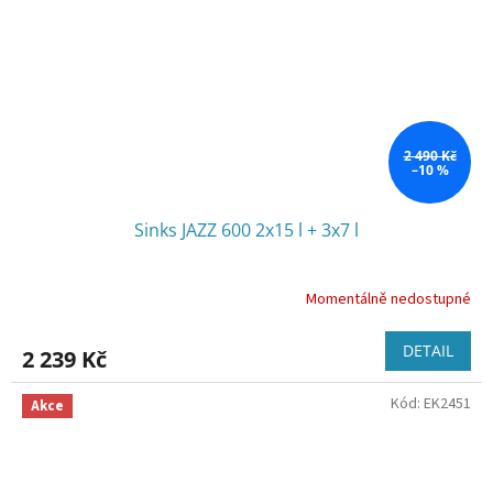
2 490 Kč
–10 %
Sinks JAZZ 600 2x15 l + 3x7 l
Momentálně nedostupné
DETAIL
2 239 Kč
Kód:
EK2451
Akce