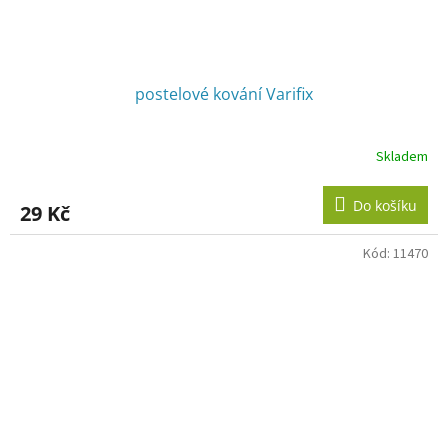
postelové kování Varifix
Skladem
Průměrné
hodnocení
produktu
Do košíku
29 Kč
je
3,9
z
Kód:
11470
5
hvězdiček.