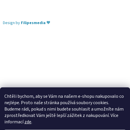
Design by
Filipesmedia
🧡
Chtěli bychom, aby se Vám na našem e-shopu nakupovalo co
nejlépe. Proto naše stránka používá soubory cookies.
Lekva nábytek
ubytování pod Pálavou
kování Tulip
Budeme rádi, pokud s nimi budete souhlasit a umožníte nám
úchytky Gamet
úchytky Siro
Blum - perfecting motion
zprostředkovat Vám ještě lepší zážitek z nakupování.
Více
informací
zde
.