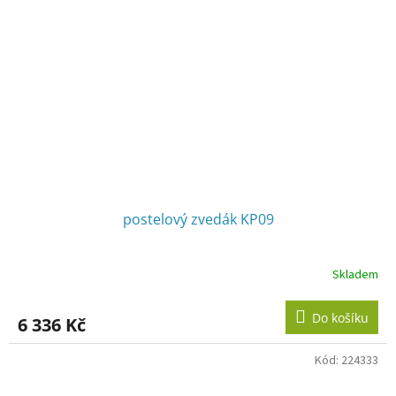
postelový zvedák KP09
Skladem
Do košíku
6 336 Kč
Kód:
224333