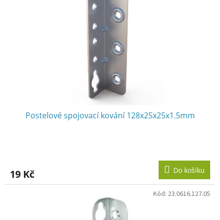
p
r
o
d
u
k
t
ů
Postelové spojovací kování 128x25x25x1.5mm
Do košíku
19 Kč
Kód:
23.0616.127.05