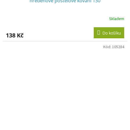
hřebenové postelové kování 130
Skladem
Do košíku
138 Kč
Kód:
105284