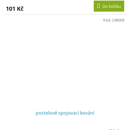
Do košíku
101 Kč
Kód:
108009
postelové spojovací kování