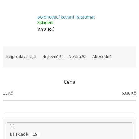
polohovací kování Rastomat
Skladem
257 Kč
Ř
a
Nejprodávanější
Nejlevnější
Nejdražší
Abecedně
z
e
n
Cena
í
p
19
Kč
6336
Kč
r
o
d
u
k
t
Na skladě
15
ů