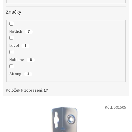
Značky
Hettich
7
Level
1
NoName
8
Strong
1
Položek k zobrazení:
17
V
Kód:
501505
ý
p
i
s