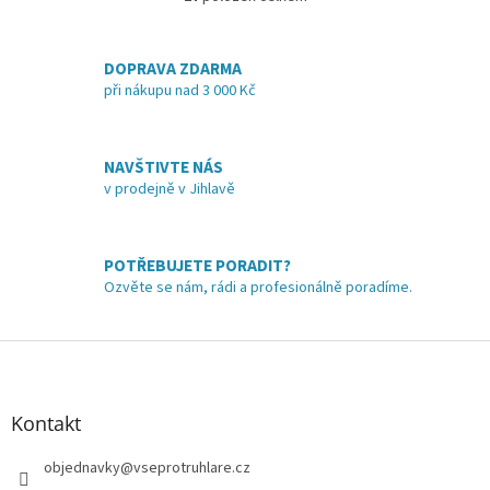
O
5
v
hvězdiček.
l
á
DOPRAVA ZDARMA
d
při nákupu nad 3 000 Kč
a
c
í
NAVŠTIVTE NÁS
p
v prodejně v Jihlavě
r
v
k
y
POTŘEBUJETE PORADIT?
v
Ozvěte se nám, rádi a profesionálně poradíme.
ý
p
i
Z
s
á
u
p
a
Kontakt
t
í
objednavky
@
vseprotruhlare.cz