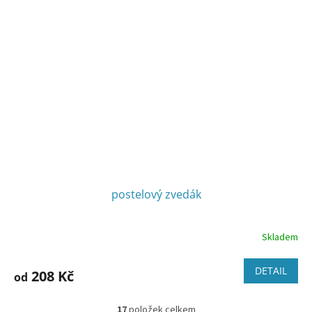
postelový zvedák
Skladem
Průměrné
hodnocení
produktu
DETAIL
208 Kč
od
je
3,1
z
17
položek celkem