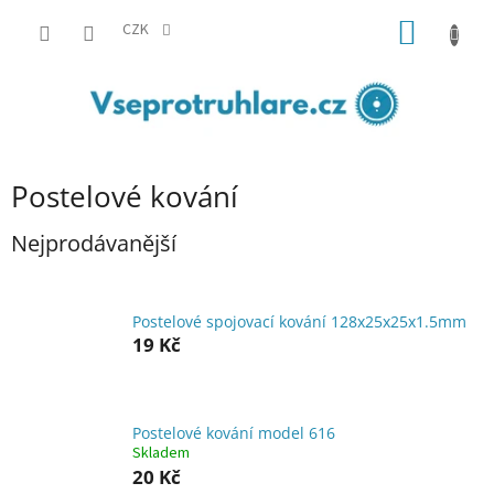
Přejít
NÁKUP
na
CZK
obsah
KOŠÍK
Postelové kování
Nejprodávanější
Postelové spojovací kování 128x25x25x1.5mm
19 Kč
Postelové kování model 616
Skladem
20 Kč