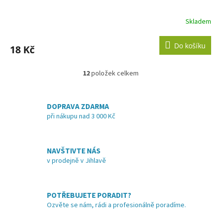
Skladem
Do košíku
18 Kč
12
položek celkem
O
v
l
á
DOPRAVA ZDARMA
d
při nákupu nad 3 000 Kč
a
c
í
NAVŠTIVTE NÁS
p
v prodejně v Jihlavě
r
v
k
y
POTŘEBUJETE PORADIT?
v
Ozvěte se nám, rádi a profesionálně poradíme.
ý
p