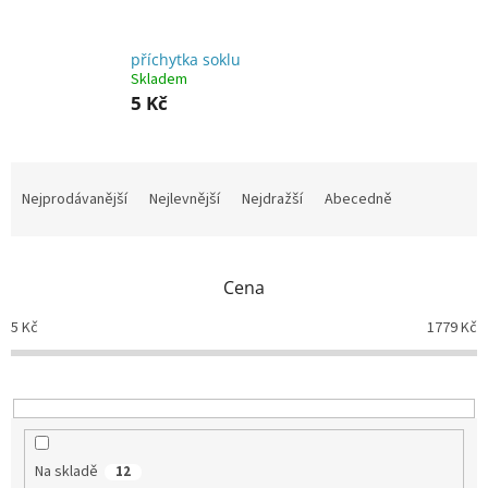
příchytka soklu
Skladem
5 Kč
Ř
a
Nejprodávanější
Nejlevnější
Nejdražší
Abecedně
z
e
n
Cena
í
p
5
Kč
1779
Kč
r
o
d
u
k
t
Na skladě
12
ů