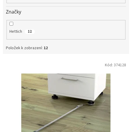
Značky
Hettich
12
Položek k zobrazení:
12
V
Kód:
374128
ý
p
i
s
p
r
o
d
u
k