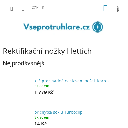
Přejít
NÁKUP
na
CZK
obsah
KOŠÍK
Rektifikační nožky Hettich
Nejprodávanější
klíč pro snadné nastavení nožek Korrekt
Skladem
1 779 Kč
příchytka soklu Turboclip
Skladem
14 Kč