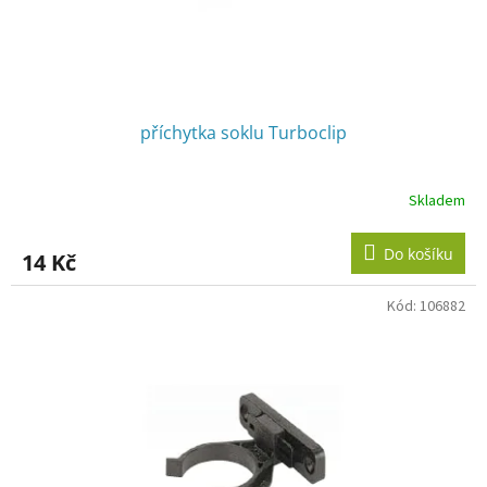
příchytka soklu Turboclip
Skladem
Do košíku
14 Kč
Kód:
106882