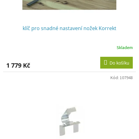
t
ů
klíč pro snadné nastavení nožek Korrekt
Skladem
Do košíku
1 779 Kč
Kód:
107948