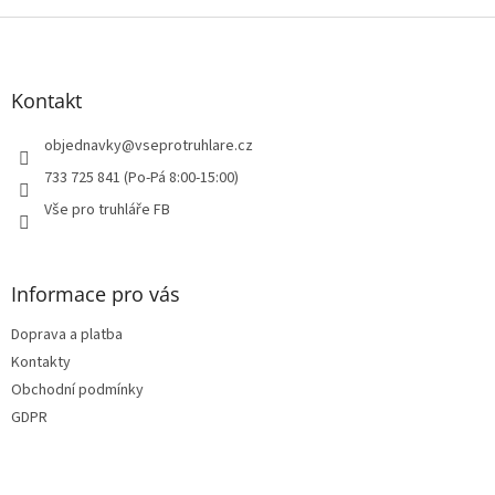
i
Z
s
á
u
p
a
Kontakt
t
í
objednavky
@
vseprotruhlare.cz
733 725 841 (Po-Pá 8:00-15:00)
Vše pro truhláře FB
Informace pro vás
Doprava a platba
Kontakty
Obchodní podmínky
GDPR