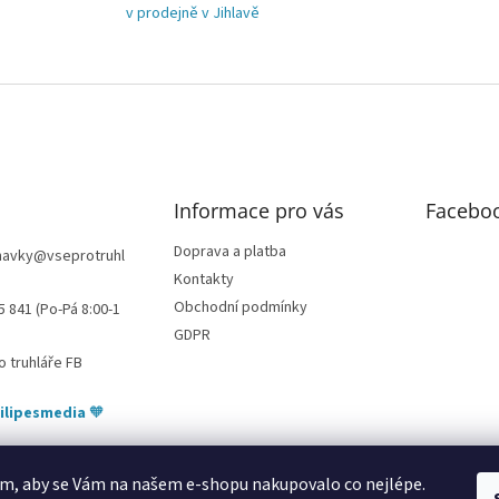
v prodejně v Jihlavě
Informace pro vás
Facebo
Doprava a platba
navky
@
vseprotruhl
Kontakty
Obchodní podmínky
5 841 (Po-Pá 8:00-1
GDPR
o truhláře FB
ilipesmedia
🧡
m, aby se Vám na našem e-shopu nakupovalo co nejlépe.