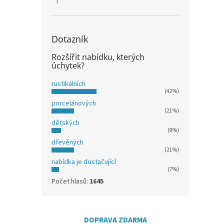
Hodnocení produktu je 5 z 5 hvězdiček.
Dotazník
Rozšířit nabídku, kterých
úchytek?
rustikálních
(42%)
porcelánových
(21%)
dětských
(9%)
dřevěných
(21%)
nabídka je dostačující
(7%)
Počet hlasů:
1645
DOPRAVA ZDARMA