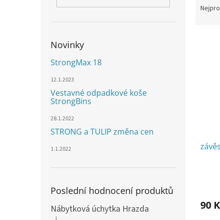
n
a
Nejpro
e
z
l
e
V
n
Novinky
ý
í
p
p
StrongMax 18
i
r
12.1.2023
s
o
p
d
Vestavné odpadkové koše
StrongBins
r
u
o
k
28.1.2022
d
t
STRONG a TULIP změna cen
u
ů
k
závěs
1.1.2022
t
ů
Poslední hodnocení produktů
90 K
Nábytková úchytka Hrazda
|