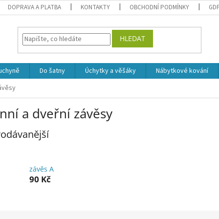
DOPRAVA A PLATBA
KONTAKTY
OBCHODNÍ PODMÍNKY
GD
HLEDAT
uchyně
Do šatny
Úchytky a věšáky
Nábytkové kování
závěsy
nní a dveřní závěsy
odávanější
závěs A
90 Kč