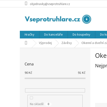
Přejít
objednavky@vseprotruhlare.cz
na
obsah
Hračky
Do kanceláře
Do koupelny
Do k
Domů
Výprodej
Závěsy
Okenní a dveřní 
P
Oke
o
s
Cena
Nejpr
t
r
90
Kč
91
Kč
a
n
n
í
p
a
Na skladě
0
Ř