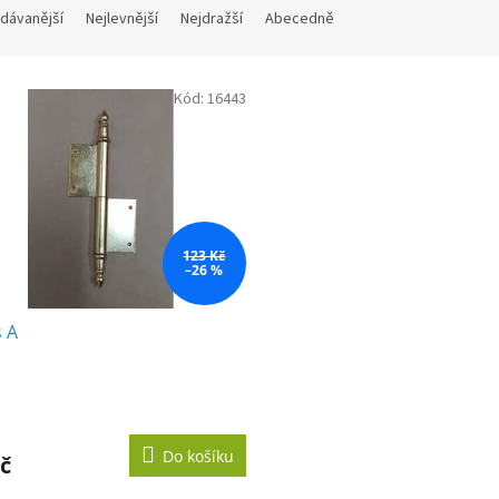
dávanější
Nejlevnější
Nejdražší
Abecedně
Kód:
16443
123 Kč
–26 %
 A
Do košíku
č