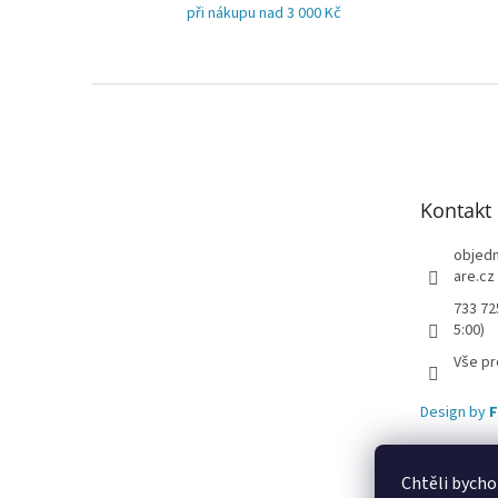
při nákupu nad 3 000 Kč
Z
á
p
a
t
Kontakt
í
objed
are.cz
733 72
5:00)
Vše pr
Design by
F
Chtěli bycho