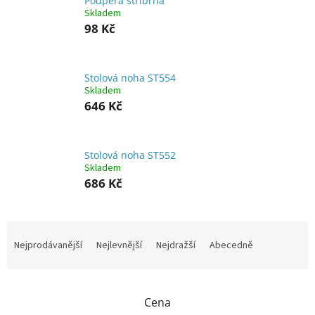
Podpěra stříbrná
Skladem
98 Kč
Stolová noha ST554
Skladem
646 Kč
Stolová noha ST552
Skladem
686 Kč
Ř
a
Nejprodávanější
Nejlevnější
Nejdražší
Abecedně
z
e
n
Cena
í