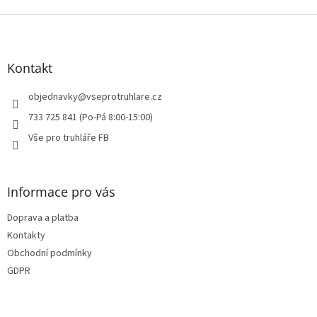
i
Z
s
á
u
p
a
Kontakt
t
í
objednavky
@
vseprotruhlare.cz
733 725 841 (Po-Pá 8:00-15:00)
Vše pro truhláře FB
Informace pro vás
Doprava a platba
Kontakty
Obchodní podmínky
GDPR