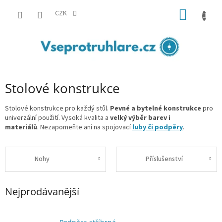
Přejít
NÁKUP
na
CZK
obsah
KOŠÍK
Stolové konstrukce
Stolové konstrukce pro každý stůl.
Pevné a bytelné konstrukce
pro
univerzální použití. Vysoká kvalita a
velký výběr barev i
materiálů
. Nezapomeňte ani na
spojovací
luby či podpěry
.
Nohy
Příslušenství
Nejprodávanější