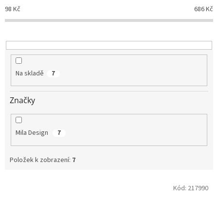
p
98
Kč
686
Kč
r
o
d
u
k
t
Na skladě
7
ů
Značky
Mila Design
7
Položek k zobrazení:
7
V
Kód:
217990
ý
p
i