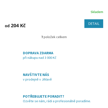
Skladem
DETAIL
204 Kč
od
7
položek celkem
O
v
l
á
DOPRAVA ZDARMA
d
při nákupu nad 3 000 Kč
a
c
í
NAVŠTIVTE NÁS
p
v prodejně v Jihlavě
r
v
k
y
POTŘEBUJETE PORADIT?
v
Ozvěte se nám, rádi a profesionálně poradíme.
ý
p