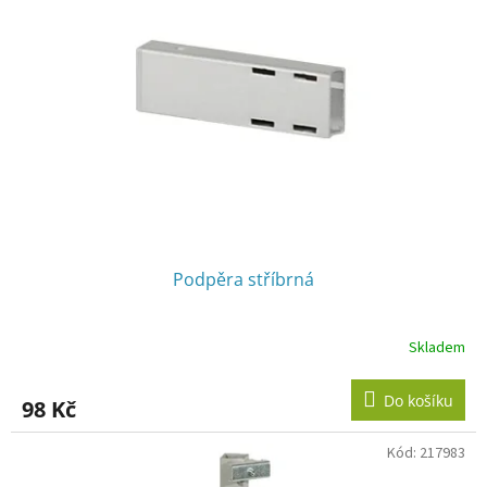
s
p
r
o
d
u
k
t
ů
Podpěra stříbrná
Skladem
Do košíku
98 Kč
Kód:
217983