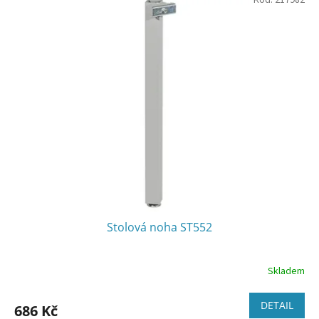
Kód:
217982
Stolová noha ST552
Skladem
DETAIL
686 Kč