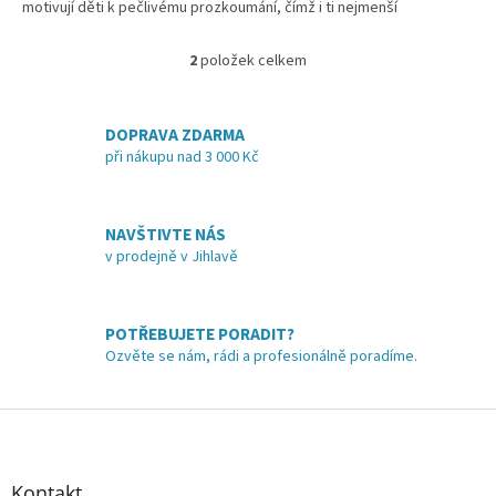
motivují děti k pečlivému prozkoumání, čímž i ti nejmenší
zdokonalují
jemnou motoriku, koordinaci
očí a rukou a
stimulují
smysly
.
2
položek celkem
O
v
l
á
DOPRAVA ZDARMA
d
při nákupu nad 3 000 Kč
a
c
í
NAVŠTIVTE NÁS
p
v prodejně v Jihlavě
r
v
k
y
POTŘEBUJETE PORADIT?
v
Ozvěte se nám, rádi a profesionálně poradíme.
ý
p
i
Z
s
á
u
p
a
Kontakt