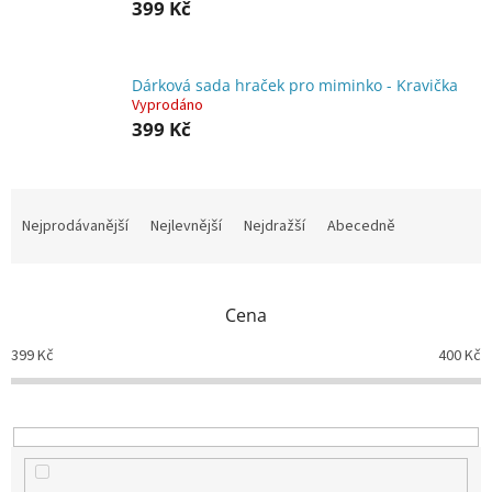
399 Kč
Dárková sada hraček pro miminko - Kravička
Vyprodáno
399 Kč
Ř
a
Nejprodávanější
Nejlevnější
Nejdražší
Abecedně
z
e
n
Cena
í
p
399
Kč
400
Kč
r
o
d
u
k
t