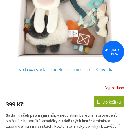
495,04 Kč
–19 %
Dárková sada hraček pro miminko - Kravička
Vyprodáno
Do košíku
399 Kč
Sada hraček
pro nejmenší
, v neutrálním barevném provedení,
složená z heboučké
kravičky a závěsných hraček
miminko
zabaví
doma i na cestách
. Roztomilé hračky do ruky i k zavěšení