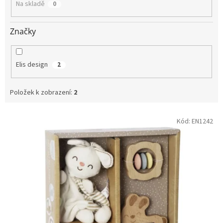
Na skladě
0
ů
Značky
Elis design
2
Položek k zobrazení:
2
V
Kód:
EN1242
ý
p
i
s
p
r
o
d
u