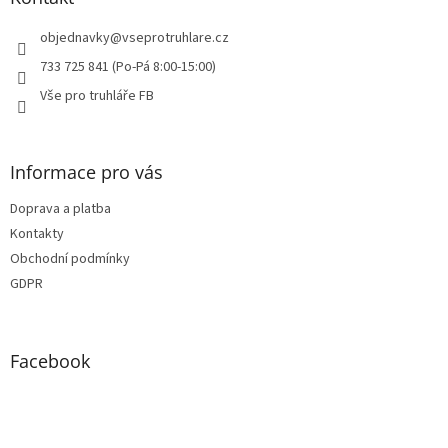
t
í
objednavky
@
vseprotruhlare.cz
733 725 841 (Po-Pá 8:00-15:00)
Vše pro truhláře FB
Informace pro vás
Doprava a platba
Kontakty
Obchodní podmínky
GDPR
Facebook