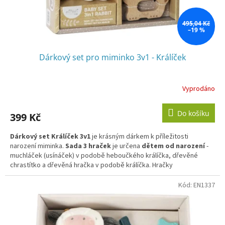
k
t
ů
495,04 Kč
–19 %
Dárkový set pro miminko 3v1 - Králíček
Vyprodáno
Do košíku
399 Kč
Dárkový set
Králíček 3v1
je krásným dárkem k příležitosti
narození miminka.
Sada 3 hraček
je určena
dětem od narození
-
muchláček (usínáček) v podobě heboučkého králíčka, dřevěné
chrastítko a dřevěná hračka v podobě králíčka. Hračky
miminko
zabaví
v postýlce, na hrací dece i v kočárku,
rozvíjí
jemnou motoriku, koordinaci
očí a rukou,
stimulují smysly.
Kód:
EN1337