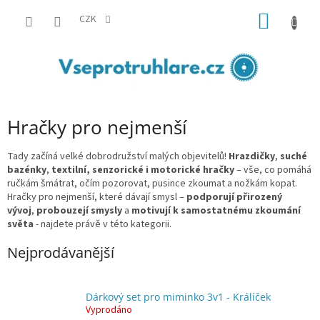
Přejít
NÁKUP
na
CZK
obsah
KOŠÍK
Hračky pro nejmenší
Tady začíná velké dobrodružství malých objevitelů!
Hrazdičky
,
suché
bazénky
,
textilní, senzorické i motorické hračky
– vše, co pomáhá
ručkám šmátrat, očím pozorovat, pusince zkoumat a nožkám kopat.
Hračky pro nejmenší, které dávají smysl –
podporují přirozený
vývoj
,
probouzejí smysly
a
motivují k samostatnému zkoumání
světa
- najdete právě v této kategorii.
Nejprodávanější
Dárkový set pro miminko 3v1 - Králíček
Vyprodáno