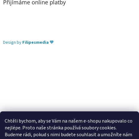
Přijímáme online platby
Design by
Filipesmedia
🧡
Chtěli bychom, aby se Vám na našem e-shopu nakupovalo co
nejlépe. Proto naše stránka používá soubory cookies.
Lekva nábytek
ubytování pod Pálavou
kování Tulip
Budeme rádi, pokud s nimi budete souhlasit a umožníte nám
úchytky Gamet
úchytky Siro
Blum - perfecting motion