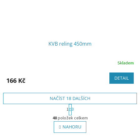
KVB reling 450mm
Skladem
DETAIL
166 Kč
NAČÍST 18 DALŠÍCH
S
1
3
t
O
r
48
položek celkem
v
á
l
NAHORU
n
á
k
o
d