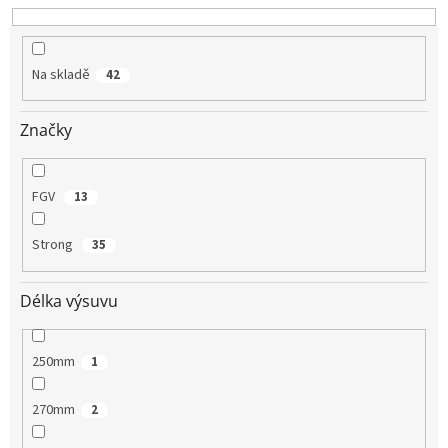
u
k
t
Na skladě
42
ů
Značky
FGV
13
Strong
35
Délka výsuvu
250mm
1
270mm
2