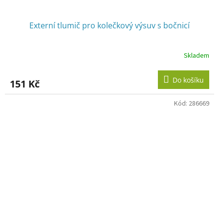
Externí tlumič pro kolečkový výsuv s bočnicí
Skladem
Do košíku
151 Kč
Kód:
286669