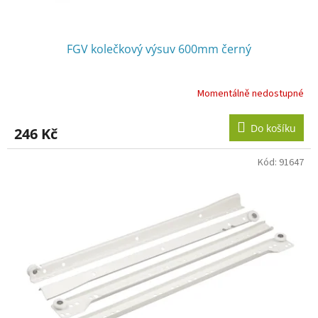
ů
FGV kolečkový výsuv 600mm černý
Momentálně nedostupné
Do košíku
246 Kč
Kód:
91647