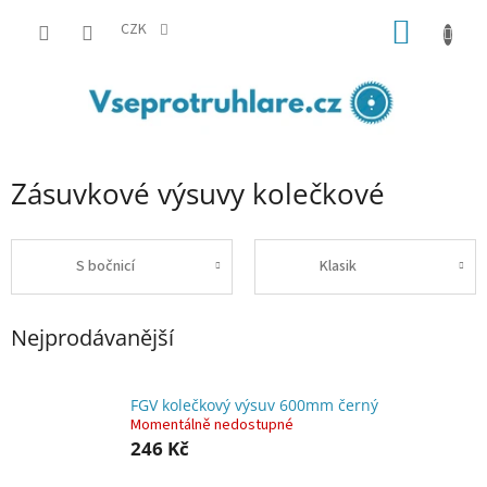
Přejít
NÁKUP
na
CZK
obsah
KOŠÍK
Zásuvkové výsuvy kolečkové
S bočnicí
Klasik
Nejprodávanější
FGV kolečkový výsuv 600mm černý
Momentálně nedostupné
246 Kč