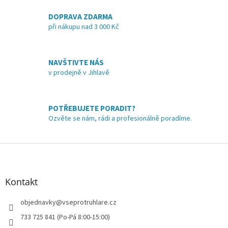
v
a
á
DOPRAVA ZDARMA
c
n
í
při nákupu nad 3 000 Kč
í
p
r
v
NAVŠTIVTE NÁS
k
v prodejně v Jihlavě
y
v
ý
p
POTŘEBUJETE PORADIT?
i
Ozvěte se nám, rádi a profesionálně poradíme.
s
u
Z
á
p
a
Kontakt
t
í
objednavky
@
vseprotruhlare.cz
733 725 841 (Po-Pá 8:00-15:00)