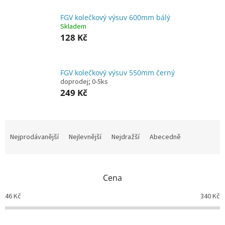
FGV kolečkový výsuv 600mm bálý
Skladem
128 Kč
FGV kolečkový výsuv 550mm černý
doprodej; 0-5ks
249 Kč
Ř
a
Nejprodávanější
Nejlevnější
Nejdražší
Abecedně
z
e
n
Cena
í
p
46
Kč
340
Kč
r
o
d