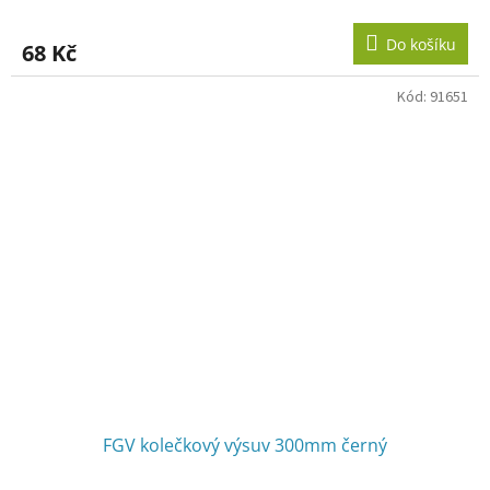
hodnocení
produktu
Do košíku
68 Kč
je
5,0
z
Kód:
91651
5
hvězdiček.
FGV kolečkový výsuv 300mm černý