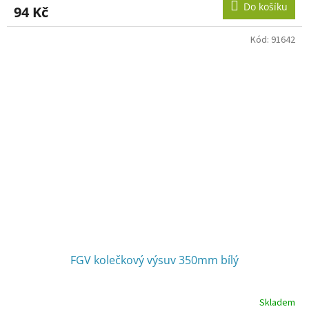
Do košíku
94 Kč
Kód:
91642
FGV kolečkový výsuv 350mm bílý
Skladem
Průměrné