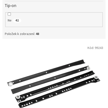
Tip-on
Ne
42
Položek k zobrazení:
48
V
Kód:
99243
ý
p
i
s
p
r
o
d
u
k
t