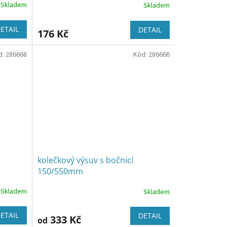
Skladem
Skladem
ETAIL
DETAIL
176 Kč
d:
286668
Kód:
286666
kolečkový výsuv s bočnicí
150/550mm
Skladem
Skladem
ETAIL
DETAIL
333 Kč
od