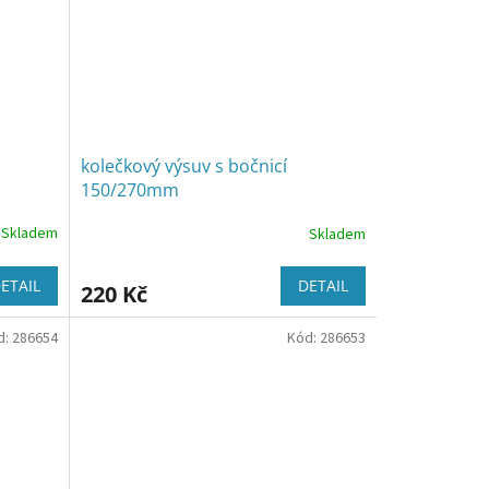
kolečkový výsuv s bočnicí
150/270mm
Skladem
Skladem
ETAIL
DETAIL
220 Kč
d:
286654
Kód:
286653