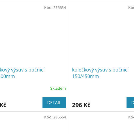
Kód:
286634
Kó
kový výsuv s bočnicí
kolečkový výsuv s bočnicí
500mm
150/450mm
Skladem
DETAIL
D
 Kč
296 Kč
Kód:
286664
Kó