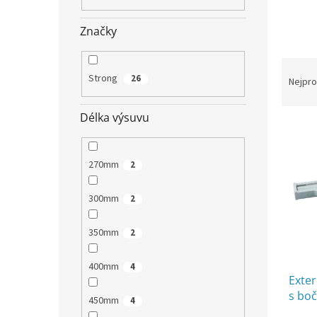
n
e
Značky
l
Ř
a
Strong
26
Nejpro
z
e
Délka výsuvu
V
n
ý
í
p
p
270mm
2
i
r
s
o
300mm
2
p
d
r
u
350mm
o
2
k
d
t
u
ů
400mm
4
Exter
k
s boč
t
450mm
4
ů