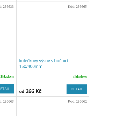
d:
286633
Kód:
286665
kolečkový výsuv s bočnicí
150/400mm
Skladem
Skladem
ETAIL
DETAIL
266 Kč
od
d:
286663
Kód:
286662