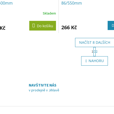
400mm
86/550mm
Skladem
D
Do košíku
266 Kč
 Kč
NAČÍST 8 DALŠÍCH
S
1
2
t
O
r
v
NAHORU
á
l
n
á
k
d
o
a
v
c
á
NAVŠTIVTE NÁS
í
n
v prodejně v Jihlavě
p
í
r
v
k
y