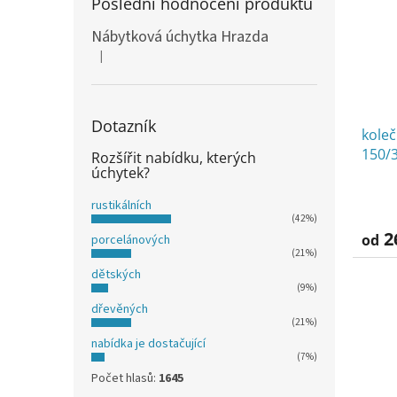
Poslední hodnocení produktů
Nábytková úchytka Hrazda
|
Hodnocení produktu je 5 z 5 hvězdiček.
Dotazník
koleč
150/
Rozšířit nabídku, kterých
úchytek?
rustikálních
(42%)
2
od
porcelánových
(21%)
dětských
(9%)
dřevěných
(21%)
nabídka je dostačující
(7%)
Počet hlasů:
1645