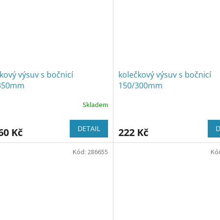
kový výsuv s bočnicí
kolečkový výsuv s bočnicí
350mm
150/300mm
Skladem
DETAIL
D
60 Kč
222 Kč
Kód:
286655
Kó