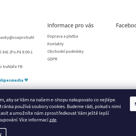
v
ý
p
i
Informace pro vás
Facebo
s
u
Doprava a platba
navky
@
vseprotruhl
Kontakty
Obchodní podmínky
5 841 (Po-Pá 8:00-1
GDPR
o truhláře FB
ilipesmedia
🧡
m, aby se Vám na našem e-shopu nakupovalo co nejlépe.
tránka používá soubory cookies. Budeme rádi, pokud s nimi
bytování pod Pálavou
kování Tulip
úchytky Gamet
úchytky Siro
Blum - 
asit a umožníte nám zprostředkovat Vám ještě lepší
kupování.
Více informací
zde
.
í