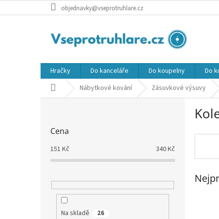
Přejít
objednavky@vseprotruhlare.cz
na
obsah
Hračky
Do kanceláře
Do koupelny
Do k
Domů
Nábytkové kování
Zásuvkové výsuvy
P
Kole
o
s
Cena
t
r
151
Kč
340
Kč
a
n
Nejpr
n
í
p
a
Na skladě
26