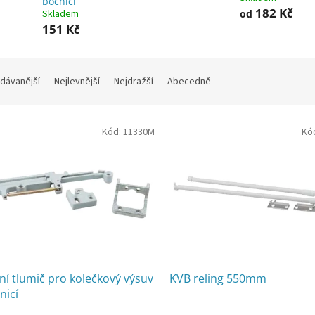
bočnicí
182 Kč
od
Skladem
151 Kč
dávanější
Nejlevnější
Nejdražší
Abecedně
Kód:
11330M
Kó
ní tlumič pro kolečkový výsuv
KVB reling 550mm
nicí