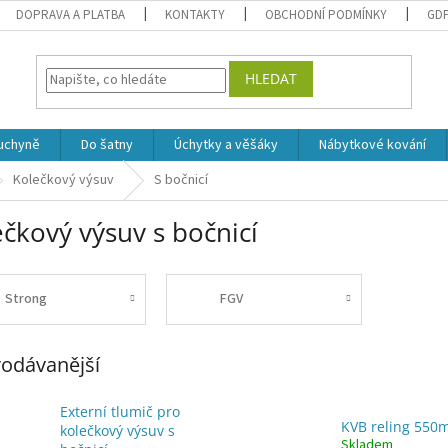
DOPRAVA A PLATBA
KONTAKTY
OBCHODNÍ PODMÍNKY
GD
HLEDAT
uchyně
Do šatny
Úchytky a věšáky
Nábytkové kování
Kolečkový výsuv
S bočnicí
čkový výsuv s bočnicí
Strong
FGV
odávanější
Externí tlumič pro
KVB reling 55
kolečkový výsuv s
Skladem