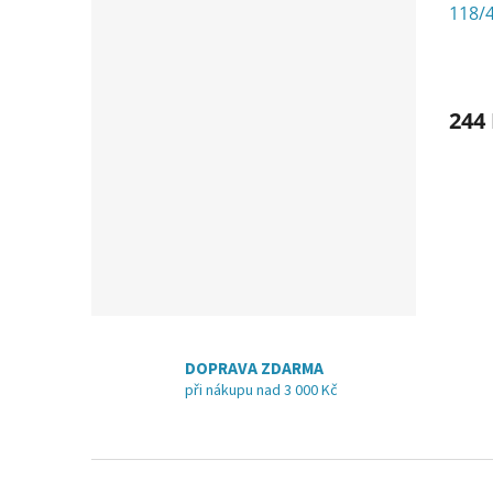
118/
244
DOPRAVA ZDARMA
při nákupu nad 3 000 Kč
Z