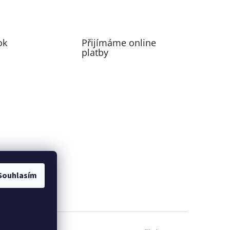
ok
Přijímáme online
platby
Souhlasím
perfecting motion