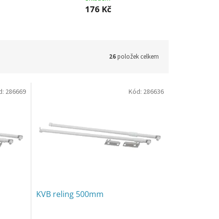
176 Kč
26
položek celkem
d:
286669
Kód:
286636
KVB reling 500mm