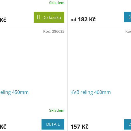
Skladem
D
Do košíku
182 Kč
 Kč
od
Kód:
286635
Kó
reling 450mm
KVB reling 400mm
Skladem
DETAIL
D
 Kč
157 Kč