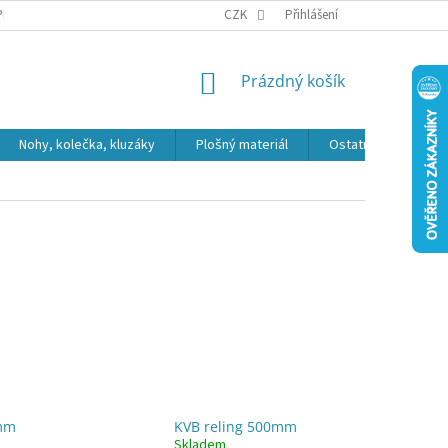
PR
CZK
Přihlášení
NÁKUPNÍ
Prázdný košík
KOŠÍK
Nohy, kolečka, kluzáky
Plošný materiál
Ostatní
Výpro
0mm
KVB reling 500mm
Skladem