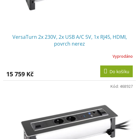
k
t
ů
VersaTurn 2x 230V, 2x USB A/C 5V, 1x RJ45, HDMI,
povrch nerez
Vyprodáno
Do košíku
15 759 Kč
Kód:
468927