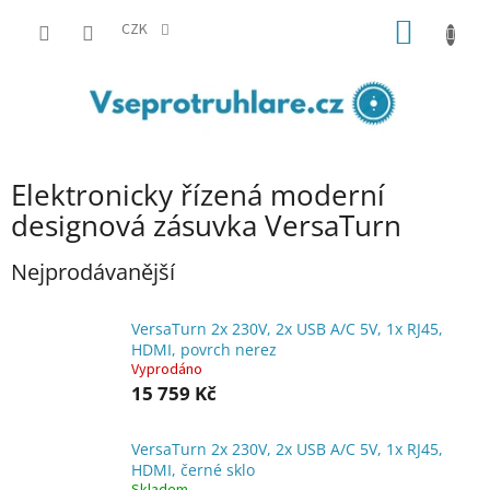
Přejít
NÁKUP
na
CZK
obsah
KOŠÍK
Elektronicky řízená moderní
designová zásuvka VersaTurn
Nejprodávanější
VersaTurn 2x 230V, 2x USB A/C 5V, 1x RJ45,
HDMI, povrch nerez
Vyprodáno
15 759 Kč
VersaTurn 2x 230V, 2x USB A/C 5V, 1x RJ45,
HDMI, černé sklo