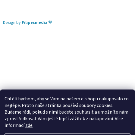
Design by
Filipesmedia
🧡
Chtěli bychom, aby se Vám na našem e-shopu nakupovalo co
nejlépe. Proto naše stránka používá soubory cookies.
Lekva nábytek
ubytování pod Pálavou
kování Tulip
Budeme rádi, pokud s nimi budete souhlasit a umožníte nám
úchytky Gamet
úchytky Siro
Blum - perfecting motion
zprostředkovat Vám ještě lepší zážitek z nakupování.
Více
informací
zde
.