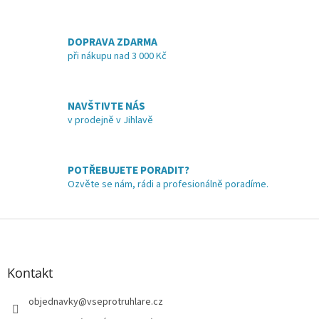
O
v
l
á
DOPRAVA ZDARMA
d
při nákupu nad 3 000 Kč
a
c
í
NAVŠTIVTE NÁS
p
v prodejně v Jihlavě
r
v
k
y
POTŘEBUJETE PORADIT?
v
Ozvěte se nám, rádi a profesionálně poradíme.
ý
p
i
Z
s
á
u
p
a
Kontakt
t
í
objednavky
@
vseprotruhlare.cz