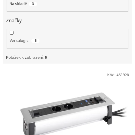
t
Na skladě
3
ů
Značky
Versalogic
6
Položek k zobrazení:
6
V
Kód:
468928
ý
p
i
s
p
r
o
d
u