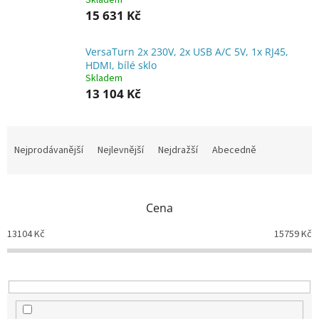
Skladem
15 631 Kč
VersaTurn 2x 230V, 2x USB A/C 5V, 1x RJ45,
HDMI, bílé sklo
Skladem
13 104 Kč
Ř
a
Nejprodávanější
Nejlevnější
Nejdražší
Abecedně
z
e
n
Cena
í
p
13104
Kč
15759
Kč
r
o
d
u
k