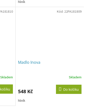
hliník
PA181810
Kód:
22PA181809
Madlo Inova
Skladem
Skladem
košíku
Do košíku
548 Kč
hliník