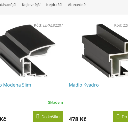
dávanější
Nejlevnější
Nejdražší
Abecedně
Kód:
22PA182207
Kód:
22
o Modena Slim
Madlo Kvadro
Skladem
Do košíku
Do 
 Kč
478 Kč