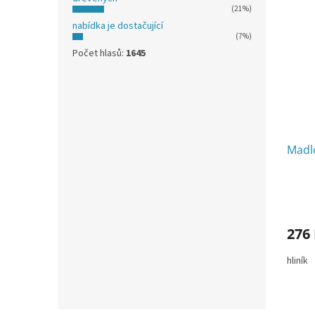
(21%)
nabídka je dostačující
(7%)
Počet hlasů:
1645
Madl
Průmě
hodno
produ
276
je
4,0
hliník
z
5
hvězdi