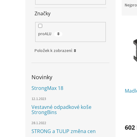
n
a
Nejpro
e
z
Značky
l
e
V
n
ý
í
proALU
8
p
p
i
r
s
o
Položek k zobrazení:
8
p
d
r
u
o
k
Novinky
d
t
u
ů
StrongMax 18
Madl
k
t
12.1.2023
ů
Vestavné odpadkové koše
StrongBins
28.1.2022
602
STRONG a TULIP změna cen