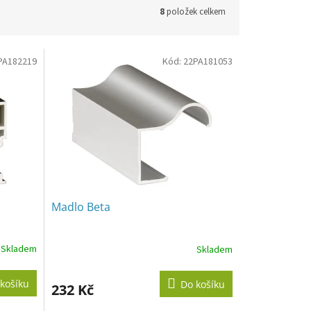
8
položek celkem
PA182219
Kód:
22PA181053
Madlo Beta
Skladem
Skladem
košíku
Do košíku
232 Kč