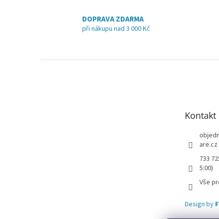
DOPRAVA ZDARMA
při nákupu nad 3 000 Kč
Z
á
p
a
t
Kontakt
í
objed
are.cz
733 72
5:00)
Vše pr
Design by
F