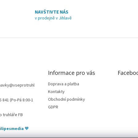
l
á
NAVŠTIVTE NÁS
d
v prodejně v Jihlavě
a
c
í
p
r
v
k
y
v
Informace pro vás
Facebo
ý
p
i
Doprava a platba
navky
@
vseprotruhl
s
Kontakty
u
Obchodní podmínky
5 841 (Po-Pá 8:00-1
GDPR
o truhláře FB
ilipesmedia
🧡