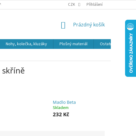
PR
CZK
Přihlášení
NÁKUPNÍ
Prázdný košík
KOŠÍK
Nohy, kolečka, kluzáky
Plošný materiál
Ostatní
Výpro
 skříně
Madlo Beta
Skladem
232 Kč