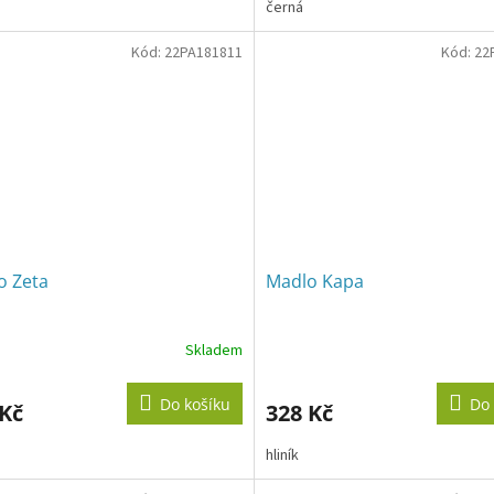
černá
Kód:
22PA181811
Kód:
22
o Zeta
Madlo Kapa
Skladem
Do košíku
Do 
 Kč
328 Kč
hliník