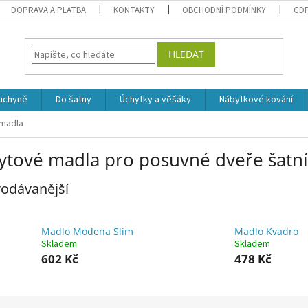
DOPRAVA A PLATBA
KONTAKTY
OBCHODNÍ PODMÍNKY
GD
HLEDAT
uchyně
Do šatny
Úchytky a věšáky
Nábytkové kování
madla
ytové madla pro posuvné dveře šatní
odávanější
Madlo Modena Slim
Madlo Kvadro
Skladem
Skladem
602 Kč
478 Kč