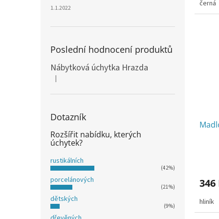
černá
1.1.2022
Poslední hodnocení produktů
Nábytková úchytka Hrazda
|
Hodnocení produktu je 5 z 5 hvězdiček.
Dotazník
Madl
Rozšířit nabídku, kterých
úchytek?
rustikálních
(42%)
porcelánových
346
(21%)
dětských
hliník
(9%)
dřevěných