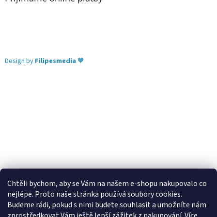
Design by
Filipesmedia
🧡
Chtěli bychom, aby se Vám na našem e-shopu nakupovalo co
nejlépe. Proto naše stránka používá soubory cookies.
Lekva nábytek
ubytování pod Pálavou
kování Tulip
Budeme rádi, pokud s nimi budete souhlasit a umožníte nám
úchytky Gamet
úchytky Siro
Blum - perfecting motion
zprostředkovat Vám ještě lepší zážitek z nakupování.
Více