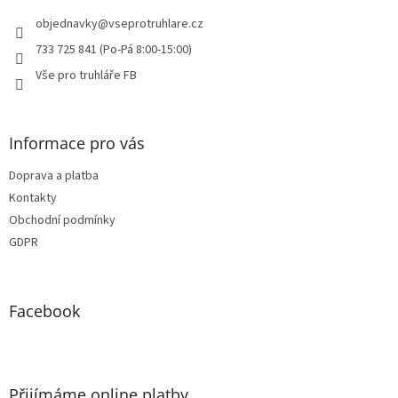
t
í
objednavky
@
vseprotruhlare.cz
733 725 841 (Po-Pá 8:00-15:00)
Vše pro truhláře FB
Informace pro vás
Doprava a platba
Kontakty
Obchodní podmínky
GDPR
Facebook
Přijímáme online platby