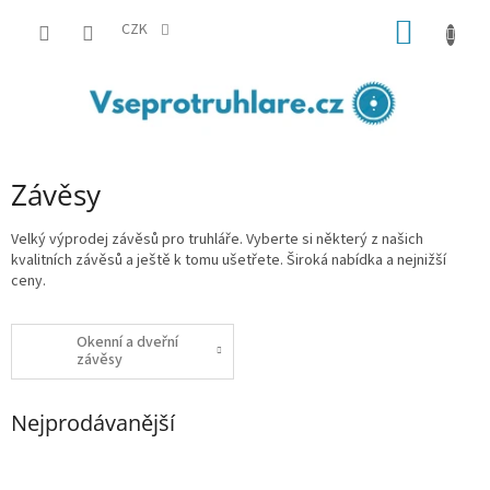
Přejít
NÁKUP
na
CZK
obsah
KOŠÍK
Závěsy
Velký výprodej závěsů pro truhláře. Vyberte si některý z našich
kvalitních závěsů a ještě k tomu ušetřete. Široká nabídka a nejnižší
ceny.
Okenní a dveřní
závěsy
Nejprodávanější