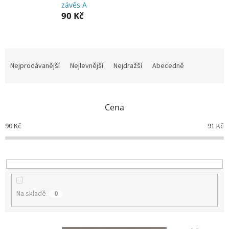
závěs A
90 Kč
Ř
a
Nejprodávanější
Nejlevnější
Nejdražší
Abecedně
z
e
n
Cena
í
p
90
Kč
91
Kč
r
o
d
u
k
t
Na skladě
0
ů
V