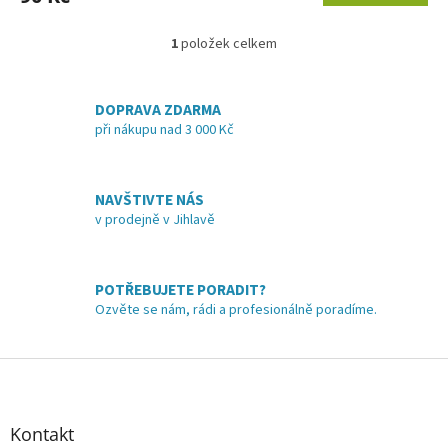
1
položek celkem
O
v
l
á
DOPRAVA ZDARMA
d
při nákupu nad 3 000 Kč
a
c
í
NAVŠTIVTE NÁS
p
v prodejně v Jihlavě
r
v
k
y
POTŘEBUJETE PORADIT?
v
Ozvěte se nám, rádi a profesionálně poradíme.
ý
p
i
Z
s
á
u
p
a
Kontakt