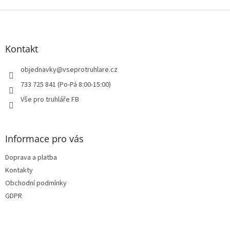
i
Z
s
á
u
p
a
Kontakt
t
í
objednavky
@
vseprotruhlare.cz
733 725 841 (Po-Pá 8:00-15:00)
Vše pro truhláře FB
Informace pro vás
Doprava a platba
Kontakty
Obchodní podmínky
GDPR