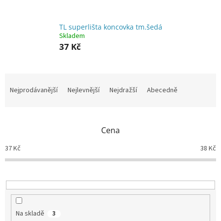
TL superlišta koncovka tm.šedá
Skladem
37 Kč
Ř
a
Nejprodávanější
Nejlevnější
Nejdražší
Abecedně
z
e
n
Cena
í
p
37
Kč
38
Kč
r
o
d
u
k
t
Na skladě
3
ů