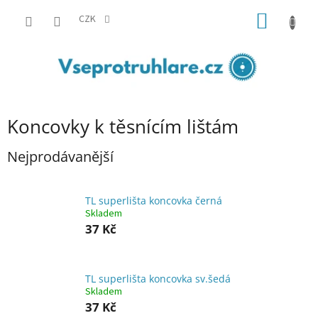
Přejít
NÁKUP
na
CZK
obsah
KOŠÍK
Koncovky k těsnícím lištám
Nejprodávanější
TL superlišta koncovka černá
Skladem
37 Kč
TL superlišta koncovka sv.šedá
Skladem
37 Kč