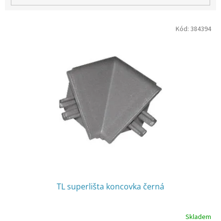
V
Kód:
384394
ý
p
i
s
p
r
o
d
u
k
t
ů
TL superlišta koncovka černá
Skladem