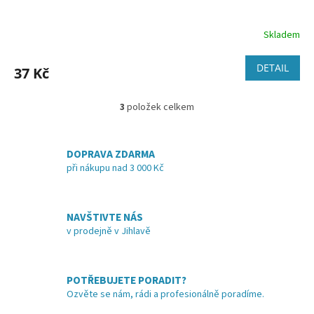
Skladem
DETAIL
37 Kč
3
položek celkem
O
v
l
á
DOPRAVA ZDARMA
d
při nákupu nad 3 000 Kč
a
c
í
NAVŠTIVTE NÁS
p
v prodejně v Jihlavě
r
v
k
y
POTŘEBUJETE PORADIT?
v
Ozvěte se nám, rádi a profesionálně poradíme.
ý
p