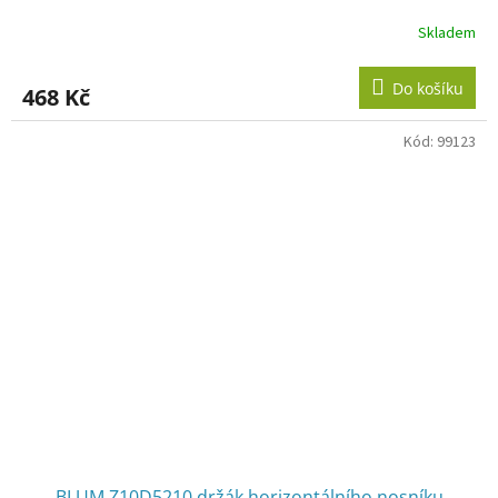
Skladem
Do košíku
468 Kč
Kód:
99123
BLUM Z10D5210 držák horizontálního nosníku