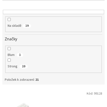
o
d
u
k
t
Na skladě
19
ů
Značky
Blum
1
Strong
20
Položek k zobrazení:
21
V
Kód:
99128
ý
p