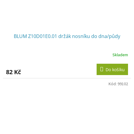
BLUM Z10D01E0.01 držák nosníku do dna/půdy
Skladem
Do košíku
82 Kč
Kód:
99102