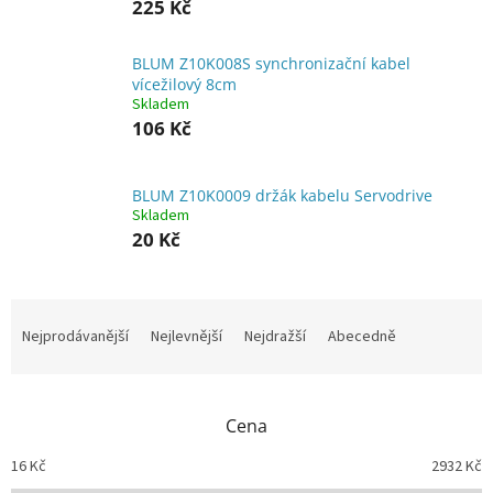
225 Kč
BLUM Z10K008S synchronizační kabel
vícežilový 8cm
Skladem
106 Kč
BLUM Z10K0009 držák kabelu Servodrive
Skladem
20 Kč
Ř
a
Nejprodávanější
Nejlevnější
Nejdražší
Abecedně
z
e
n
Cena
í
p
16
Kč
2932
Kč
r