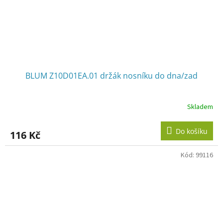
BLUM Z10D01EA.01 držák nosníku do dna/zad
Skladem
Do košíku
116 Kč
Kód:
99116