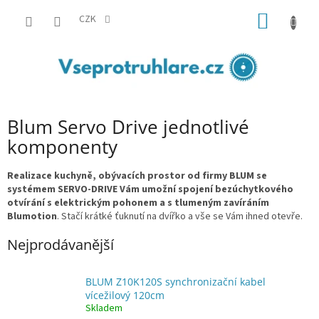
Přejít
NÁKUP
na
CZK
obsah
KOŠÍK
Blum Servo Drive jednotlivé
komponenty
Realizace kuchyně, obývacích prostor od firmy BLUM se
systémem SERVO-DRIVE Vám umožní spojení bezúchytkového
otvírání s elektrickým pohonem a s tlumeným zavíráním
Blumotion
. Stačí krátké ťuknutí na dvířko a vše se Vám ihned otevře.
Nejprodávanější
BLUM Z10K120S synchronizační kabel
vícežilový 120cm
Skladem