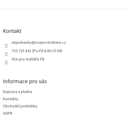
u
Z
á
p
a
Kontakt
t
í
objednavky
@
vseprotruhlare.cz
733 725 841 (Po-Pá 8:00-15:00)
Vše pro truhláře FB
Informace pro vás
Doprava a platba
Kontakty
Obchodní podmínky
GDPR