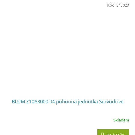
Kód:
545023
BLUM Z10A3000.04 pohonná jednotka Servodrive
Skladem
Průměrné
hodnocení
produktu