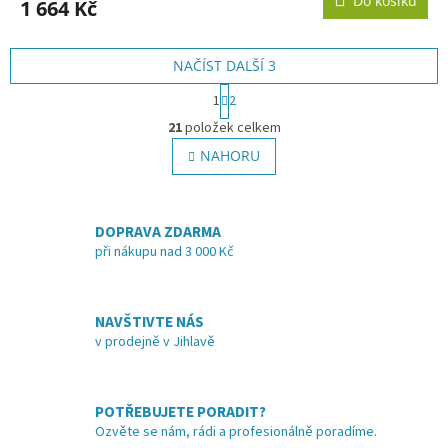
Do košíku
1 664 Kč
je
5,0
z
NAČÍST DALŠÍ 3
5
hvězdiček.
S
1
2
t
O
r
21
položek celkem
v
á
l
NAHORU
n
á
k
o
d
v
a
á
DOPRAVA ZDARMA
c
n
í
při nákupu nad 3 000 Kč
í
p
r
v
NAVŠTIVTE NÁS
k
v prodejně v Jihlavě
y
v
ý
p
POTŘEBUJETE PORADIT?
i
Ozvěte se nám, rádi a profesionálně poradíme.
s