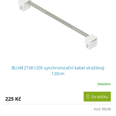
i
s
p
r
o
d
u
k
t
ů
BLUM Z10K120S synchronizační kabel vícežilový
120cm
Skladem
Do košíku
225 Kč
Kód:
99106