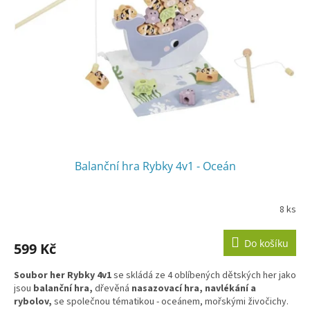
Balanční hra Rybky 4v1 - Oceán
8 ks
Do košíku
599 Kč
Soubor her Rybky 4v1
se skládá ze 4 oblíbených dětských her jako
jsou
balanční hra,
dřevěná
nasazovací hra, navlékání a
rybolov,
se společnou tématikou - oceánem, mořskými živočichy.