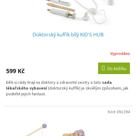
k
t
ů
Doktorský kufřík bílý KID'S HUB
Vyprodáno
Do košíku
599 Kč
Děti si rády hrají na doktory a zdravotní sestry a tato
sada
lékařského vybavení
(doktorský kufřík) je skvělým způsobem, jak
podnítit jejich fantazii.
Kód:
EN1394