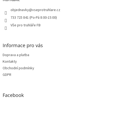
t
í
objednavky
@
vseprotruhlare.cz
733 725 841 (Po-Pá 8:00-15:00)
Vše pro truhláře FB
Informace pro vás
Doprava a platba
Kontakty
Obchodní podmínky
GDPR
Facebook