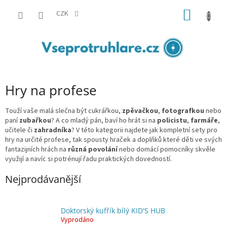
Přejít
NÁKUP
na
CZK
obsah
KOŠÍK
Hry na profese
To
uží vaše malá slečna být cukrářkou,
zpěvačkou
,
fotografkou
nebo
paní
zubařkou
? A co mladý pán, baví ho hrát si na
policistu
,
farmáře
,
učitele či
zahradníka
? V této kategorii najdete jak kompletní sety pro
hry na určité profese, tak spousty hraček a doplňků které děti ve svých
fantazijních hrách na
různá povolání
nebo domácí pomocníky skvěle
využijí a navíc si potrénují řadu praktických dovedností.
Nejprodávanější
Doktorský kufřík bílý KID'S HUB
Vyprodáno