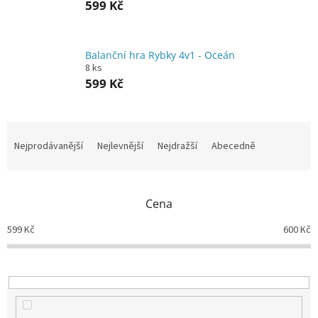
599 Kč
Balanční hra Rybky 4v1 - Oceán
8 ks
599 Kč
Ř
a
Nejprodávanější
Nejlevnější
Nejdražší
Abecedně
z
e
n
Cena
í
p
599
Kč
600
Kč
r
o
d
u
k
t