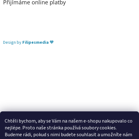
Přijímáme online platby
Design by
Filipesmedia
🧡
Chtěli bychom, aby se Vám na našem e-shopu nakupovalo co
nejlépe. Proto naše stránka používá soubory cookies.
Lekva nábytek
ubytování pod Pálavou
kování Tulip
Budeme rádi, pokud s nimi budete souhlasit a umožníte nám
úchytky Gamet
úchytky Siro
Blum - perfecting motion