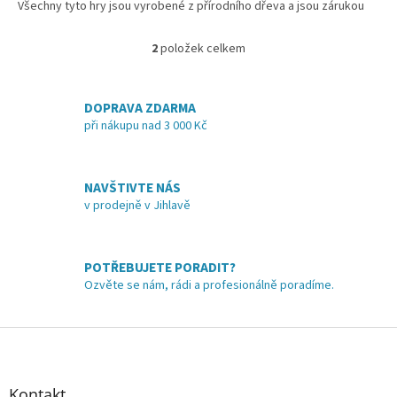
Všechny tyto hry jsou vyrobené z přírodního dřeva a jsou zárukou
velké zábavy, která přirozeným způsobem
rozvíjí dětské
dovednosti.
Mořským motivem i barvami je sada her 4v1 vhodná
2
položek celkem
O
pro holčičky i kluky.
v
l
á
DOPRAVA ZDARMA
d
při nákupu nad 3 000 Kč
a
c
í
NAVŠTIVTE NÁS
p
v prodejně v Jihlavě
r
v
k
y
POTŘEBUJETE PORADIT?
v
Ozvěte se nám, rádi a profesionálně poradíme.
ý
p
i
Z
s
á
u
p
a
Kontakt