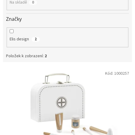
Na skladě
0
ů
Značky
Elis design
2
Položek k zobrazení:
2
V
Kód:
1000257
ý
p
i
s
p
r
o
d
u