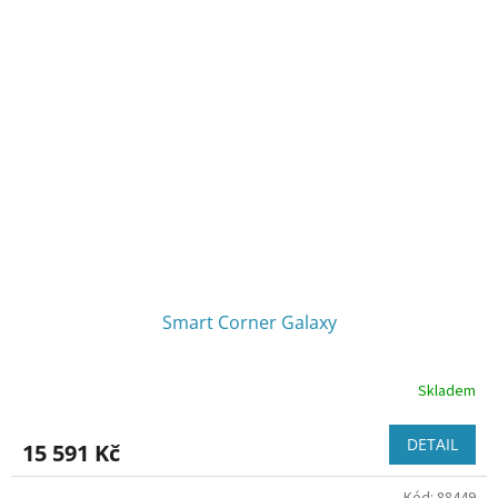
hvězdiček.
Smart Corner Galaxy
Skladem
DETAIL
15 591 Kč
Kód:
88449