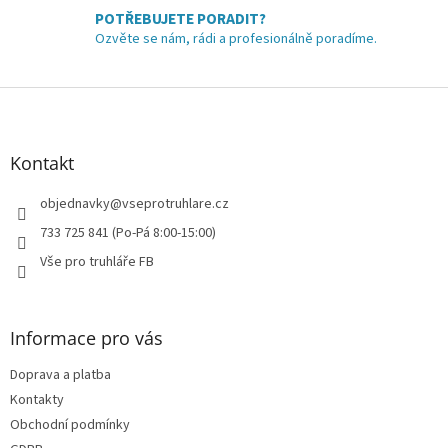
y
POTŘEBUJETE PORADIT?
v
Ozvěte se nám, rádi a profesionálně poradíme.
ý
p
i
Z
s
á
u
p
a
Kontakt
t
í
objednavky
@
vseprotruhlare.cz
733 725 841 (Po-Pá 8:00-15:00)
Vše pro truhláře FB
Informace pro vás
Doprava a platba
Kontakty
Obchodní podmínky