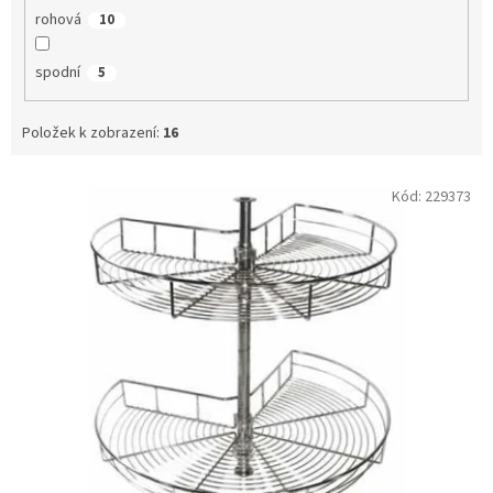
rohová
10
spodní
5
Položek k zobrazení:
16
V
Kód:
229373
ý
p
i
s
p
r
o
d
u
k
t
ů