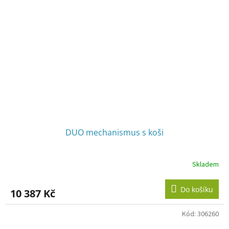
DUO mechanismus s koši
Skladem
Průměrné
hodnocení
produktu
Do košíku
10 387 Kč
je
3,8
z
Kód:
306260
5