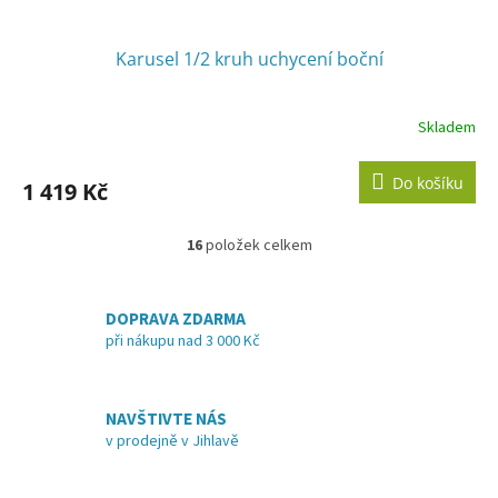
Karusel 1/2 kruh uchycení boční
Skladem
Do košíku
1 419 Kč
16
položek celkem
O
v
l
á
DOPRAVA ZDARMA
d
při nákupu nad 3 000 Kč
a
c
í
NAVŠTIVTE NÁS
p
v prodejně v Jihlavě
r
v
k