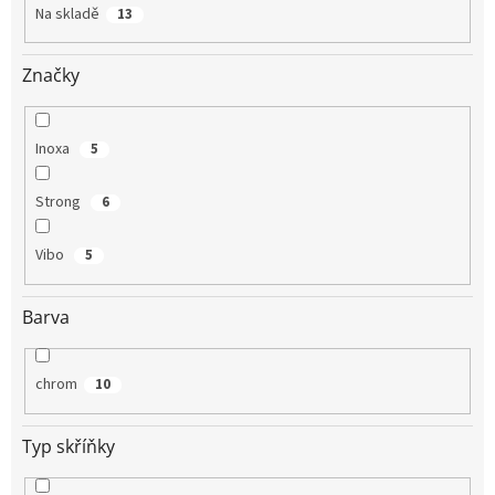
t
Na skladě
13
ů
Značky
Inoxa
5
Strong
6
Vibo
5
Barva
chrom
10
Typ skříňky