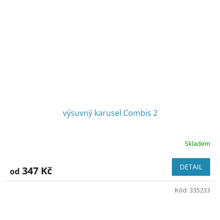
výsuvný karusel Combis 2
Skladem
Průměrné
hodnocení
produktu
DETAIL
347 Kč
od
je
3,2
Kód:
335233
z
5
hvězdiček.