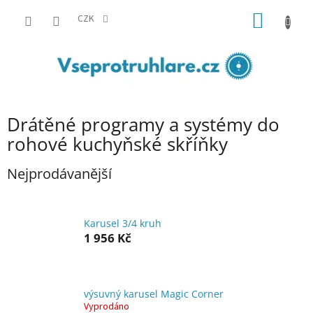
Přejít
NÁKUP
na
CZK
obsah
KOŠÍK
Drátěné programy a systémy do
rohové kuchyňské skříňky
Nejprodávanější
Karusel 3/4 kruh
1 956 Kč
výsuvný karusel Magic Corner
Vyprodáno