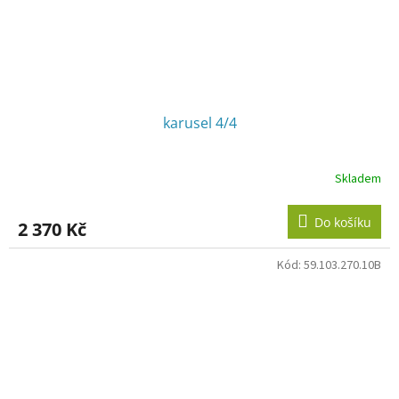
karusel 4/4
Skladem
Průměrné
hodnocení
produktu
Do košíku
2 370 Kč
je
2,9
z
Kód:
59.103.270.10B
5
hvězdiček.