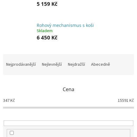
5 159 Kč
Rohový mechanismus s koši
Skladem
6 450 Kč
Ř
a
Nejprodávanější
Nejlevnější
Nejdražší
Abecedně
z
e
n
Cena
í
p
347
Kč
15591
Kč
r
o
d
u
k