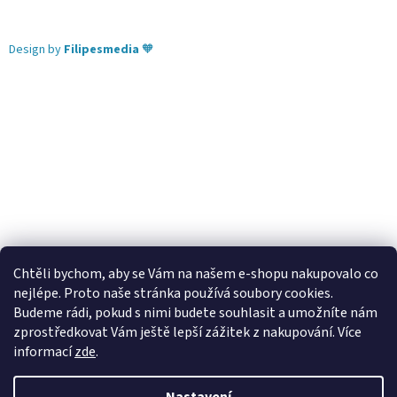
Design by
Filipesmedia
🧡
Chtěli bychom, aby se Vám na našem e-shopu nakupovalo co
nejlépe. Proto naše stránka používá soubory cookies.
Lekva nábytek
ubytování pod Pálavou
kování Tulip
Budeme rádi, pokud s nimi budete souhlasit a umožníte nám
úchytky Gamet
úchytky Siro
Blum - perfecting motion
zprostředkovat Vám ještě lepší zážitek z nakupování.
Více
informací
zde
.