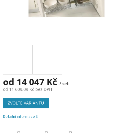
od
14 047 Kč
/ set
od
11 609,09 Kč
bez DPH
Měrná
ZVOLTE VARIANTU
cena:
Detailní informace