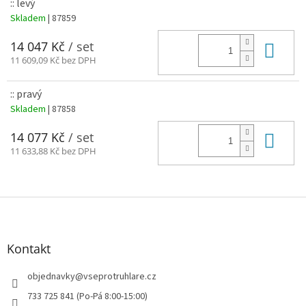
:: levý
Skladem
| 87859
Do 
14 047 Kč
/ set
11 609,09 Kč bez DPH
:: pravý
Skladem
| 87858
Do 
14 077 Kč
/ set
11 633,88 Kč bez DPH
Z
á
p
a
Kontakt
t
í
objednavky
@
vseprotruhlare.cz
733 725 841 (Po-Pá 8:00-15:00)