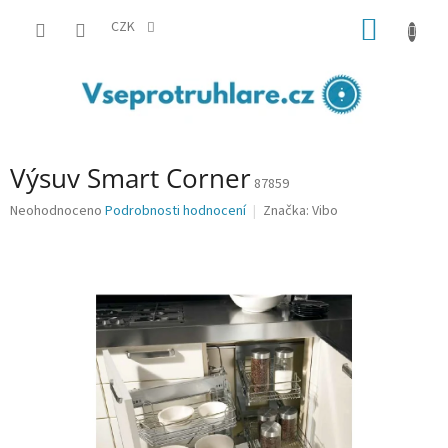
Přejít
NÁKUP
na
CZK
obsah
KOŠÍK
Výsuv Smart Corner
87859
Průměrné
Neohodnoceno
Podrobnosti hodnocení
Značka:
Vibo
hodnocení
produktu
je
0,0
z
5
hvězdiček.