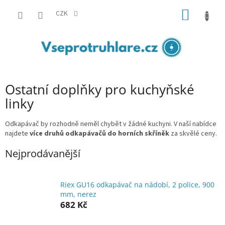
Přejít
NÁKUP
na
CZK
obsah
KOŠÍK
Ostatní doplňky pro kuchyňské
linky
Odkapávač by rozhodně neměl chybět v žádné kuchyni. V naší nabídce
najdete
více druhů odkapávačů do horních skříněk
za skvělé ceny.
Nejprodávanější
Riex GU16 odkapávač na nádobí, 2 police, 900
mm, nerez
682 Kč