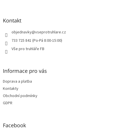
Z
s
á
u
p
a
Kontakt
t
í
objednavky
@
vseprotruhlare.cz
733 725 841 (Po-Pá 8:00-15:00)
Vše pro truhláře FB
Informace pro vás
Doprava a platba
Kontakty
Obchodní podmínky
GDPR
Facebook