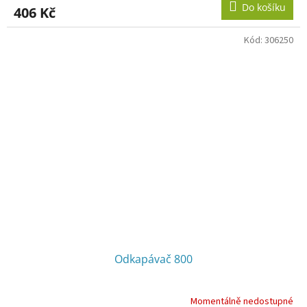
Do košíku
406 Kč
Kód:
306250
Odkapávač 800
Momentálně nedostupné
Průměrné