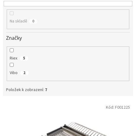
u
k
t
Na skladě
0
ů
Značky
Riex
5
Vibo
2
Položek k zobrazení:
7
V
Kód:
F001225
ý
p
i
s