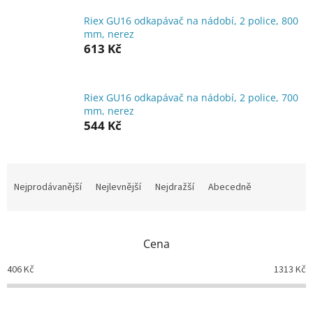
Riex GU16 odkapávač na nádobí, 2 police, 800
mm, nerez
613 Kč
Riex GU16 odkapávač na nádobí, 2 police, 700
mm, nerez
544 Kč
Ř
a
Nejprodávanější
Nejlevnější
Nejdražší
Abecedně
z
e
n
Cena
í
p
406
Kč
1313
Kč
r
o
d