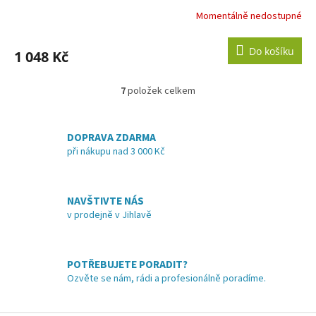
Momentálně nedostupné
Průměrné
hodnocení
produktu
Do košíku
1 048 Kč
je
3,9
z
7
položek celkem
O
5
v
hvězdiček.
l
á
DOPRAVA ZDARMA
d
při nákupu nad 3 000 Kč
a
c
í
NAVŠTIVTE NÁS
p
v prodejně v Jihlavě
r
v
k
y
POTŘEBUJETE PORADIT?
v
Ozvěte se nám, rádi a profesionálně poradíme.
ý
p
i