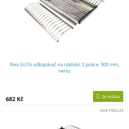
p
r
o
d
u
k
t
ů
Riex GU16 odkapávač na nádobí, 2 police, 900 mm,
nerez
Do košíku
682 Kč
Kód:
F001224