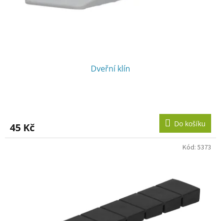
u
k
t
ů
Dveřní klín
Do košíku
45 Kč
Kód:
5373