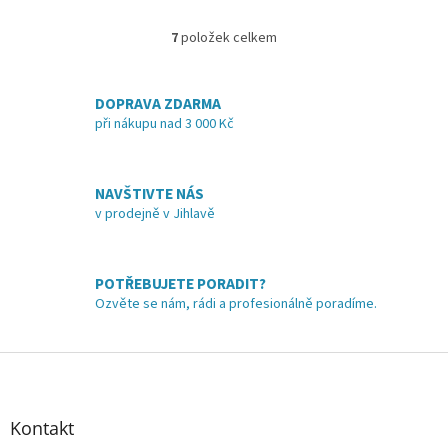
3,5
z
7
položek celkem
O
5
v
hvězdiček.
l
á
DOPRAVA ZDARMA
d
při nákupu nad 3 000 Kč
a
c
í
NAVŠTIVTE NÁS
p
v prodejně v Jihlavě
r
v
k
y
POTŘEBUJETE PORADIT?
v
Ozvěte se nám, rádi a profesionálně poradíme.
ý
p
i
Z
s
á
u
p
a
Kontakt