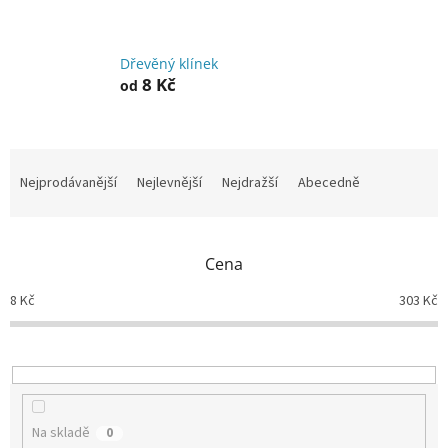
Dřevěný klínek
8 Kč
od
Ř
a
Nejprodávanější
Nejlevnější
Nejdražší
Abecedně
z
e
n
Cena
í
p
8
Kč
303
Kč
r
o
d
u
k
t
Na skladě
0
ů