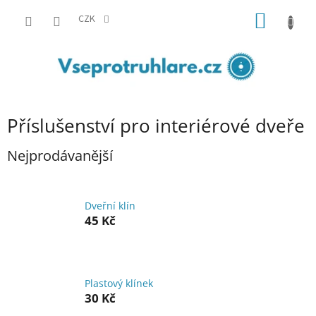
Přejít
NÁKUP
na
CZK
obsah
KOŠÍK
Příslušenství pro interiérové dveře
Nejprodávanější
Dveřní klín
45 Kč
Plastový klínek
30 Kč