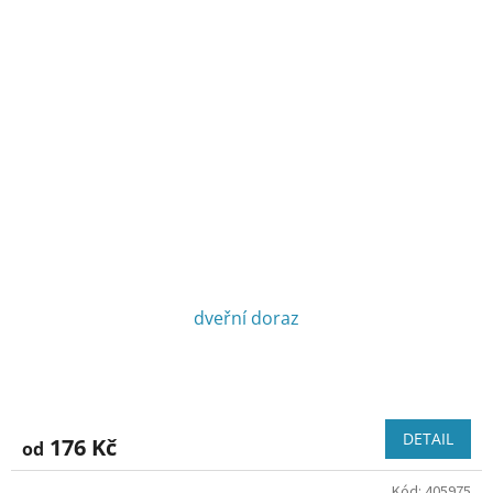
dveřní doraz
DETAIL
176 Kč
od
Kód:
405975