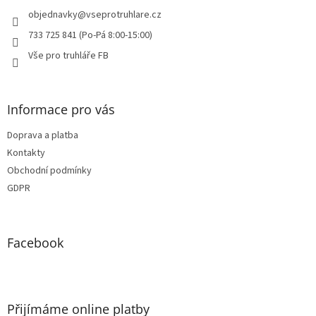
t
í
objednavky
@
vseprotruhlare.cz
733 725 841 (Po-Pá 8:00-15:00)
Vše pro truhláře FB
Informace pro vás
Doprava a platba
Kontakty
Obchodní podmínky
GDPR
Facebook
Přijímáme online platby