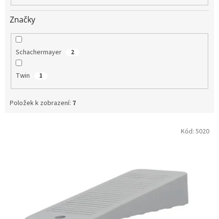
Značky
Schachermayer
2
Twin
1
Položek k zobrazení:
7
V
Kód:
5020
ý
p
i
s
p
r
o
d