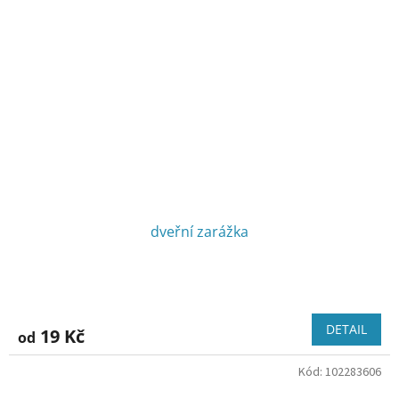
dveřní zarážka
DETAIL
19 Kč
od
Kód:
102283606