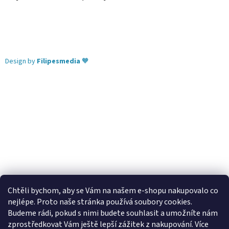
Design by
Filipesmedia
🧡
Chtěli bychom, aby se Vám na našem e-shopu nakupovalo co
nejlépe. Proto naše stránka používá soubory cookies.
Lekva nábytek
ubytování pod Pálavou
kování Tulip
Budeme rádi, pokud s nimi budete souhlasit a umožníte nám
úchytky Gamet
úchytky Siro
Blum - perfecting motion
zprostředkovat Vám ještě lepší zážitek z nakupování.
Více