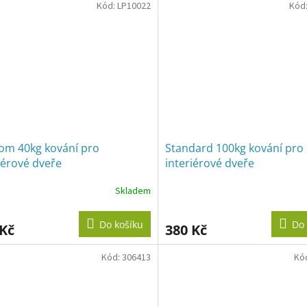
Kód:
LP10022
Kód
hvězdiček.
om 40kg kování pro
Standard 100kg kování pro
iérové dveře
interiérové dveře
Skladem
Do košíku
Do 
 Kč
380 Kč
Kód:
306413
Kó