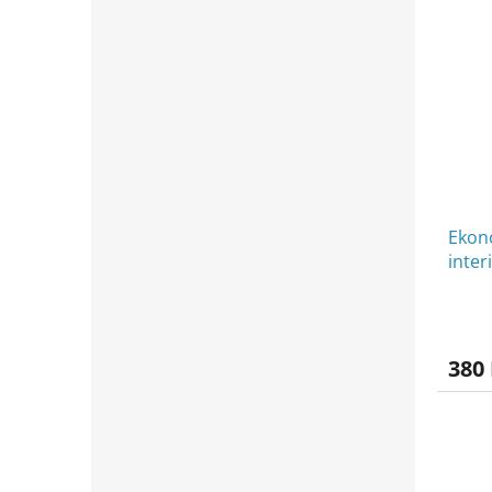
Ekon
inter
380