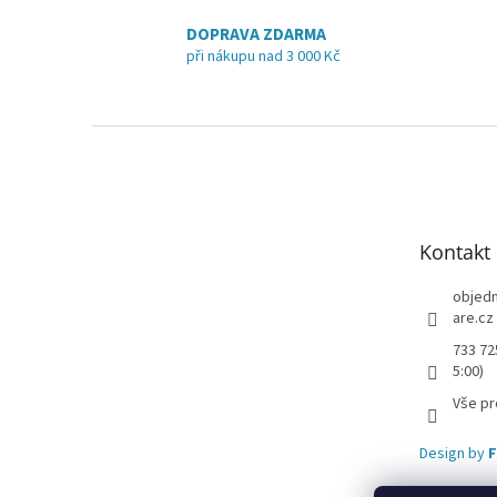
DOPRAVA ZDARMA
při nákupu nad 3 000 Kč
Z
á
p
a
t
Kontakt
í
objed
are.cz
733 72
5:00)
Vše pr
Design by
F