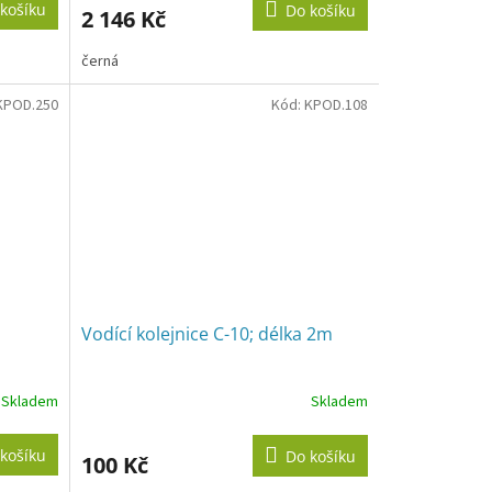
košíku
Do košíku
2 146 Kč
černá
KPOD.250
Kód:
KPOD.108
Vodící kolejnice C-10; délka 2m
Skladem
Skladem
košíku
Do košíku
100 Kč