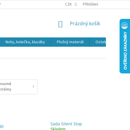
PR
CZK
Přihlášení
NÁKUPNÍ
Prázdný košík
KOŠÍK
Nohy, kolečka, kluzáky
Plošný materiál
Ostatní
Výpro
osuvné
ystémy
Sada Silent Stop
80
Skladem