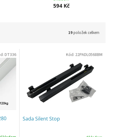
594 Kč
19
položek celkem
d:
DT336
Kód:
22PADL0568BM
280
Sada Silent Stop