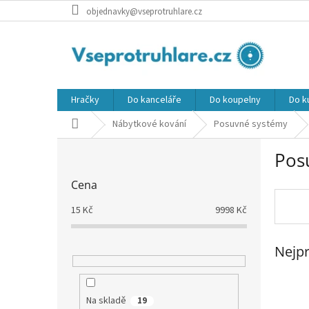
Přejít
objednavky@vseprotruhlare.cz
na
obsah
Hračky
Do kanceláře
Do koupelny
Do k
Domů
Nábytkové kování
Posuvné systémy
P
Pos
o
s
Cena
t
r
15
Kč
9998
Kč
a
n
Nejpr
n
í
p
a
Na skladě
19