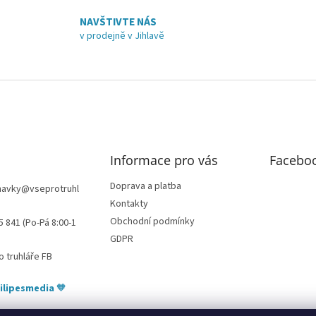
a
v
c
á
NAVŠTIVTE NÁS
í
n
v prodejně v Jihlavě
p
í
r
v
k
y
v
ý
p
i
Informace pro vás
Facebo
s
u
Doprava a platba
navky
@
vseprotruhl
Kontakty
Obchodní podmínky
5 841 (Po-Pá 8:00-1
GDPR
o truhláře FB
ilipesmedia
🧡