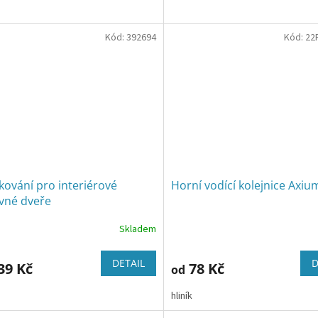
z
5
Kód:
392694
hvězdiček.
Kód:
22
kování pro interiérové
Horní vodící kolejnice Axiu
vné dveře
Skladem
Průměrné
hodnocení
produktu
DETAIL
D
39 Kč
78 Kč
od
je
5,0
hliník
z
5