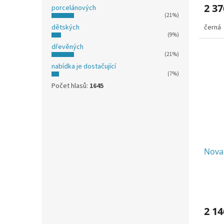
2 37
porcelánových
(21%)
černá
dětských
(9%)
dřevěných
(21%)
nabídka je dostačující
(7%)
Počet hlasů:
1645
Nova 
2 14