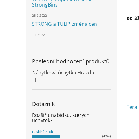
StrongBins
28.1.2022
2
od
STRONG a TULIP změna cen
1.1.2022
Poslední hodnocení produktů
Nábytková úchytka Hrazda
|
Hodnocení produktu je 5 z 5 hvězdiček.
Dotazník
Tera 
Rozšířit nabídku, kterých
úchytek?
rustikálních
(42%)