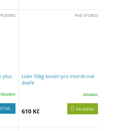
PA181802
Kód:
LP10023
m plus
Lider 50kg kování pro interiérové
dveře
Skladem
Skladem
ETAIL
Do košíku
610 Kč