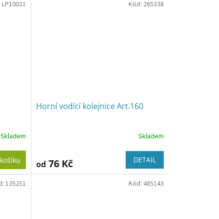
:
LP10021
Kód:
285338
Horní vodící kolejnice Art.160
Skladem
Skladem
DETAIL
košíku
76 Kč
od
d:
135251
Kód:
485143