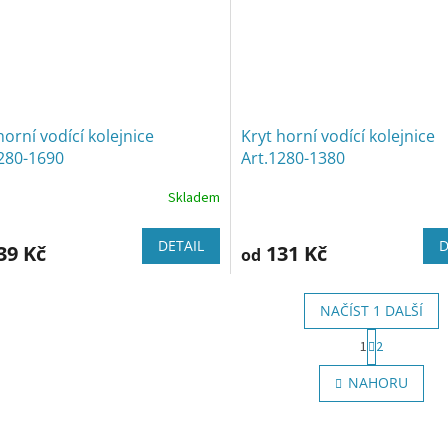
horní vodící kolejnice
Kryt horní vodící kolejnice
280-1690
Art.1280-1380
Skladem
DETAIL
D
39 Kč
131 Kč
od
NAČÍST 1 DALŠÍ
S
1
2
t
O
r
v
NAHORU
á
l
n
á
k
d
o