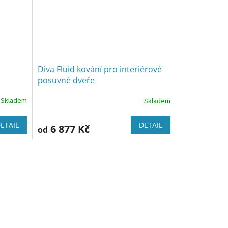
Diva Fluid kování pro interiérové
posuvné dveře
Skladem
Skladem
ETAIL
DETAIL
6 877 Kč
od