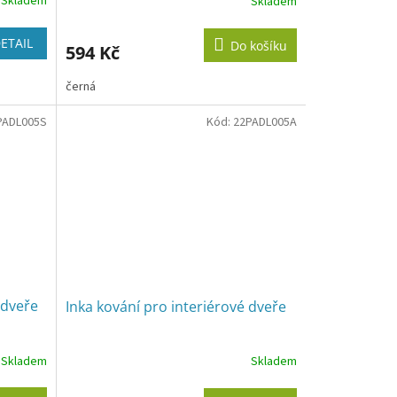
Skladem
Skladem
ETAIL
Do košíku
594 Kč
černá
PADL005S
Kód:
22PADL005A
 dveře
Inka kování pro interiérové dveře
Skladem
Skladem