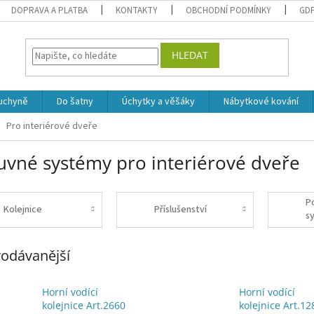
DOPRAVA A PLATBA
KONTAKTY
OBCHODNÍ PODMÍNKY
GD
HLEDAT
uchyně
Do šatny
Úchytky a věšáky
Nábytkové kování
Pro interiérové dveře
uvné systémy pro interiérové dveře
P
Kolejnice
Příslušenství
s
odávanější
Horní vodící
Horní vodící
kolejnice Art.2660
kolejnice Art.12