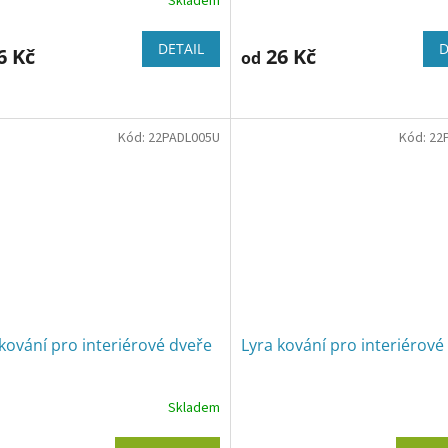
Skladem
DETAIL
D
6 Kč
26 Kč
od
Kód:
22PADL005U
Kód:
22
kování pro interiérové dveře
Lyra kování pro interiérové
Skladem