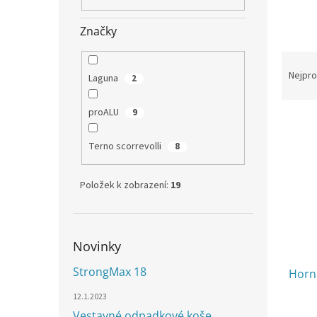
n
e
Značky
l
Ř
a
Nejpro
Laguna
2
z
e
proALU
9
V
n
ý
í
Terno scorrevolli
8
p
p
i
r
s
o
Položek k zobrazení:
19
p
d
r
u
o
k
d
t
Novinky
u
ů
StrongMax 18
Horní
k
t
12.1.2023
ů
Vestavné odpadkové koše