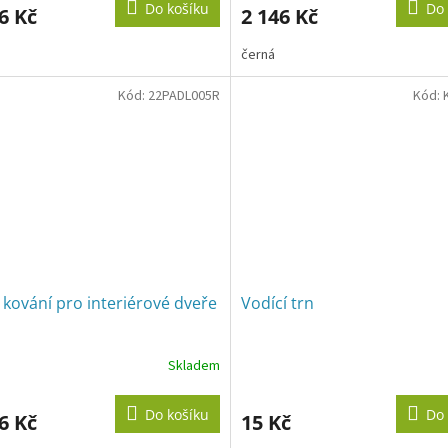
Do košíku
Do 
6 Kč
2 146 Kč
černá
Kód:
22PADL005R
Kód:
kování pro interiérové dveře
Vodící trn
Skladem
Průměrné
hodnocení
produktu
Do košíku
Do 
6 Kč
15 Kč
je
5,0