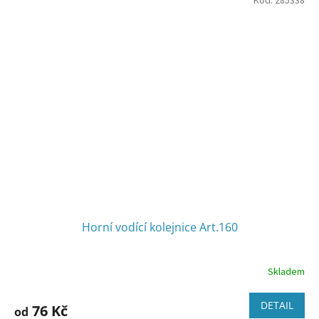
Kód:
285338
hvězdiček.
Horní vodící kolejnice Art.160
Skladem
DETAIL
76 Kč
od