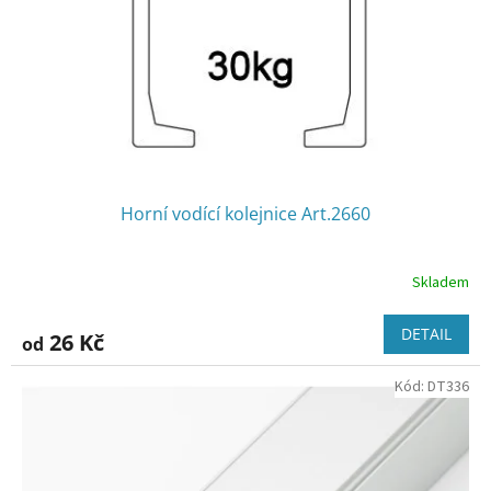
o
d
u
k
t
ů
Horní vodící kolejnice Art.2660
Skladem
DETAIL
26 Kč
od
Kód:
DT336