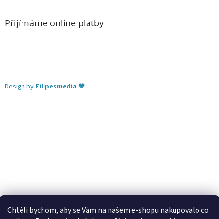
Přijímáme online platby
Design by
Filipesmedia
🧡
Chtěli bychom, aby se Vám na našem e-shopu nakupovalo co