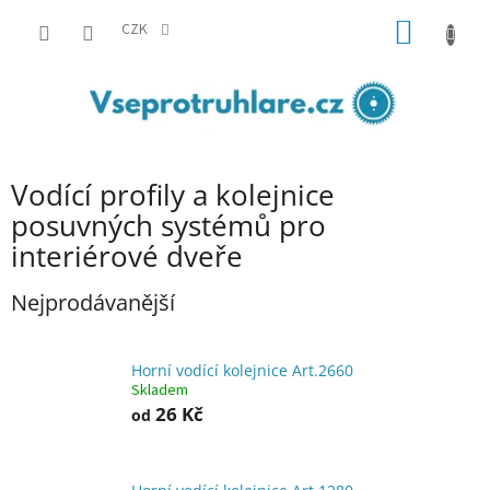
Přejít
NÁKUP
na
CZK
obsah
KOŠÍK
Vodící profily a kolejnice
posuvných systémů pro
interiérové dveře
Nejprodávanější
Horní vodící kolejnice Art.2660
Skladem
26 Kč
od