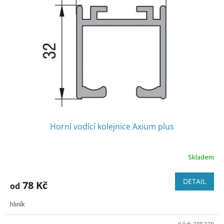
Horní vodící kolejnice Axium plus
Skladem
Průměrné
hodnocení
produktu
DETAIL
78 Kč
od
je
5,0
hliník
z
5