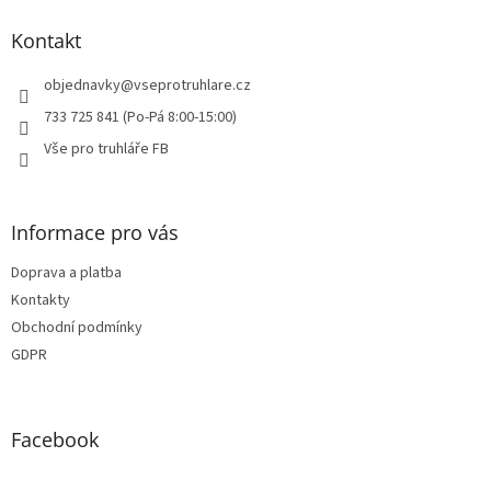
p
a
Kontakt
t
í
objednavky
@
vseprotruhlare.cz
733 725 841 (Po-Pá 8:00-15:00)
Vše pro truhláře FB
Informace pro vás
Doprava a platba
Kontakty
Obchodní podmínky
GDPR
Facebook