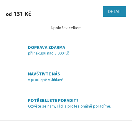
DETAIL
131 Kč
od
6
položek celkem
O
v
l
á
DOPRAVA ZDARMA
d
při nákupu nad 3 000 Kč
a
c
í
NAVŠTIVTE NÁS
p
v prodejně v Jihlavě
r
v
k
y
POTŘEBUJETE PORADIT?
v
Ozvěte se nám, rádi a profesionálně poradíme.
ý
p
i
Z
s
á
u