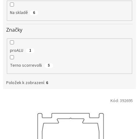
k
t
Na skladě
6
ů
Značky
proALU
1
Terno scorrevolli
5
Položek k zobrazení:
6
V
Kód:
392695
ý
p
i
s
p
r