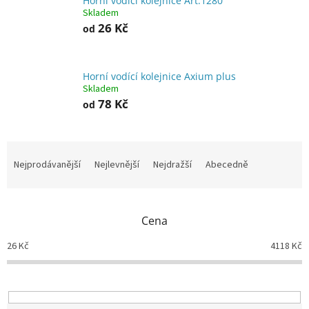
Horní vodící kolejnice Art.1280
Skladem
26 Kč
od
Horní vodící kolejnice Axium plus
Skladem
78 Kč
od
Ř
a
Nejprodávanější
Nejlevnější
Nejdražší
Abecedně
z
e
n
Cena
í
p
26
Kč
4118
Kč
r
o
d
u