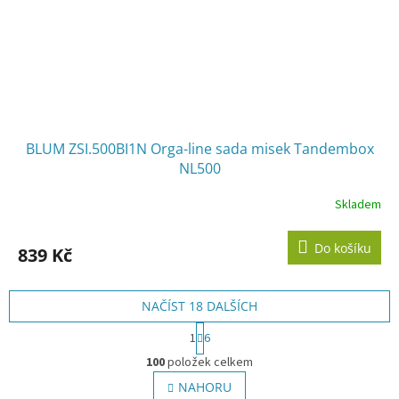
BLUM ZSI.500BI1N Orga-line sada misek Tandembox
NL500
Skladem
Do košíku
839 Kč
NAČÍST 18 DALŠÍCH
S
1
6
t
O
r
100
položek celkem
v
á
l
NAHORU
n