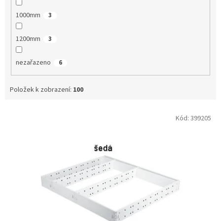
1000mm
3
1200mm
3
nezařazeno
6
Položek k zobrazení:
100
V
Kód:
399205
ý
p
i
s
p
r
o
d
u