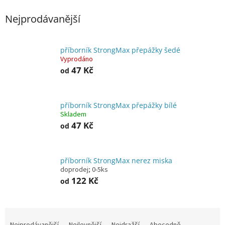
Nejprodávanější
příborník StrongMax přepážky šedé
Vyprodáno
47 Kč
od
příborník StrongMax přepážky bílé
Skladem
47 Kč
od
příborník StrongMax nerez miska
doprodej; 0-5ks
122 Kč
od
Ř
a