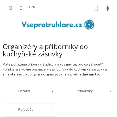
Přejít
NÁKUP
na
CZK
obsah
KOŠÍK
Organizéry a příborníky do
kuchyňské zásuvky
Máte poházené příbory v šuplíku a nikdy nevíte, pro co sáhnout?
Pořiďte si šikovné organizéry a příborníky do kuchyňské zásuvky a
změňte svou kuchyň na organizované a přehledné místo.
Ostatní
Příborníky
Pořadače