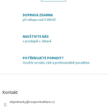
á
k
o
d
v
a
á
DOPRAVA ZDARMA
c
n
í
při nákupu nad 3 000 Kč
í
p
r
v
NAVŠTIVTE NÁS
k
v prodejně v Jihlavě
y
v
ý
p
POTŘEBUJETE PORADIT?
i
Ozvěte se nám, rádi a profesionálně poradíme.
s
u
Z
á
p
a
Kontakt
t
í
objednavky
@
vseprotruhlare.cz