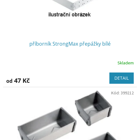
příborník StrongMax přepážky bílé
Skladem
DETAIL
47 Kč
od
Kód:
399212