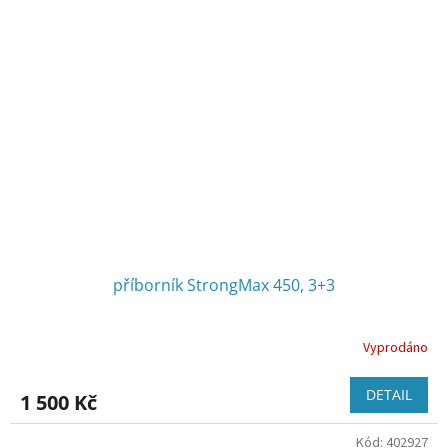
příborník StrongMax 450, 3+3
Vyprodáno
DETAIL
1 500 Kč
Kód:
402927