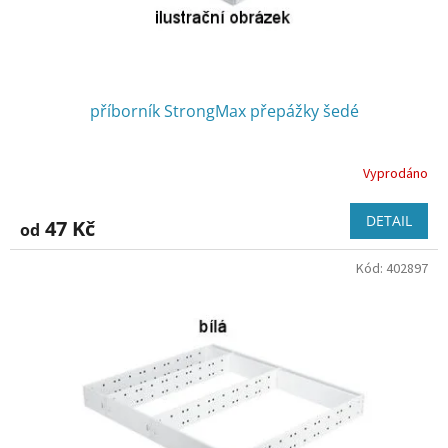
k
t
ů
příborník StrongMax přepážky šedé
Vyprodáno
DETAIL
47 Kč
od
Kód:
402897