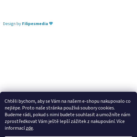
Design by
Filipesmedia
🧡
Chtěli bychom, aby se Vám na našem e-shopu nakupovalo co
nejlépe. Proto naše stránka používá soubory cookies.
Lekva nábytek
ubytování pod Pálavou
kování Tulip
Budeme rádi, pokud s nimi budete souhlasit a umožníte nám
úchytky Gamet
úchytky Siro
Blum - perfecting motion
zprostředkovat Vám ještě lepší zážitek z nakupování.
Více
informací
zde
.