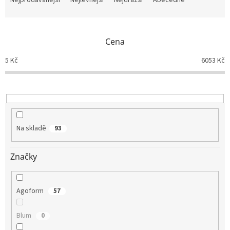
Nejprodávanější
Nejlevnější
Nejdražší
Abecedně
z
e
n
Cena
í
p
5
Kč
6053
Kč
r
o
d
u
k
t
Na skladě
93
ů
Značky
Agoform
57
Blum
0