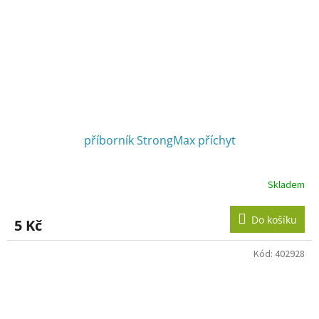
příborník StrongMax příchyt
Skladem
Do košíku
5 Kč
Kód:
402928