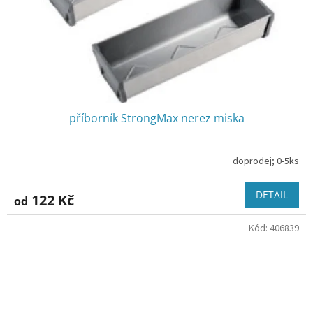
příborník StrongMax nerez miska
doprodej; 0-5ks
DETAIL
122 Kč
od
Kód:
406839