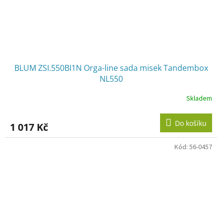
BLUM ZSI.550BI1N Orga-line sada misek Tandembox
NL550
Skladem
Do košíku
1 017 Kč
Kód:
56-0457