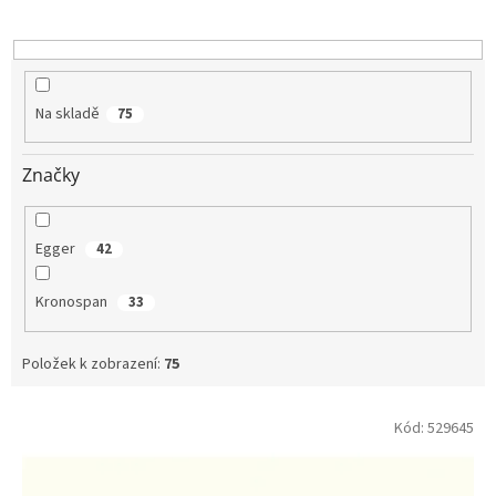
o
d
u
k
t
Na skladě
75
ů
Značky
Egger
42
Kronospan
33
Položek k zobrazení:
75
V
Kód:
529645
ý
p
i