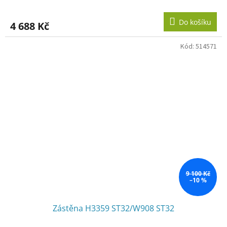
Do košíku
4 688 Kč
Kód:
514571
9 100 Kč
–10 %
Zástěna H3359 ST32/W908 ST32