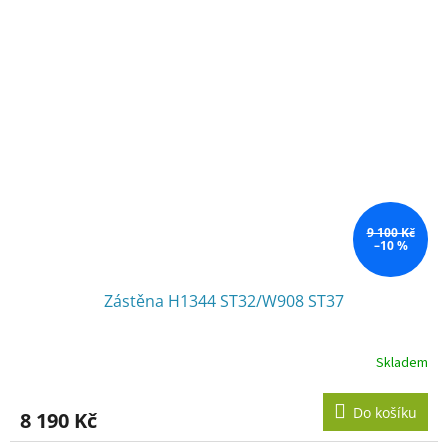
9 100 Kč
–10 %
Zástěna H1344 ST32/W908 ST37
Skladem
Do košíku
8 190 Kč