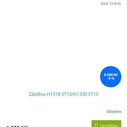
Kód:
514541
5 208 Kč
–9 %
Zástěna H1318 ST10/H1330 ST10
Skladem
Do košíku