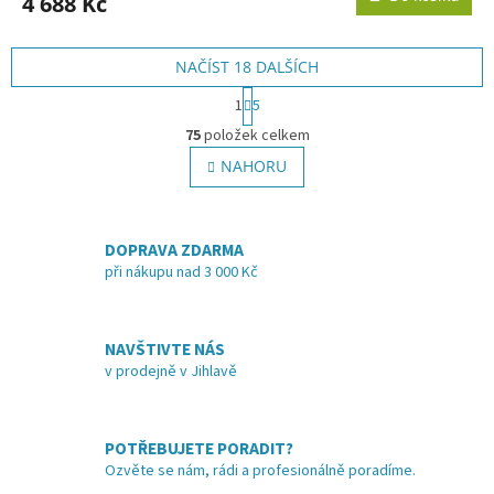
4 688 Kč
NAČÍST 18 DALŠÍCH
S
1
5
t
O
r
75
položek celkem
v
á
l
NAHORU
n
á
k
o
d
v
a
á
DOPRAVA ZDARMA
c
n
í
při nákupu nad 3 000 Kč
í
p
r
v
NAVŠTIVTE NÁS
k
v prodejně v Jihlavě
y
v
ý
p
POTŘEBUJETE PORADIT?
i
Ozvěte se nám, rádi a profesionálně poradíme.
s