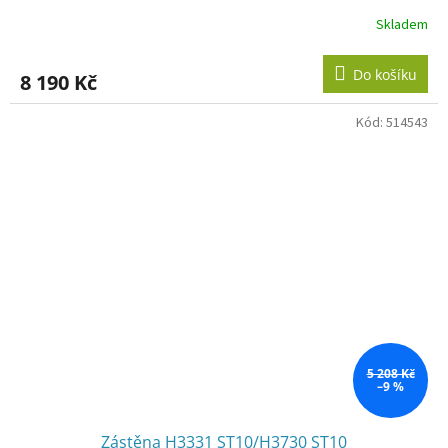
Skladem
Do košíku
8 190 Kč
Kód:
514543
5 208 Kč
–9 %
Zástěna H3331 ST10/H3730 ST10