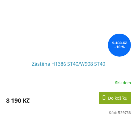
9 100 Kč
–10 %
Zástěna H1386 ST40/W908 ST40
Skladem
Do košíku
8 190 Kč
Kód:
529788