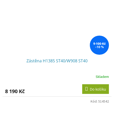
9 100 Kč
–10 %
Zástěna H1385 ST40/W908 ST40
Skladem
Do košíku
8 190 Kč
Kód:
514542