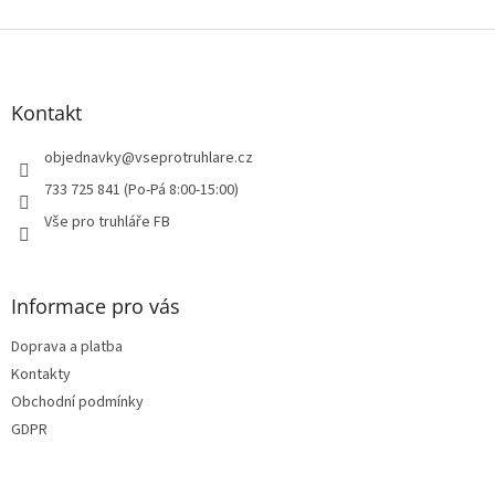
u
Z
á
p
a
Kontakt
t
í
objednavky
@
vseprotruhlare.cz
733 725 841 (Po-Pá 8:00-15:00)
Vše pro truhláře FB
Informace pro vás
Doprava a platba
Kontakty
Obchodní podmínky
GDPR