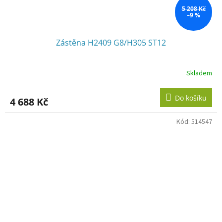
5 208 Kč
–9 %
Zástěna H2409 G8/H305 ST12
Skladem
Do košíku
4 688 Kč
Kód:
514547