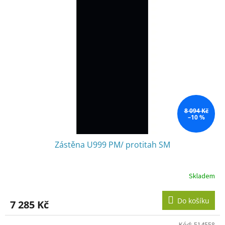
8 094 Kč
–10 %
Zástěna U999 PM/ protitah SM
Skladem
Do košíku
7 285 Kč