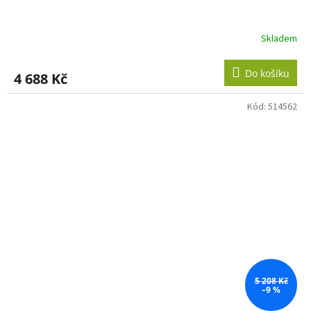
Skladem
Do košíku
4 688 Kč
Kód:
514562
5 208 Kč
–9 %