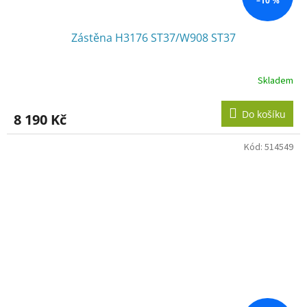
–10 %
Zástěna H3176 ST37/W908 ST37
Skladem
Do košíku
8 190 Kč
Kód:
514549