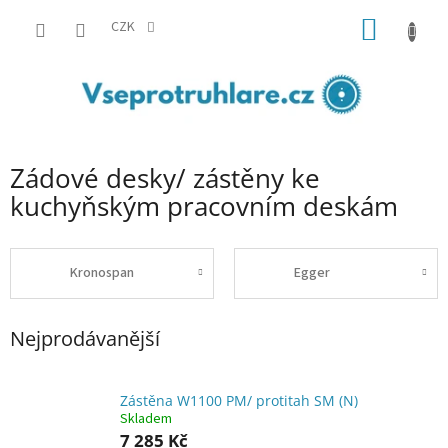
Přejít
NÁKUP
na
CZK
obsah
KOŠÍK
Zádové desky/ zástěny ke
kuchyňským pracovním deskám
Kronospan
Egger
Nejprodávanější
Zástěna W1100 PM/ protitah SM (N)
Skladem
7 285 Kč