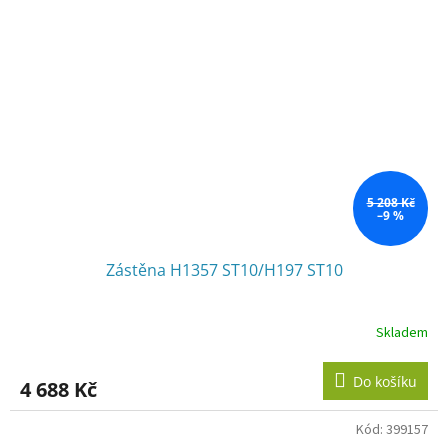
5 208 Kč
–9 %
Zástěna H1357 ST10/H197 ST10
Skladem
Do košíku
4 688 Kč
Kód:
399157