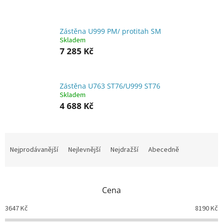
Zástěna U999 PM/ protitah SM
Skladem
7 285 Kč
Zástěna U763 ST76/U999 ST76
Skladem
4 688 Kč
Ř
a
Nejprodávanější
Nejlevnější
Nejdražší
Abecedně
z
e
n
Cena
í
p
3647
Kč
8190
Kč
r