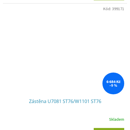
Kód:
399171
6 684 Kč
–9 %
Zástěna U7081 ST76/W1101 ST76
Skladem