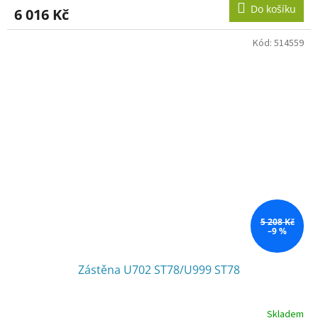
Do košíku
6 016 Kč
Kód:
514559
5 208 Kč
–9 %
Zástěna U702 ST78/U999 ST78
Skladem