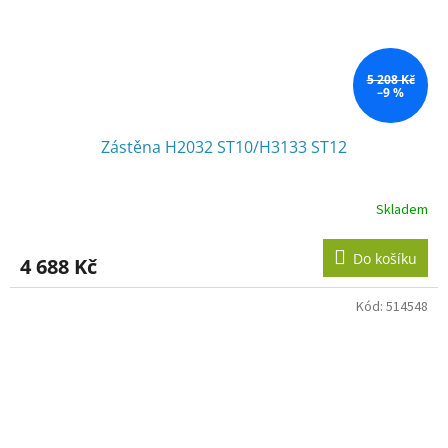
5 208 Kč
–9 %
Zástěna H2032 ST10/H3133 ST12
Skladem
Do košíku
4 688 Kč
Kód:
514548