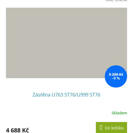
Kód:
514558
5 208 Kč
–9 %
Zástěna U763 ST76/U999 ST76
Skladem
Do košíku
4 688 Kč