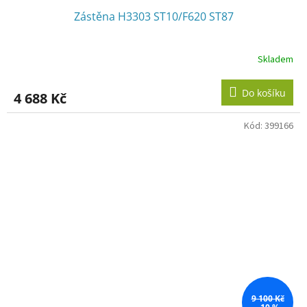
Zástěna H3303 ST10/F620 ST87
Skladem
Do košíku
4 688 Kč
Kód:
399166
9 100 Kč