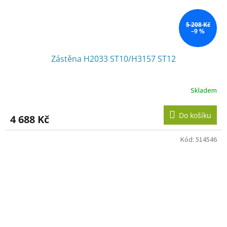
5 208 Kč
–9 %
Zástěna H2033 ST10/H3157 ST12
Skladem
Do košíku
4 688 Kč
Kód:
514546