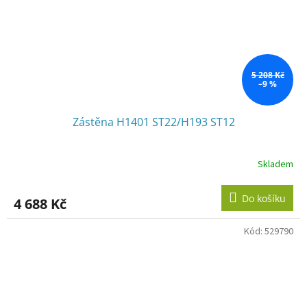
5 208 Kč
–9 %
Zástěna H1401 ST22/H193 ST12
Skladem
Do košíku
4 688 Kč
Kód:
529790