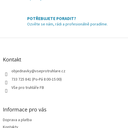
v
k
y
POTŘEBUJETE PORADIT?
v
Ozvěte se nám, rádi a profesionálně poradíme.
ý
p
i
Z
s
á
u
p
a
Kontakt
t
í
objednavky
@
vseprotruhlare.cz
733 725 841 (Po-Pá 8:00-15:00)
Vše pro truhláře FB
Informace pro vás
Doprava a platba
Kontakty