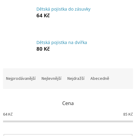
Dětská pojistka do zásuvky
64 Kč
Dětská pojistka na dvířka
80 Kč
Ř
a
Nejprodávanější
Nejlevnější
Nejdražší
Abecedně
z
e
n
Cena
í
p
64
Kč
85
Kč
r
o
d