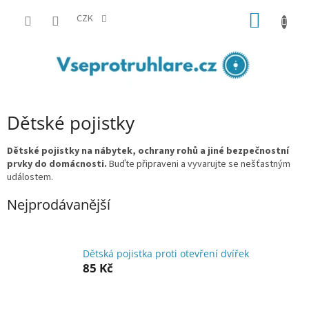
Přejít
NÁKUP
na
CZK
obsah
KOŠÍK
Dětské pojistky
Dětské pojistky na nábytek, ochrany rohů a jiné bezpečnostní
prvky do domácnosti.
Buďte připraveni a vyvarujte se nešťastným
událostem.
Nejprodávanější
Dětská pojistka proti otevření dvířek
85 Kč