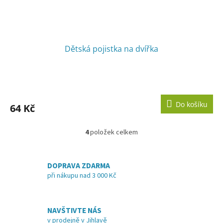
Dětská pojistka na dvířka
Do košíku
64 Kč
4
položek celkem
O
v
l
á
DOPRAVA ZDARMA
d
při nákupu nad 3 000 Kč
a
c
í
NAVŠTIVTE NÁS
p
v prodejně v Jihlavě
r