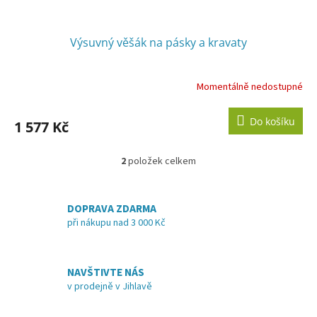
Výsuvný věšák na pásky a kravaty
Momentálně nedostupné
Do košíku
1 577 Kč
2
položek celkem
O
v
l
á
DOPRAVA ZDARMA
d
při nákupu nad 3 000 Kč
a
c
í
NAVŠTIVTE NÁS
p
v prodejně v Jihlavě
r
v
k