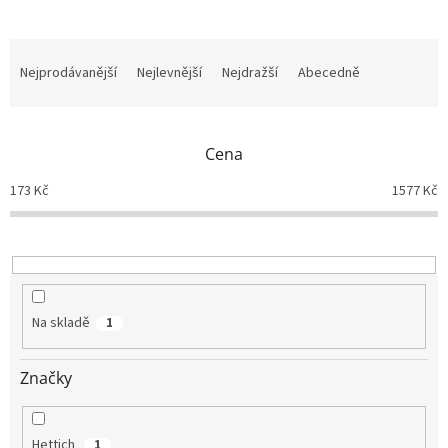
Ř
a
Nejprodávanější
Nejlevnější
Nejdražší
Abecedně
z
e
n
Cena
í
p
173
Kč
1577
Kč
r
o
d
u
k
t
Na skladě
1
ů
Značky
Hettich
1