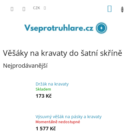
Přejít
NÁKUP
na
CZK
obsah
KOŠÍK
Věšáky na kravaty do šatní skříně
Nejprodávanější
Držák na kravaty
Skladem
173 Kč
Výsuvný věšák na pásky a kravaty
Momentálně nedostupné
1 577 Kč