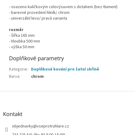
- osazeno kuličkovým celovýsuvem s dotahem (bez tlumení)
- barevné provedení hliník/ chrom
- univerzální levo/ pravá varianta
rozměr
- šířka 165 mm
- hloubka 500 mm
- výška 50 mm
Doplňkové parametry
Kategorie
:
Doplňkové kování pro šatní skříně
Barva
:
chrom
Z
á
p
a
Kontakt
t
í
objednavky
@
vseprotruhlare.cz