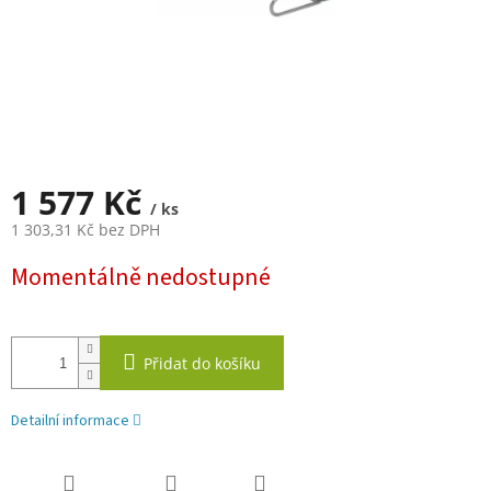
1 577 Kč
/ ks
1 303,31 Kč bez DPH
Měrná
Momentálně nedostupné
cena:
Přidat do košíku
Detailní informace