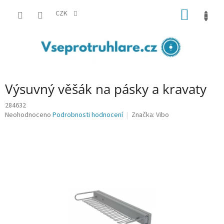
Přejít
NÁKUP
na
CZK
obsah
KOŠÍK
Výsuvný věšák na pásky a kravaty
284632
Průměrné
Neohodnoceno
Podrobnosti hodnocení
Značka:
Vibo
hodnocení
produktu
je
0,0
z
5
hvězdiček.