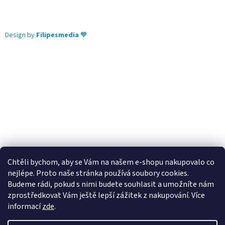
Design by
Filipesmedia
🧡
Chtěli bychom, aby se Vám na našem e-shopu nakupovalo co
nejlépe. Proto naše stránka používá soubory cookies.
Lekva nábytek
ubytování pod Pálavou
kování Tulip
Budeme rádi, pokud s nimi budete souhlasit a umožníte nám
úchytky Gamet
úchytky Siro
Blum - perfecting motion
zprostředkovat Vám ještě lepší zážitek z nakupování.
Více
informací
zde
.