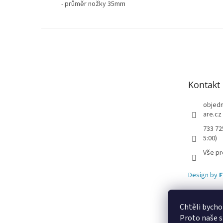
- průměr nožky 35mm
Z
á
p
a
t
Kontakt
í
objed
are.cz
733 72
5:00)
Vše pr
Design by
F
Chtěli bycho
Proto naše s