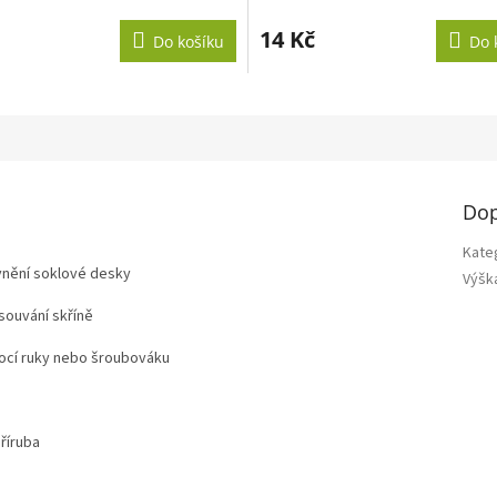
14 Kč
Do košíku
Do 
Dop
Kate
vnění soklové desky
Výšk
osouvání skříně
mocí ruky nebo šroubováku
říruba