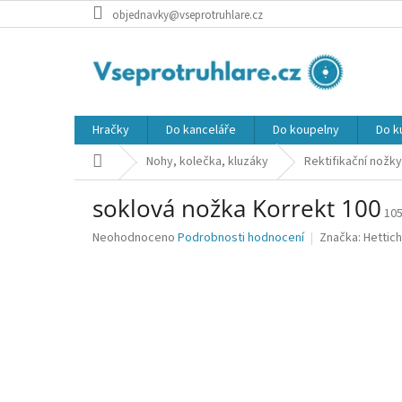
Přejít
objednavky@vseprotruhlare.cz
na
obsah
Hračky
Do kanceláře
Do koupelny
Do k
Domů
Nohy, kolečka, kluzáky
Rektifikační nožky
soklová nožka Korrekt 100
10
Průměrné
Neohodnoceno
Podrobnosti hodnocení
Značka:
Hettich
hodnocení
produktu
je
0,0
z
5
hvězdiček.