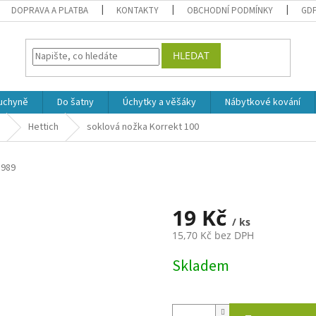
DOPRAVA A PLATBA
KONTAKTY
OBCHODNÍ PODMÍNKY
GD
HLEDAT
uchyně
Do šatny
Úchytky a věšáky
Nábytkové kování
Hettich
soklová nožka Korrekt 100
5989
19 Kč
/ ks
15,70 Kč bez DPH
Měrná
Skladem
cena: