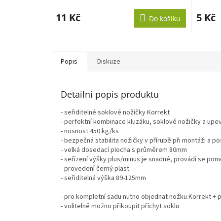
hodnocení
produktu
11 Kč
5 Kč
Do košíku
je
3,1
z
5
hvězdiček.
Popis
Diskuze
Detailní popis produktu
- seřiditelné soklové nožičky Korrekt
- perfektní kombinace kluzáku, soklové nožičky a upe
- nosnost 450 kg/ks
- bezpečná stabilita nožičky v přírubě při montáži a p
- velká dosedací plocha s průměrem 80mm
- seřízení výšky plus/minus je snadné, provádí se po
- provedení černý plast
- seřiditelná výška 89-125mm
- pro kompletní sadu nutno objednat nožku Korrekt + p
- volitelně možno přikoupit příchyt soklu