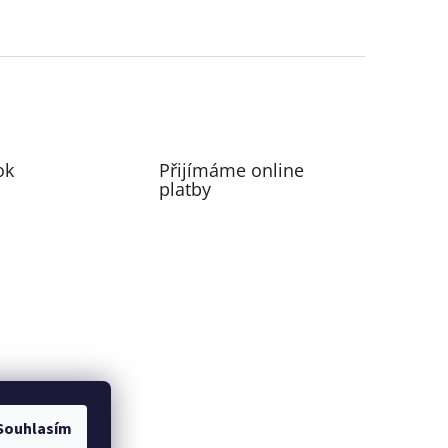
ok
Přijímáme online
platby
Souhlasím