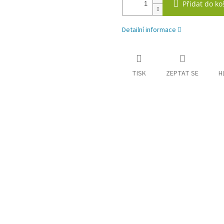
Přidat do ko
Detailní informace
TISK
ZEPTAT SE
H