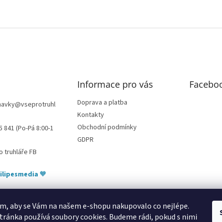
Informace pro vás
Facebo
Doprava a platba
navky
@
vseprotruhl
Kontakty
Obchodní podmínky
5 841 (Po-Pá 8:00-1
GDPR
o truhláře FB
ilipesmedia
🧡
m, aby se Vám na našem e-shopu nakupovalo co nejlépe.
tránka používá soubory cookies. Budeme rádi, pokud s nimi