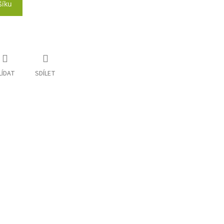
šíku
LÍDAT
SDÍLET