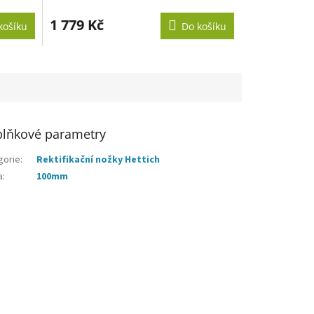
1 779 Kč
košíku
Do košíku
lňkové parametry
gorie
:
Rektifikační nožky Hettich
a
:
100mm