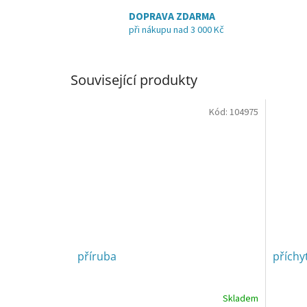
DOPRAVA ZDARMA
při nákupu nad 3 000 Kč
Související produkty
Kód:
104975
příruba
příchy
Skladem
Průměrné