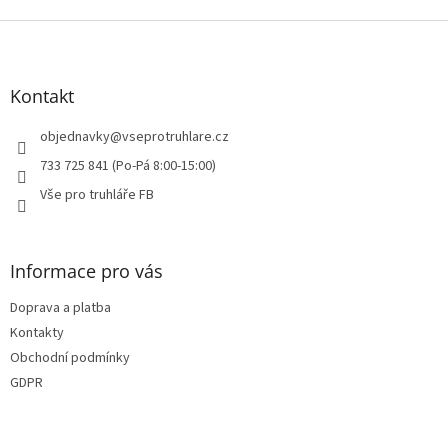
Z
á
p
a
Kontakt
t
í
objednavky
@
vseprotruhlare.cz
733 725 841 (Po-Pá 8:00-15:00)
Vše pro truhláře FB
Informace pro vás
Doprava a platba
Kontakty
Obchodní podmínky
GDPR