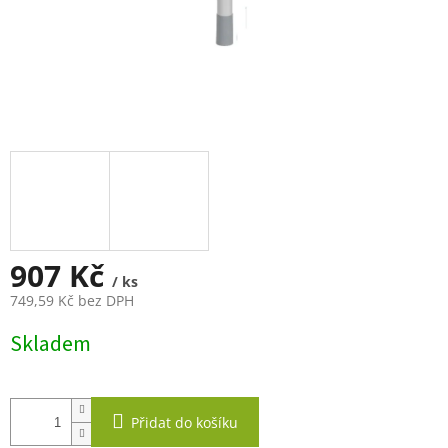
907 Kč
/ ks
749,59 Kč bez DPH
Měrná
Skladem
cena:
Přidat do košíku