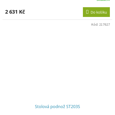
2 631 Kč
Do košíku
Kód:
217627
Stolová podnož ST203S