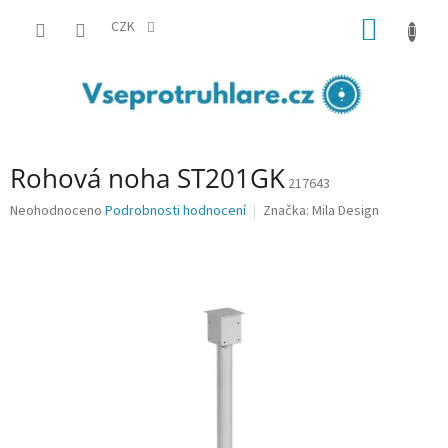
Přejít
NÁKUP
na
CZK
obsah
KOŠÍK
Rohová noha ST201GK
217643
Průměrné
Neohodnoceno
Podrobnosti hodnocení
Značka:
Mila Design
hodnocení
produktu
je
0,0
z
5
hvězdiček.