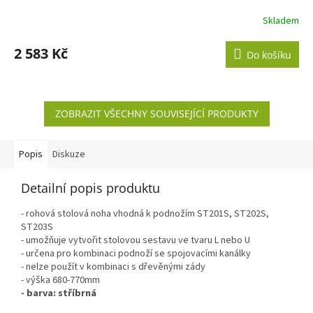
Skladem
2 583 Kč
Do košíku
ZOBRAZIT VŠECHNY SOUVISEJÍCÍ PRODUKTY
Popis
Diskuze
Detailní popis produktu
- rohová stolová noha vhodná k podnožím ST201S, ST202S,
ST203S
- umožňuje vytvořit stolovou sestavu ve tvaru L nebo U
- určena pro kombinaci podnoží se spojovacími kanálky
- nelze použít v kombinaci s dřevěnými zády
- výška 680-770mm
- barva: stříbrná