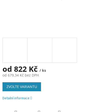
od
822 Kč
/ ks
od
679,34 Kč
bez DPH
Měrná
ZVOLTE VARIANTU
cena:
Detailní informace