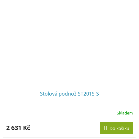
Stolová podnož ST201S-S
Skladem
2 631 Kč
Do košíku