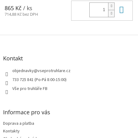
Do 
865 Kč
/ ks
714,88 Kč bez DPH
Z
á
p
a
Kontakt
t
í
objednavky
@
vseprotruhlare.cz
733 725 841 (Po-Pá 8:00-15:00)
Vše pro truhláře FB
Informace pro vás
Doprava a platba
Kontakty