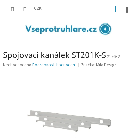
Přejít
NÁKUP
na
CZK
obsah
KOŠÍK
Spojovací kanálek ST201K-S
217632
Průměrné
Neohodnoceno
Podrobnosti hodnocení
Značka:
Mila Design
hodnocení
produktu
je
0,0
z
5
hvězdiček.