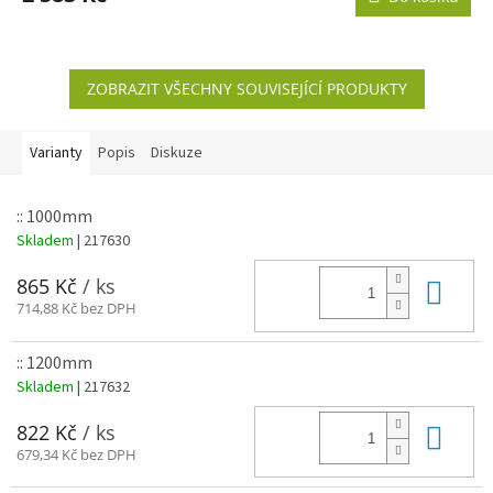
ZOBRAZIT VŠECHNY SOUVISEJÍCÍ PRODUKTY
Varianty
Popis
Diskuze
:: 1000mm
Skladem
| 217630
Do 
865 Kč
/ ks
714,88 Kč bez DPH
:: 1200mm
Skladem
| 217632
Do 
822 Kč
/ ks
679,34 Kč bez DPH