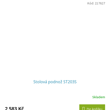
Kód:
217627
Stolová podnož ST203S
Skladem
2 583 Kč
Do košíku