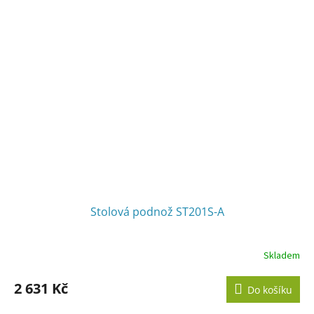
Stolová podnož ST201S-A
Skladem
2 631 Kč
Do košíku