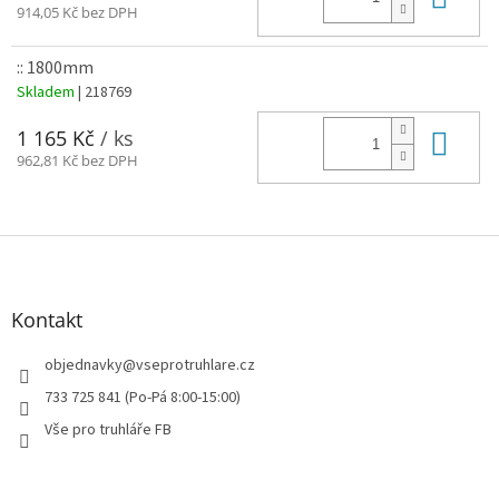
914,05 Kč bez DPH
:: 1800mm
Skladem
| 218769
Do 
1 165 Kč
/ ks
962,81 Kč bez DPH
Z
á
p
a
Kontakt
t
í
objednavky
@
vseprotruhlare.cz
733 725 841 (Po-Pá 8:00-15:00)
Vše pro truhláře FB