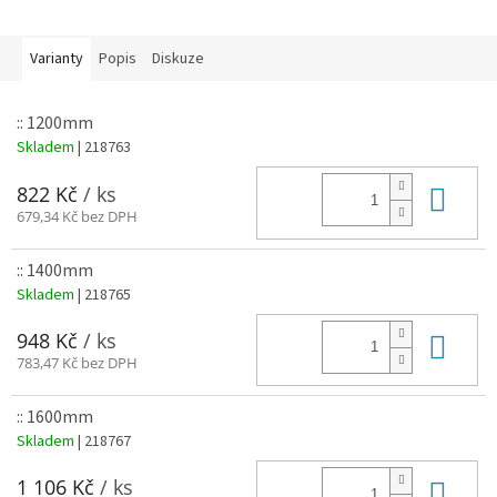
Varianty
Popis
Diskuze
:: 1200mm
Skladem
| 218763
Do 
822 Kč
/ ks
679,34 Kč bez DPH
:: 1400mm
Skladem
| 218765
Do 
948 Kč
/ ks
783,47 Kč bez DPH
:: 1600mm
Skladem
| 218767
Do 
1 106 Kč
/ ks