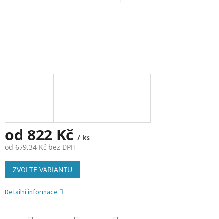
od
822 Kč
/ ks
od
679,34 Kč
bez DPH
Měrná
ZVOLTE VARIANTU
cena:
Detailní informace