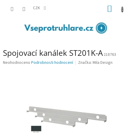
Přejít
NÁKUP
na
CZK
obsah
KOŠÍK
Spojovací kanálek ST201K-A
218763
Průměrné
Neohodnoceno
Podrobnosti hodnocení
Značka:
Mila Design
hodnocení
produktu
je
0,0
z
5
hvězdiček.