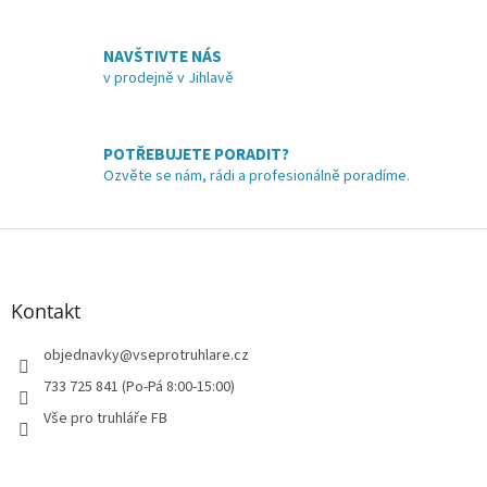
NAVŠTIVTE NÁS
v prodejně v Jihlavě
POTŘEBUJETE PORADIT?
Ozvěte se nám, rádi a profesionálně poradíme.
Z
á
p
a
Kontakt
t
í
objednavky
@
vseprotruhlare.cz
733 725 841 (Po-Pá 8:00-15:00)
Vše pro truhláře FB