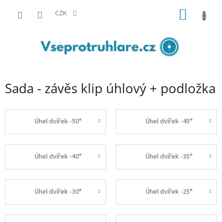
Přejít
NÁKUP
na
CZK
obsah
KOŠÍK
Sada - závěs klip úhlový + podložka
Úhel dvířek -50°
Úhel dvířek -45°
Úhel dvířek -40°
Úhel dvířek -35°
Úhel dvířek -30°
Úhel dvířek -25°