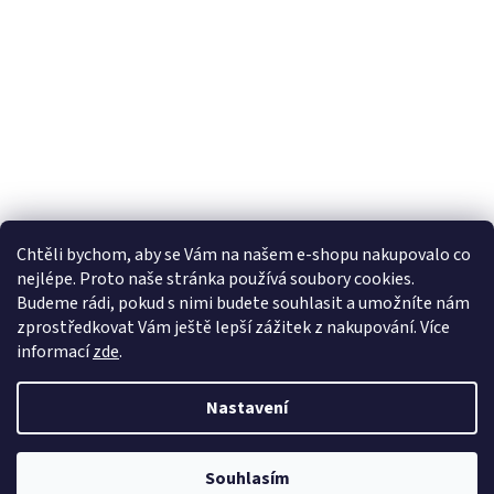
Chtěli bychom, aby se Vám na našem e-shopu nakupovalo co
nejlépe. Proto naše stránka používá soubory cookies.
Lekva nábytek
ubytování pod Pálavou
kování Tulip
Budeme rádi, pokud s nimi budete souhlasit a umožníte nám
úchytky Gamet
úchytky Siro
Blum - perfecting motion
zprostředkovat Vám ještě lepší zážitek z nakupování.
Více
informací
zde
.
Nastavení
Vytvořil Shoptet
Souhlasím
Copyright 2026
Vše pro truhláře.cz
. Všechna práva vyhrazena.