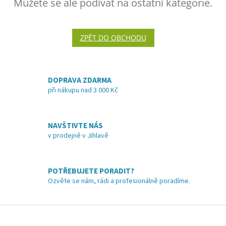
Můžete se ale podívat na ostatní kategorie.
ZPĚT DO OBCHODU
DOPRAVA ZDARMA
při nákupu nad 3 000 Kč
NAVŠTIVTE NÁS
v prodejně v Jihlavě
POTŘEBUJETE PORADIT?
Ozvěte se nám, rádi a profesionálně poradíme.
Z
á