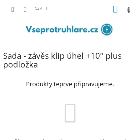
Přejít
NÁKUP
na
CZK
obsah
KOŠÍK
Sada - závěs klip úhel +10° plus
podložka
Produkty teprve připravujeme.