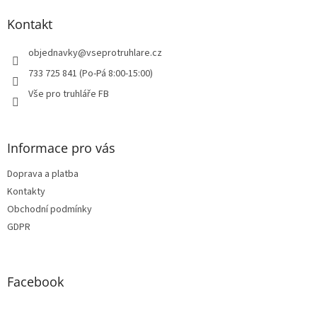
p
a
Kontakt
t
í
objednavky
@
vseprotruhlare.cz
733 725 841 (Po-Pá 8:00-15:00)
Vše pro truhláře FB
Informace pro vás
Doprava a platba
Kontakty
Obchodní podmínky
GDPR
Facebook