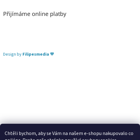
Přijímáme online platby
Design by
Filipesmedia
🧡
Chtěli bychom, aby se Vám na našem e-shopu nakupovalo co