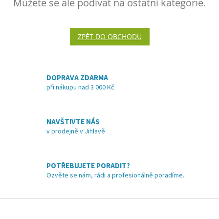
Můžete se ale podívat na ostatní kategorie.
ZPĚT DO OBCHODU
DOPRAVA ZDARMA
při nákupu nad 3 000 Kč
NAVŠTIVTE NÁS
v prodejně v Jihlavě
POTŘEBUJETE PORADIT?
Ozvěte se nám, rádi a profesionálně poradíme.
Z
á