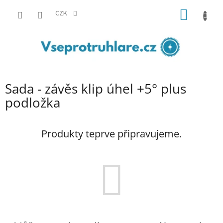
Přejít
NÁKUP
na
CZK
obsah
KOŠÍK
Sada - závěs klip úhel +5° plus
podložka
Produkty teprve připravujeme.