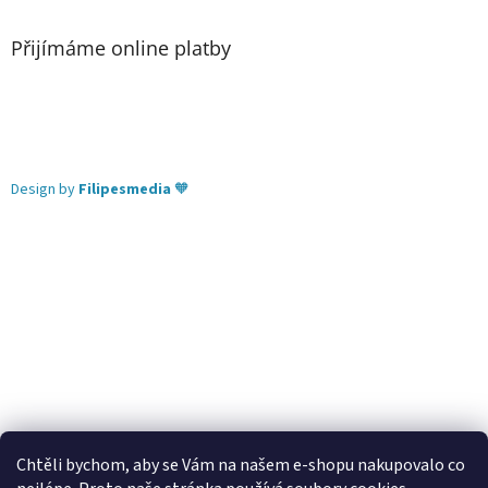
Přijímáme online platby
Design by
Filipesmedia
🧡
Chtěli bychom, aby se Vám na našem e-shopu nakupovalo co