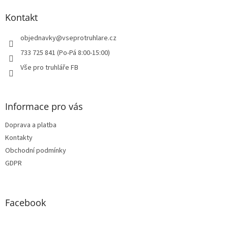
p
a
Kontakt
t
í
objednavky
@
vseprotruhlare.cz
733 725 841 (Po-Pá 8:00-15:00)
Vše pro truhláře FB
Informace pro vás
Doprava a platba
Kontakty
Obchodní podmínky
GDPR
Facebook