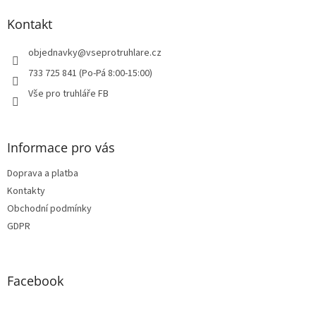
p
a
Kontakt
t
í
objednavky
@
vseprotruhlare.cz
733 725 841 (Po-Pá 8:00-15:00)
Vše pro truhláře FB
Informace pro vás
Doprava a platba
Kontakty
Obchodní podmínky
GDPR
Facebook