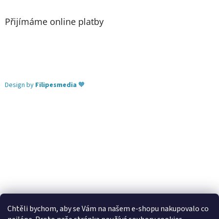
Přijímáme online platby
Design by
Filipesmedia
🧡
Chtěli bychom, aby se Vám na našem e-shopu nakupovalo co