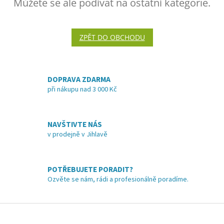
Můžete se ale podívat na ostatní kategorie.
ZPĚT DO OBCHODU
DOPRAVA ZDARMA
při nákupu nad 3 000 Kč
NAVŠTIVTE NÁS
v prodejně v Jihlavě
POTŘEBUJETE PORADIT?
Ozvěte se nám, rádi a profesionálně poradíme.
Z
á