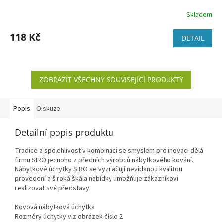
Skladem
118 Kč
DETAIL
ZOBRAZIT VŠECHNY SOUVISEJÍCÍ PRODUKTY
Popis
Diskuze
Detailní popis produktu
Tradice a spolehlivost v kombinaci se smyslem pro inovaci dělá
firmu SIRO jednoho z předních výrobců nábytkového kování.
Nábytkové úchytky SIRO se vyznačují nevídanou kvalitou
provedení a široká škála nabídky umožňuje zákazníkovi
realizovat své představy.
Kovová nábytková úchytka
Rozměry úchytky viz obrázek číslo 2