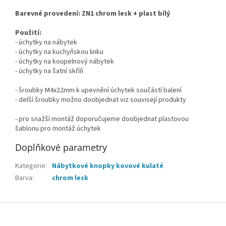
Barevné provedení: ZN1 chrom lesk + plast bílý
Použití:
- úchytky na nábytek
- úchytky na kuchyňskou linku
- úchytky na koupelnový nábytek
- úchytky na šatní skříň
- šroubky M4x22mm k upevnění úchytek součástí balení
- delší šroubky možno doobjednat viz souvisejí produkty
- pro snažší montáž doporučujeme doobjednat plastovou
šablonu pro montáž úchytek
Doplňkové parametry
Kategorie
:
Nábytkové knopky kovové kulaté
Barva
:
chrom lesk
Z
á