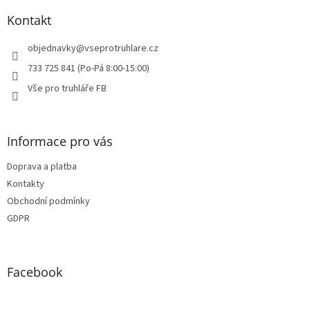
p
a
Kontakt
t
í
objednavky
@
vseprotruhlare.cz
733 725 841 (Po-Pá 8:00-15:00)
Vše pro truhláře FB
Informace pro vás
Doprava a platba
Kontakty
Obchodní podmínky
GDPR
Facebook