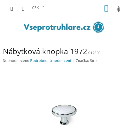
Přejít
NÁKUP
na
CZK
obsah
KOŠÍK
Nábytková knopka 1972
S12308
Průměrné
Neohodnoceno
Podrobnosti hodnocení
Značka:
Siro
hodnocení
produktu
je
0,0
z
5
hvězdiček.