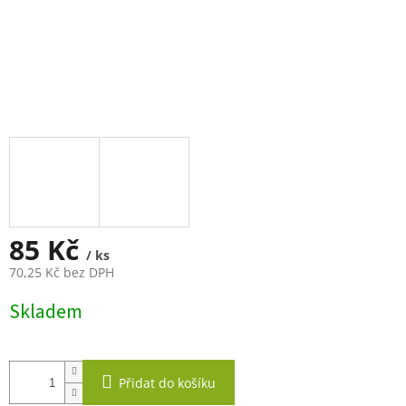
85 Kč
/ ks
70,25 Kč bez DPH
Měrná
Skladem
cena:
Přidat do košíku