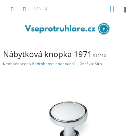
Přejít
NÁKUP
na
CZK
obsah
KOŠÍK
Nábytková knopka 1971
S12310
Průměrné
Neohodnoceno
Podrobnosti hodnocení
Značka:
Siro
hodnocení
produktu
je
0,0
z
5
hvězdiček.