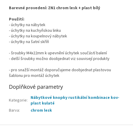
Barevné provedení: ZN1 chrom lesk + plast bílý
Použití:
- úchytky na nábytek
- úchytky na kuchyňskou linku
- úchytky na koupelnový nábytek
- úchytky na šatní skříň
- šroubky M4x22mm k upevnění úchytek součástí balení
- delší šroubky možno doobjednat viz souvisejí produkty
- pro snažší montáž doporučujeme doobjednat plastovou
šablonu pro montáž úchytek
Doplňkové parametry
Nábytkové knopky rustikální kombinace kov-
Kategorie
:
plast kulaté
Barva
:
chrom lesk
Z