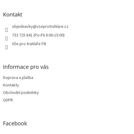
á
p
a
Kontakt
t
í
objednavky
@
vseprotruhlare.cz
733 725 841 (Po-Pá 8:00-15:00)
Vše pro truhláře FB
Informace pro vás
Doprava a platba
Kontakty
Obchodní podmínky
GDPR
Facebook