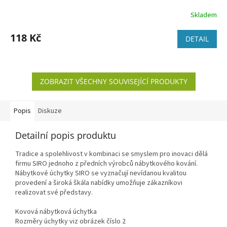
Skladem
118 Kč
DETAIL
ZOBRAZIT VŠECHNY SOUVISEJÍCÍ PRODUKTY
Popis
Diskuze
Detailní popis produktu
Tradice a spolehlivost v kombinaci se smyslem pro inovaci dělá
firmu SIRO jednoho z předních výrobců nábytkového kování.
Nábytkové úchytky SIRO se vyznačují nevídanou kvalitou
provedení a široká škála nabídky umožňuje zákazníkovi
realizovat své představy.
Kovová nábytková úchytka
Rozměry úchytky viz obrázek číslo 2