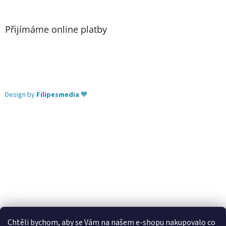
Přijímáme online platby
Design by
Filipesmedia
🧡
Chtěli bychom, aby se Vám na našem e-shopu nakupovalo co