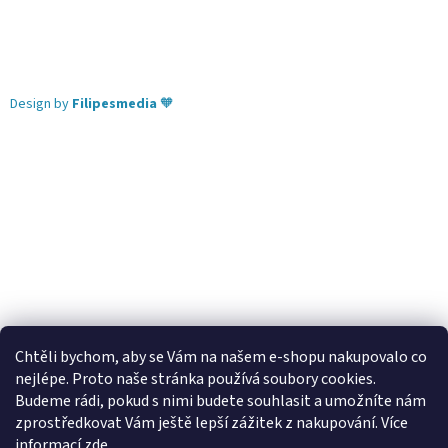
Design by
Filipesmedia
🧡
Chtěli bychom, aby se Vám na našem e-shopu nakupovalo co
nejlépe. Proto naše stránka používá soubory cookies.
Lekva nábytek
ubytování pod Pálavou
kování Tulip
Budeme rádi, pokud s nimi budete souhlasit a umožníte nám
úchytky Gamet
úchytky Siro
Blum - perfecting motion
zprostředkovat Vám ještě lepší zážitek z nakupování.
Více
informací
zde
.