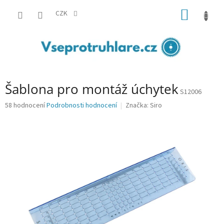
Přejít
NÁKUP
na
CZK
obsah
KOŠÍK
Šablona pro montáž úchytek
S12006
Průměrné
58 hodnocení
Podrobnosti hodnocení
Značka:
Siro
hodnocení
produktu
je
3,0
z
5
hvězdiček.