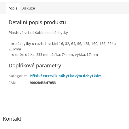
Popis
Diskuze
Detailní popis produktu
Plastová vrtací šablona na úchytky
- pro úchytky o rozteči vrtání 16, 32, 64, 96, 128, 160, 192, 224 a
256mm
- rozměr: délka: 288 mm, šířka: 74 mm, výška: 17 mm
Doplňkové parametry
Kategorie
:
Příslušenství k nábytkovým úchytkám
EAN
:
9002843347053
Z
á
p
a
Kontakt
t