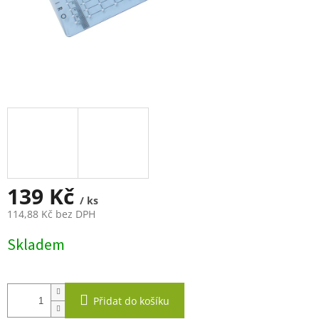
139 Kč
/ ks
114,88 Kč bez DPH
Měrná
Skladem
cena:
Přidat do košíku