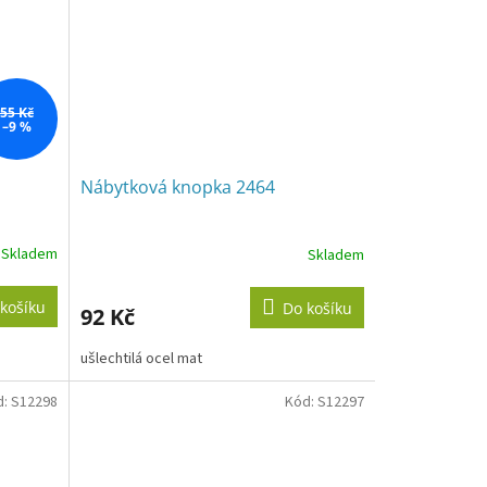
55 Kč
–9 %
Nábytková knopka 2464
Skladem
Skladem
košíku
Do košíku
92 Kč
ušlechtilá ocel mat
d:
S12298
Kód:
S12297