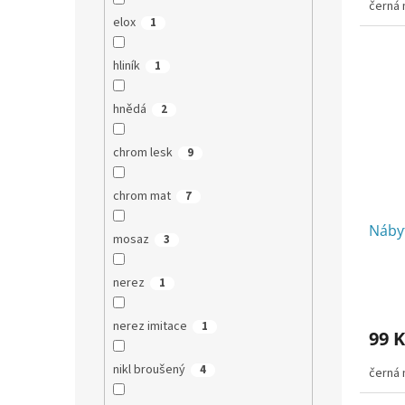
černá
z
elox
1
5
hvězdi
hliník
1
hnědá
2
chrom lesk
9
chrom mat
7
Náby
mosaz
3
nerez
1
nerez imitace
1
99 K
nikl broušený
4
černá