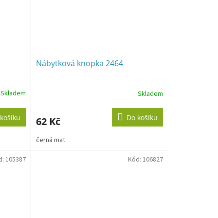
Nábytková knopka 2464
Skladem
Skladem
košíku
Do košíku
62 Kč
černá mat
d:
105387
Kód:
106827