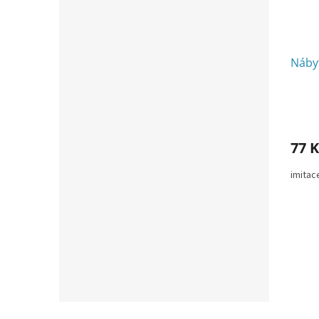
Náby
77 K
imitac