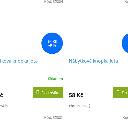
Kód:
35004
K
64 Kč
–9 %
tková knopka Jota
Nábytková knopka Jota
Skladem
Do košíku
Do 
č
58 Kč
esklá
chrom lesklý
Kód:
35001
Kó