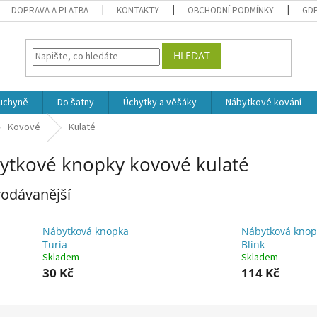
DOPRAVA A PLATBA
KONTAKTY
OBCHODNÍ PODMÍNKY
GD
HLEDAT
uchyně
Do šatny
Úchytky a věšáky
Nábytkové kování
Kovové
Kulaté
ytkové knopky kovové kulaté
odávanější
Nábytková knopka
Nábytková knop
Turia
Blink
Skladem
Skladem
30 Kč
114 Kč