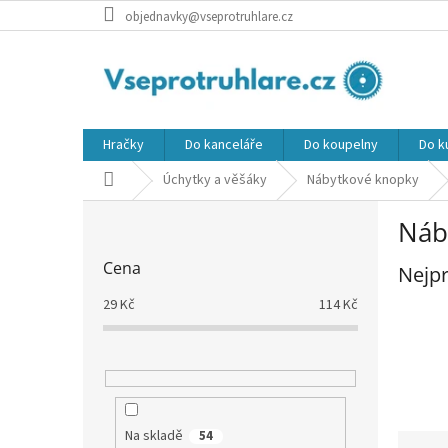
Přejít
objednavky@vseprotruhlare.cz
na
obsah
Hračky
Do kanceláře
Do koupelny
Do k
Domů
Úchytky a věšáky
Nábytkové knopky
P
Náb
o
s
Cena
Nejpr
t
r
29
Kč
114
Kč
a
n
n
í
p
a
Na skladě
54
Ř