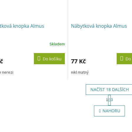
tková knopka Almus
Nábytková knopka Almus
Skladem
Do košíku
Do 
č
77 Kč
e nerezi
nikl matný
NAČÍST 18 DALŠÍCH
S
1
3
t
O
r
v
NAHORU
á
l
n
á
k
d
o
a
v