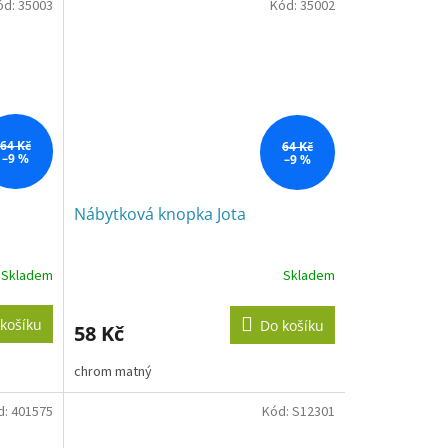
ód:
35003
Kód:
35002
64 Kč
64 Kč
–9 %
–9 %
Nábytková knopka Jota
Skladem
Skladem
košíku
Do košíku
58 Kč
chrom matný
d:
401575
Kód:
S12301