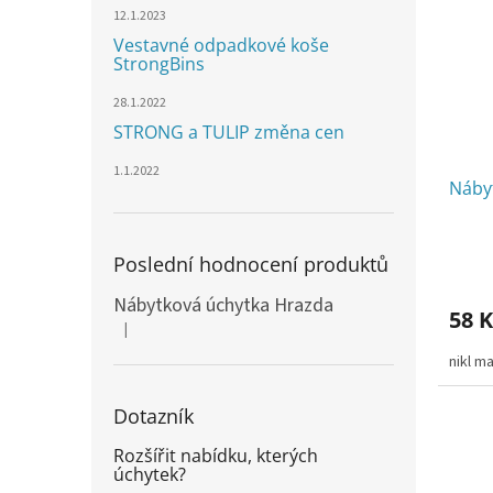
12.1.2023
Vestavné odpadkové koše
StrongBins
28.1.2022
STRONG a TULIP změna cen
1.1.2022
Náby
Poslední hodnocení produktů
Nábytková úchytka Hrazda
58 K
|
Hodnocení produktu je 5 z 5 hvězdiček.
nikl m
Dotazník
Rozšířit nabídku, kterých
úchytek?