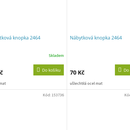
tková knopka 2464
Nábytková knopka 2464
Skladem
Do košíku
Do 
č
70 Kč
mat
ušlechtilá ocel mat
Kód:
153736
Kó