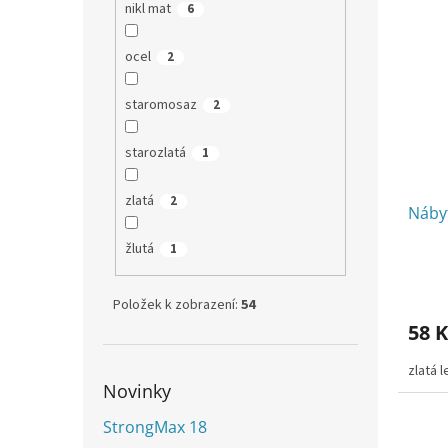
nikl mat
6
ocel
2
staromosaz
2
starozlatá
1
zlatá
2
Náby
žlutá
1
Položek k zobrazení:
54
58 K
zlatá l
Novinky
StrongMax 18