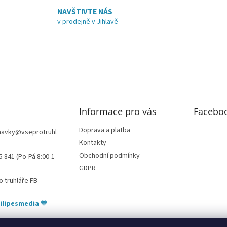
c
á
NAVŠTIVTE NÁS
í
n
v prodejně v Jihlavě
p
í
r
v
k
y
v
ý
p
i
Informace pro vás
Facebo
s
u
Doprava a platba
navky
@
vseprotruhl
Kontakty
Obchodní podmínky
5 841 (Po-Pá 8:00-1
GDPR
o truhláře FB
ilipesmedia
🧡