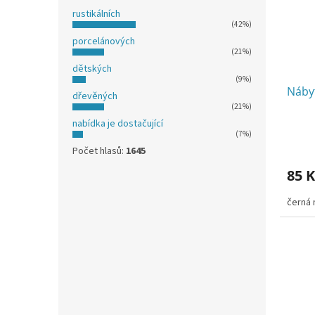
rustikálních
(42%)
porcelánových
(21%)
dětských
(9%)
Náby
dřevěných
(21%)
nabídka je dostačující
(7%)
Počet hlasů:
1645
85 K
černá 