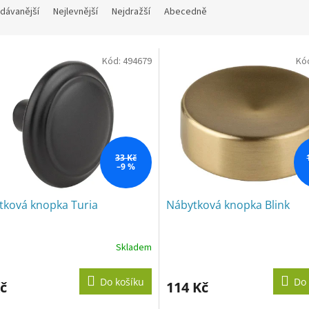
dávanější
Nejlevnější
Nejdražší
Abecedně
Kód:
494679
Kó
33 Kč
–9 %
tková knopka Turia
Nábytková knopka Blink
Skladem
rné
cení
ktu
Do košíku
Do 
č
114 Kč