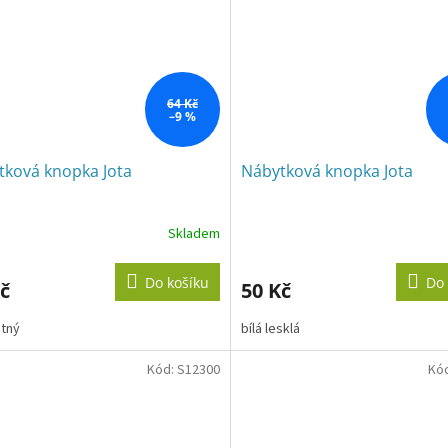
64 Kč
–9 %
tková knopka Jota
Nábytková knopka Jota
Skladem
Do košíku
Do 
č
50 Kč
atný
bílá lesklá
Kód:
S12300
Kó