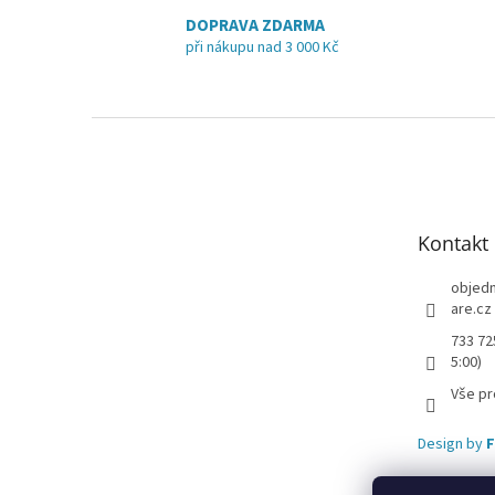
DOPRAVA ZDARMA
při nákupu nad 3 000 Kč
Z
á
p
a
t
Kontakt
í
objed
are.cz
733 72
5:00)
Vše pr
Design by
F