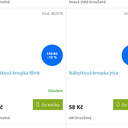
 matná
tmavá zlatá broušená
ček.
Kód:
482576
K
110 Kč
–10 %
tková knopka Blink
Nábytková knopka Jota
Skladem
Do košíku
Do 
č
58 Kč
 matná
nikl broušený