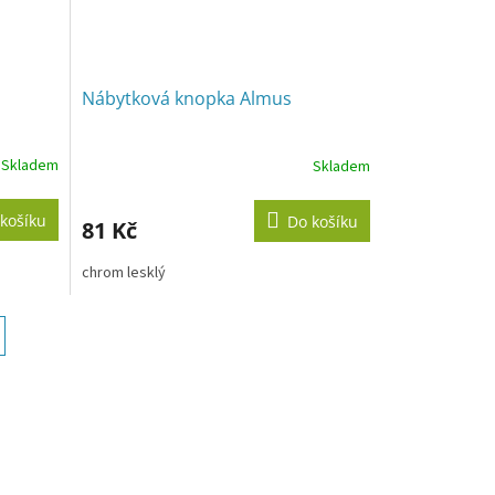
Nábytková knopka Almus
Skladem
Skladem
košíku
Do košíku
81 Kč
chrom lesklý