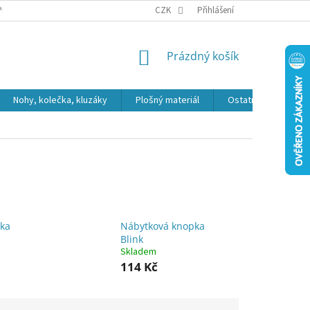
PR
CZK
Přihlášení
NÁKUPNÍ
Prázdný košík
KOŠÍK
Nohy, kolečka, kluzáky
Plošný materiál
Ostatní
Výpro
ka
Nábytková knopka
Blink
Skladem
114 Kč