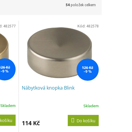
54
položek celkem
d:
482577
Kód:
482578
126 Kč
126 Kč
–9 %
–9 %
Nábytková knopka Blink
Skladem
Skladem
košíku
Do košíku
114 Kč