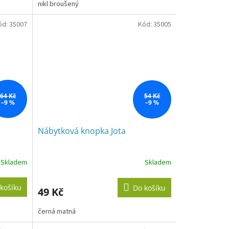
nikl broušený
ód:
35007
Kód:
35005
64 Kč
54 Kč
–9 %
–9 %
Nábytková knopka Jota
Skladem
Skladem
košíku
Do košíku
49 Kč
černá matná