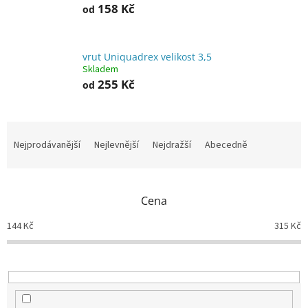
158 Kč
od
vrut Uniquadrex velikost 3,5
Skladem
255 Kč
od
Ř
a
Nejprodávanější
Nejlevnější
Nejdražší
Abecedně
z
e
n
Cena
í
p
144
Kč
315
Kč
r
o
d
u
k