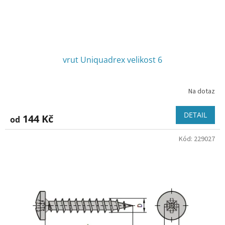
k
t
ů
vrut Uniquadrex velikost 6
Na dotaz
DETAIL
144 Kč
od
Kód:
229027