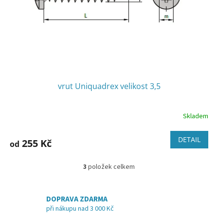
vrut Uniquadrex velikost 3,5
Skladem
DETAIL
255 Kč
od
3
položek celkem
O
v
l
á
DOPRAVA ZDARMA
d
při nákupu nad 3 000 Kč
a