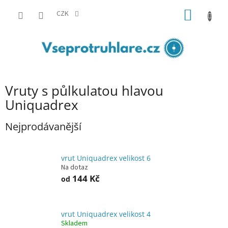
Přejít
NÁKUP
na
CZK
obsah
KOŠÍK
Vruty s půlkulatou hlavou
Uniquadrex
Nejprodávanější
vrut Uniquadrex velikost 6
Na dotaz
144 Kč
od
vrut Uniquadrex velikost 4
Skladem