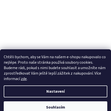
Chtěli bychom, aby se Vám na našem e-shopu nakupovalo co
nejlépe. Proto naše stránka používá soubory cookies.
Lekva nábytek
ubytování pod Pálavou
kování Tulip
Budeme rádi, pokud s nimi budete souhlasit a umožníte nám
úchytky Gamet
úchytky Siro
Blum - perfecting motion
zprostředkovat Vám ještě lepší zážitek z nakupování.
Více
informací
zde
.
Nastavení
Vytvořil Shoptet
Souhlasím
Copyright 2026
Vše pro truhláře.cz
. Všechna práva vyhrazena.