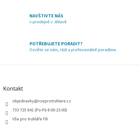
c
í
NAVŠTIVTE NÁS
p
v prodejně v Jihlavě
r
v
k
y
POTŘEBUJETE PORADIT?
v
Ozvěte se nám, rádi a profesionálně poradíme.
ý
p
i
Z
s
á
u
p
a
Kontakt
t
í
objednavky
@
vseprotruhlare.cz
733 725 841 (Po-Pá 8:00-15:00)
Vše pro truhláře FB