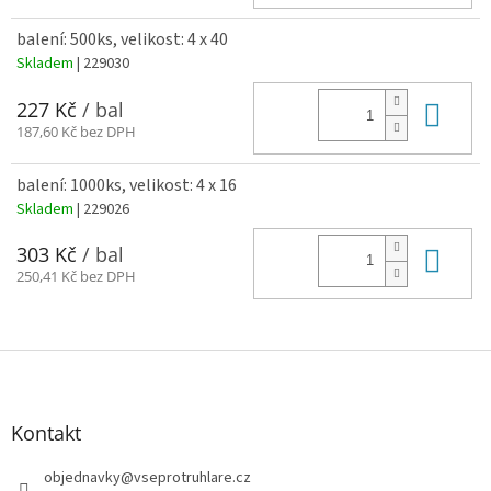
balení: 500ks, velikost: 4 x 40
Skladem
| 229030
Do 
227 Kč
/ bal
187,60 Kč bez DPH
balení: 1000ks, velikost: 4 x 16
Skladem
| 229026
Do 
303 Kč
/ bal
250,41 Kč bez DPH
Z
á
p
a
Kontakt
t
í
objednavky
@
vseprotruhlare.cz