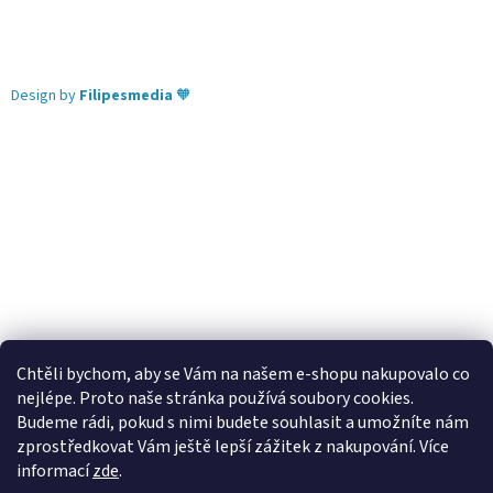
Design by
Filipesmedia
🧡
Chtěli bychom, aby se Vám na našem e-shopu nakupovalo co
nejlépe. Proto naše stránka používá soubory cookies.
Lekva nábytek
ubytování pod Pálavou
kování Tulip
Budeme rádi, pokud s nimi budete souhlasit a umožníte nám
úchytky Gamet
úchytky Siro
Blum - perfecting motion
zprostředkovat Vám ještě lepší zážitek z nakupování.
Více
informací
zde
.