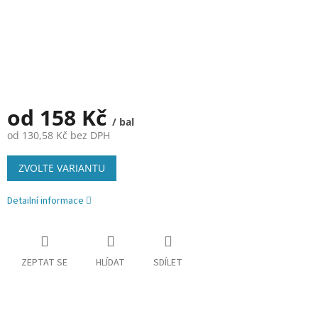
od
158 Kč
/ bal
od
130,58 Kč
bez DPH
Měrná
ZVOLTE VARIANTU
cena:
Detailní informace
ZEPTAT SE
HLÍDAT
SDÍLET