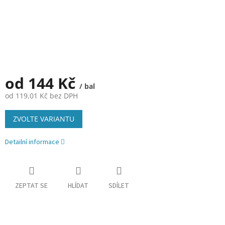
od
144 Kč
/ bal
od
119,01 Kč
bez DPH
Měrná
ZVOLTE VARIANTU
cena:
Detailní informace
ZEPTAT SE
HLÍDAT
SDÍLET