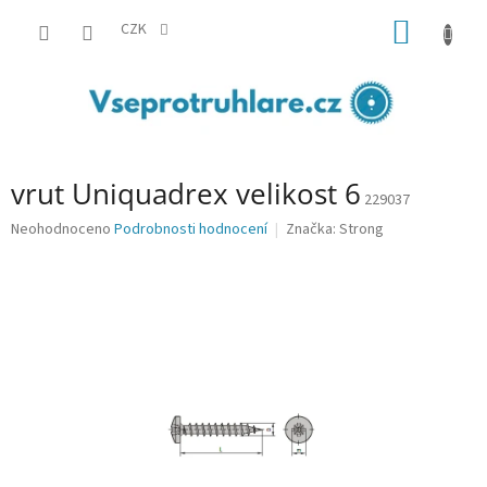
Přejít
NÁKUP
na
CZK
obsah
KOŠÍK
vrut Uniquadrex velikost 6
229037
Průměrné
Neohodnoceno
Podrobnosti hodnocení
Značka:
Strong
hodnocení
produktu
je
0,0
z
5
hvězdiček.