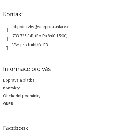
á
p
a
Kontakt
t
í
objednavky
@
vseprotruhlare.cz
733 725 841 (Po-Pá 8:00-15:00)
Vše pro truhláře FB
Informace pro vás
Doprava a platba
Kontakty
Obchodní podmínky
GDPR
Facebook