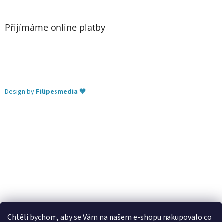
Přijímáme online platby
Design by
Filipesmedia
🧡
Chtěli bychom, aby se Vám na našem e-shopu nakupovalo co