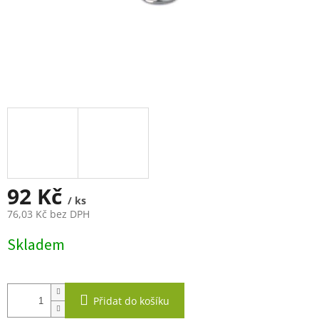
92 Kč
/ ks
76,03 Kč bez DPH
Měrná
Skladem
cena:
Přidat do košíku