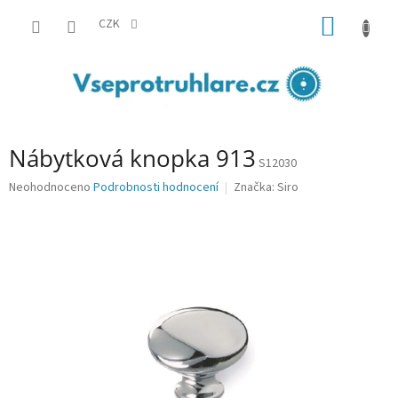
Přejít
NÁKUP
na
CZK
obsah
KOŠÍK
Nábytková knopka 913
S12030
Průměrné
Neohodnoceno
Podrobnosti hodnocení
Značka:
Siro
hodnocení
produktu
je
0,0
z
5
hvězdiček.