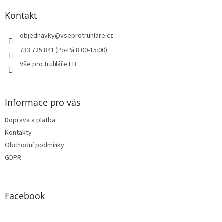
p
a
Kontakt
t
í
objednavky
@
vseprotruhlare.cz
733 725 841 (Po-Pá 8:00-15:00)
Vše pro truhláře FB
Informace pro vás
Doprava a platba
Kontakty
Obchodní podmínky
GDPR
Facebook