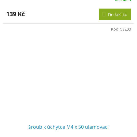
Průměrné
hodnocení
produktu
139 Kč
Do košíku
je
3,0
z
Kód:
93299
5
hvězdiček.
šroub k úchytce M4 x 50 ulamovací