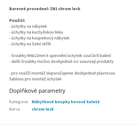
Barevné provedení: ZN1 chrom lesk
Použití:
- úchytky na nábytek
- úchytky na kuchyňskou linku
- úchytky na koupelnový nábytek
- úchytky na šatní skříň
- šroubky M4x22mm k upevnění úchytek součástí balení
- delší šroubky možno doobjednat viz souvisejí produkty
- pro snažší montáž doporučujeme doobjednat plastovou
šablonu pro montáž úchytek
Doplňkové parametry
Kategorie
:
Nábytkové knopky kovové kulaté
Barva
:
chrom lesk
Z
á