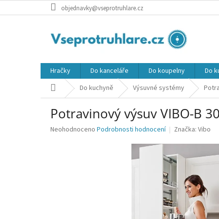
Přejít
objednavky@vseprotruhlare.cz
na
obsah
Hračky
Do kanceláře
Do koupelny
Do k
Domů
Do kuchyně
Výsuvné systémy
Potra
Potravinový výsuv VIBO-B 3
Průměrné
Neohodnoceno
Podrobnosti hodnocení
Značka:
Vibo
hodnocení
produktu
je
0,0
z
5
hvězdiček.