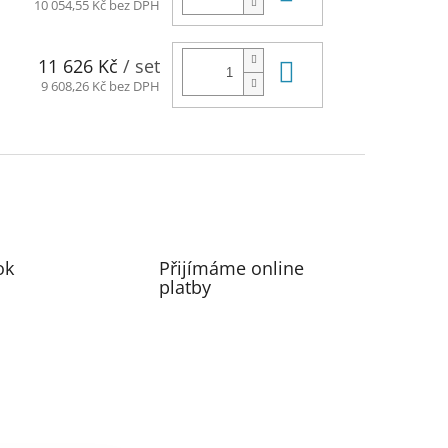
10 054,55 Kč bez DPH
Do košíku
11 626 Kč
/ set
9 608,26 Kč bez DPH
ok
Přijímáme online
platby