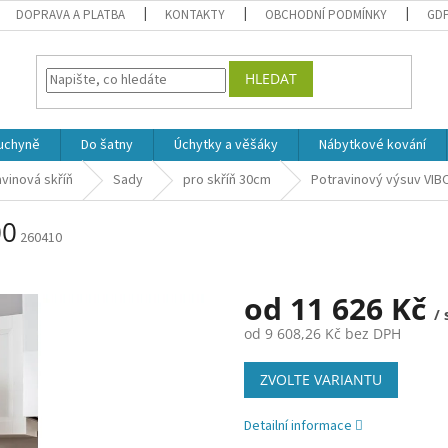
DOPRAVA A PLATBA
KONTAKTY
OBCHODNÍ PODMÍNKY
GD
HLEDAT
uchyně
Do šatny
Úchytky a věšáky
Nábytkové kování
vinová skříň
Sady
pro skříň 30cm
Potravinový výsuv VIB
00
260410
od
11 626 Kč
/ 
od
9 608,26 Kč
bez DPH
Měrná
ZVOLTE VARIANTU
cena:
Detailní informace