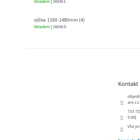
Skladem
| 260411
výška: 1160-1480mm (4)
Skladem
| 260410
Z
á
p
a
t
Kontakt
í
objed
are.cz
733 72
5:00)
Vše pr