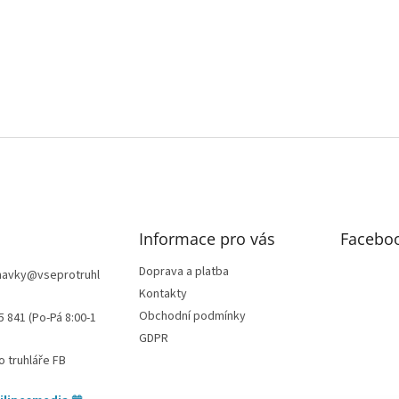
Informace pro vás
Facebo
Doprava a platba
navky
@
vseprotruhl
Kontakty
Obchodní podmínky
5 841 (Po-Pá 8:00-1
GDPR
o truhláře FB