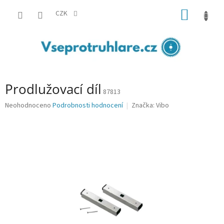
Přejít
NÁKUP
na
CZK
obsah
KOŠÍK
Prodlužovací díl
87813
Průměrné
Neohodnoceno
Podrobnosti hodnocení
Značka:
Vibo
hodnocení
produktu
je
0,0
z
5
hvězdiček.