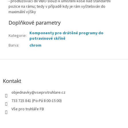
- prodlužovací díl VIBO slouží k umístění koše nad standartní
pozice na rámu; tedy v případě kdy je rám vyštelován do
maximální výšky
Doplňkové parametry
Komponenty pro drátěné programy do
Kategorie
:
potravinové skříně
Barva
:
chrom
Z
á
p
a
Kontakt
t
í
objednavky
@
vseprotruhlare.cz
733 725 841 (Po-Pá 8:00-15:00)
Vše pro truhláře FB