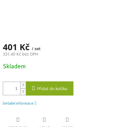
401 Kč
/ set
331,40 Kč bez DPH
Měrná
Skladem
cena:
Přidat do košíku
Detailní informace