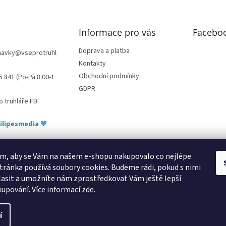
Informace pro vás
Facebo
Doprava a platba
navky
@
vseprotruhl
Kontakty
Obchodní podmínky
5 841 (Po-Pá 8:00-1
GDPR
o truhláře FB
ilipesmedia
🧡
m, aby se Vám na našem e-shopu nakupovalo co nejlépe.
tránka používá soubory cookies. Budeme rádi, pokud s nimi
bytování pod Pálavou
kování Tulip
úchytky Gamet
úchytky Siro
Blum - 
asit a umožníte nám zprostředkovat Vám ještě lepší
kupování.
Více informací
zde
.
í
azena.