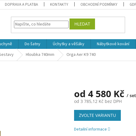
DOPRAVA A PLATBA
KONTAKTY
OBCHODNÍ PODMÍNKY
GD
HLEDAT
uchyně
Do šatny
Úchytky a věšáky
Nábytkové kování
Sestavy
Hloubka 740mm
Orga Aer K9 740
od
4 580 Kč
/ set
od
3 785,12 Kč
bez DPH
Měrná
ZVOLTE VARIANTU
cena:
Detailní informace