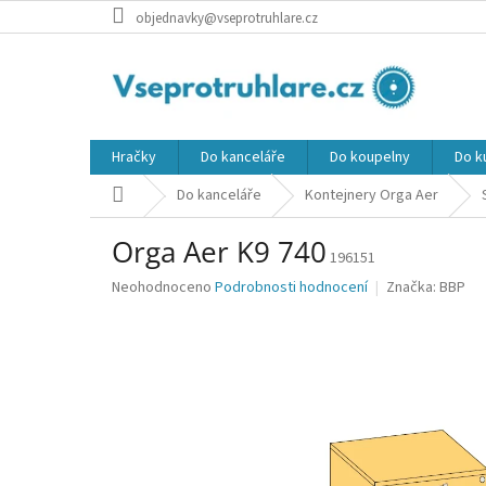
Přejít
objednavky@vseprotruhlare.cz
na
obsah
Hračky
Do kanceláře
Do koupelny
Do k
Domů
Do kanceláře
Kontejnery Orga Aer
Orga Aer K9 740
196151
Průměrné
Neohodnoceno
Podrobnosti hodnocení
Značka:
BBP
hodnocení
produktu
je
0,0
z
5
hvězdiček.