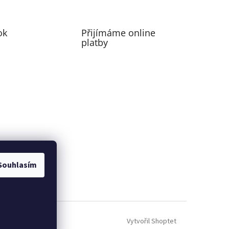
ok
Přijímáme online
platby
Souhlasím
perfecting motion
Vytvořil Shoptet