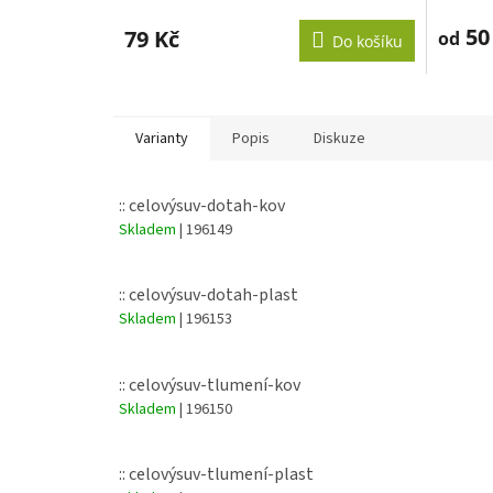
50
79 Kč
od
Do košíku
Varianty
Popis
Diskuze
:: celovýsuv-dotah-kov
Skladem
| 196149
:: celovýsuv-dotah-plast
Skladem
| 196153
:: celovýsuv-tlumení-kov
Skladem
| 196150
:: celovýsuv-tlumení-plast