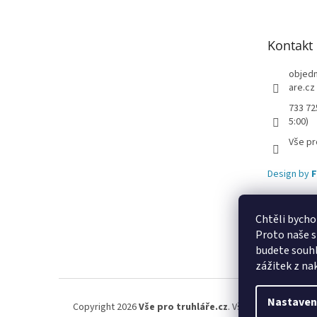
p
a
t
Kontakt
í
objed
are.cz
733 72
5:00)
Vše pr
Design by
F
Chtěli bycho
Proto naše s
Lekva nábytek
u
budete souhl
zážitek z na
Nastaven
Copyright 2026
Vše pro truhláře.cz
. Všechna práva vyhr